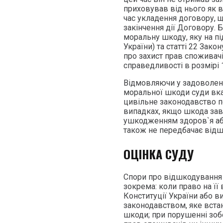
приховував від нього як 
час укладення договору,
закінчення дії Договору.
моральну шкоду, яку на пі
України) та статті 22 Зако
про захист прав споживачі
справедливості в розмірі 1
Відмовляючи у задоволенн
моральної шкоди суди вка
цивільне законодавство п
випадках, якщо шкода зав
ушкодженням здоров`я аб
також не передбачає від
ОЦІНКА СУДУ
Спори про відшкодування 
зокрема: коли право на ї
Конституції України або в
законодавством, яке вста
шкоди; при порушенні зобо