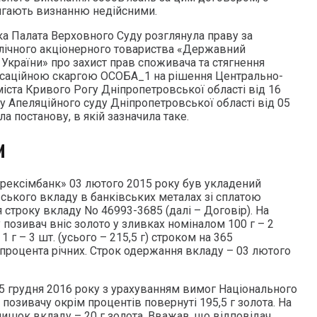
ягають визнанню недійсними.
ка Палата Верховного Суду розглянула праву за
ічного акціонерного товариства «Державний
України» про захист прав споживача та стягнення
асаційною скаргою ОСОБА_1 на рішення Центрально-
іста Кривого Рогу Дніпропетровської області від 16
у Апеляційного суду Дніпропетровської області від 05
а постанову, в якій зазначила таке.
И
рексімбанк» 03 лютого 2015 року був укладений
вського вкладу в банківських металах зі сплатою
я строку вкладу No 46993-3685 (далі – Договір). На
позивач вніс золото у зливках номіналом 100 г – 2
., 1 г – 3 шт. (усього – 215,5 г) строком на 365
 процента річних. Строк одержання вкладу – 03 лютого
05 грудня 2016 року з урахуванням вимог Національного
 позивачу окрім процентів повернуті 195,5 г золота. На
лишок вкладу – 20 г золота. Вважав, що відповідач