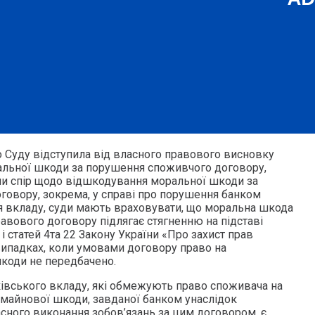
 Суду відступила від власного правового висновку
льної шкоди за порушення споживчого договору,
и спір щодо відшкодування моральної шкоди за
овору, зокрема, у справі про порушення банком
я вкладу, суди мають враховувати, що моральна шкода
авового договору підлягає стягненню на підставі
 і статей 4та 22 Закону України «Про захист прав
 випадках, коли умовами договору право на
коди не передбачено.
івського вкладу, які обмежують право споживача на
 майнової шкоди, завданої банком унаслідок
сного виконання зобов’язань за цим договором, є