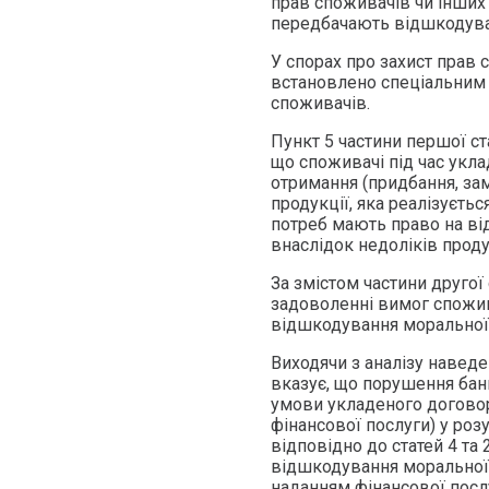
прав споживачів чи інших 
передбачають відшкодува
У спорах про захист прав
встановлено спеціальним 
споживачів.
Пункт 5 частини першої ст
що споживачі під час укла
отримання (придбання, зам
продукції, яка реалізуєтьс
потреб мають право на ві
внаслідок недоліків продук
За змістом частини другої
задоволенні вимог спожив
відшкодування моральної
Виходячи з аналізу навед
вказує, що порушення бан
умови укладеного договор
фінансової послуги) у роз
відповідно до статей 4 та
відшкодування моральної
наданням фінансової посл