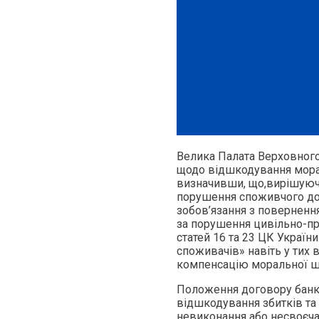
Велика Палата Верховного
щодо відшкодування мора
визначивши, що,вирішуюч
порушення споживчого дог
зобов’язання з поверненн
за порушення цивільно-пр
статей 16 та 23 ЦК України
споживачів» навіть у тих
компенсацію моральної ш
Положення договору банк
відшкодування збитків та
невиконання або несвоєча