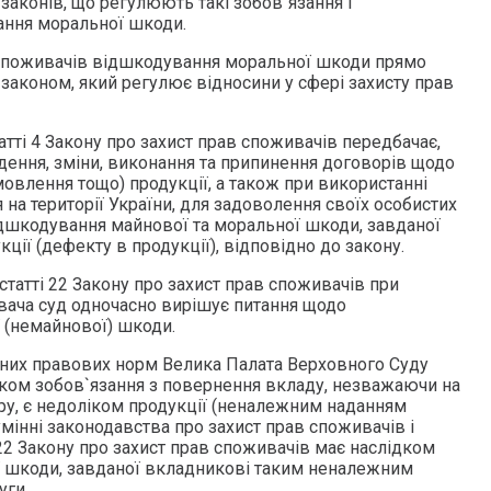
законів, що регулюють такі зобов`язання і
ння моральної шкоди.
 споживачів відшкодування моральної шкоди прямо
законом, який регулює відносини у сфері захисту прав
атті 4 Закону про захист прав споживачів передбачає,
дення, зміни, виконання та припинення договорів щодо
овлення тощо) продукції, а також при використанні
я на території України, для задоволення своїх особистих
дшкодування майнової та моральної шкоди, завданої
ції (дефекту в продукції), відповідно до закону.
 статті 22 Закону про захист прав споживачів при
ача суд одночасно вирішує питання щодо
 (немайнової) шкоди.
ених правових норм Велика Палата Верховного Суду
ком зобов`язання з повернення вкладу, незважаючи на
у, є недоліком продукції (неналежним наданням
умінні законодавства про захист прав споживачів і
 22 Закону про захист прав споживачів має наслідком
 шкоди, завданої вкладникові таким неналежним
уги.