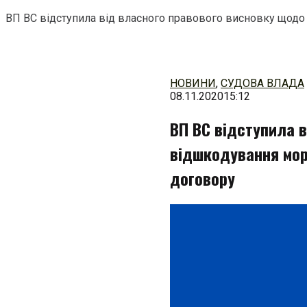
ВП ВС відступила від власного правового висновку щод
Перейти
до
змісту
НОВИНИ
,
СУДОВА ВЛАДА
08.11.2020
15:12
ВП ВС відступила 
відшкодування мор
договору