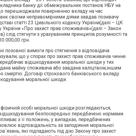
вкладника банку дії обмежувальних постанов НБУ на
 що перешкоджали поверненню вкладу на час
 Банк своїми неправомірними діями завдав позивачу
дставі статті 23 Цивільного кодексу України(далі – ЦК
ну України «Про захист прав споживачів»(далі – Закон
в) слід стягнути з урахуванням принципів розумності та
0 000,00 грн.
і позовної вимоги про стягнення з відповідача
зували, що у спорах про захист прав споживачів чинне
ередбачає відшкодування моральної шкоди у тих
дана майну споживача або завдана каліцтвом,іншим
о смертю. Договір строкового банківського вкладу
шкодування моральної шкоди.
фізичній особі моральної шкоди розглядаються,
ї відшкодування безпосередньо передбачено нормами
ипливає з її положень; у випадках, передбачених
новлює відповідальність за заподіяння моральної
в`язань, які підпадають під дію Закону про захист