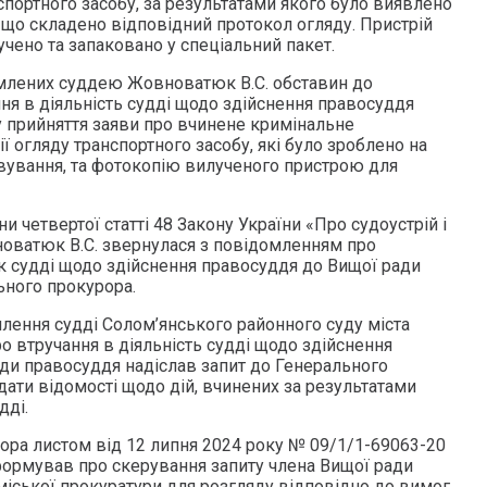
спортного засобу, за результатами якого було виявлено
 що складено відповідний протокол огляду. Пристрій
чено та запаковано у спеціальний пакет.
млених суддею Жовноватюк В.С. обставин до
ня в діяльність судді щодо здійснення правосуддя
 прийняття заяви про вчинене кримінальне
 огляду транспортного засобу, які було зроблено на
овування, та фотокопію вилученого пристрою для
и четвертої статті 48 Закону України «Про судоустрій і
новатюк В.С. звернулася з повідомленням про
 як судді щодо здійснення правосуддя до Вищої ради
ьного прокурора.
млення судді Солом’янського районного суду міста
о втручання в діяльність судді щодо здійснення
ди правосуддя надіслав запит до Генерального
ати відомості щодо дій, вчинених за результатами
дді.
ора листом від 12 липня 2024 року № 09/1/1-69063-20
ормував про скерування запиту члена Вищої ради
міської прокуратури для розгляду відповідно до вимог