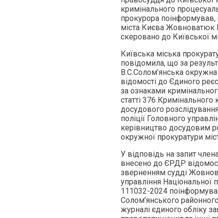
кримінального процесуаль
прокурора поінформував, 
міста Києва Жовноватюк В.
скеровано до Київської мі
Київська міська прокурат
повідомила, що за резуль
В.С.Солом’янська окружна
відомості до Єдиного реє
за ознаками кримінально
статті 376 Кримінального 
досудового розслідування
поліції Головного управлін
керівництво досудовим р
окружної прокуратури міс
У відповідь на запит член
внесено до ЄРДР відомос
зверненням судді Жовнова
управління Національної по
111032-2024 поінформувал
Солом’янського районного
журналі єдиного обліку за