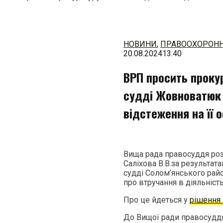
Перейти
до
змісту
НОВИНИ
,
ПРАВООХОРОНН
20.08.2024
13:40
ВРП просить проку
судді Жовноватюк
відстеження на її 
Вища рада правосуддя ро
Саліхова В.В.за результат
судді Солом’янського рай
про втручання в діяльніст
Про це йдеться у
рішення 
До Вищої ради правосуддя