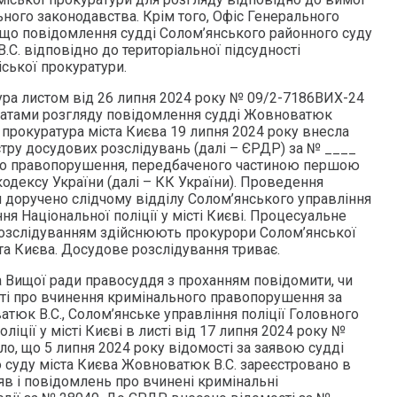
ного законодавства. Крім того, Офіс Генерального
що повідомлення судді Солом’янського районного суду
С. відповідно до територіальної підсудності
ської прокуратури.
ура листом від 26 липня 2024 року № 09/2-7186ВИХ-24
татами розгляду повідомлення судді Жовноватюк
 прокуратура міста Києва 19 липня 2024 року внесла
стру досудових розслідувань (далі – ЄРДР) за № ____
го правопорушення, передбаченого частиною першою
кодексу України (далі – КК України). Проведення
 доручено слідчому відділу Солом’янського управління
ня Національної поліції у місті Києві. Процесуальне
озслідуванням здійснюють прокурори Солом’янської
та Києва. Досудове розслідування триває.
а Вищої ради правосуддя з проханням повідомити, чи
ті про вчинення кримінального правопорушення за
тюк В.С., Солом’янське управління поліції Головного
ліції у місті Києві в листі від 17 липня 2024 року №
о, що 5 липня 2024 року відомості за заявою судді
 суду міста Києва Жовноватюк В.С. зареєстровано в
яв і повідомлень про вчинені кримінальні