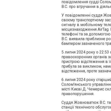
повідомлення судді Соло
В.С. про втручання в діял
У повідомленні суддя Жовн
своєму транспортному засо
сигналу в мобільному теле
місцезнаходження AirTag.
телефоні та за допомого
В.С. виявила приблизне р
бампером зазначеного тра
5 липня 2024 року о 22:53
правоохоронних органів з
пристрою відстеження в її
прибула за викликом, нам
відстеження, проте зазнач
6 липня 2024 року старши
Солом’янського управління
місті Києві Д. Чемерис с
правопорушення.
Суддя Жовноватюк В.С. та
станції технічного обслуго