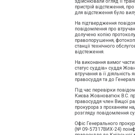
здійснювали огляд її тран
пристрій відстеження, про
для відстеження було вилу
На підтвердження повідо
повідомлення про втручан
долучено копію протоколу
правопорушення, фотокопії
станції технічного обслуг
відстеження.
На виконання вимог частин
статус суддів» суддя Жов
втручання в її діяльність
правосуддя та до Генерал
Під час перевірки повідо
Києва Жовноватюк В.С. пр
правосуддя член Вищої ра
прокурора з проханням над
розгляду повідомлення су
Офіс Генерального прокур
(№ 09-57317ВИХ-24) поінф
правосуддя до Київської 