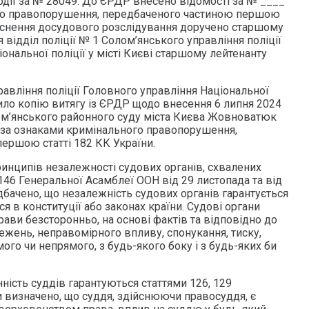
одії за № 28049. До ЄРДР внесено відомості за № ____
го правопорушення, передбаченого частиною першою
дійснення досудового розслідування доручено старшому
я відділ поліції № 1 Солом’янського управління поліції
ональної поліції у місті Києві старшому лейтенанту
авління поліції Головного управління Національної
учило копію витягу із ЄРДР щодо внесення 6 липня 2024
ом’янського районного суду міста Києва Жовноватюк
_ за ознаками кримінального правопорушення,
ершою статті 182 КК України.
ринципів незалежності судових органів, схвалених
146 Генеральної Асамблеї ООН від 29 листопада та від
дбачено, що незалежність судових органів гарантується
 в конституції або законах країни. Судові органи
ави безсторонньо, на основі фактів та відповідно до
ежень, неправомірного впливу, спонукання, тиску,
мого чи непрямого, з будь-якого боку і з будь-яких би
ність суддів гарантуються статтями 126, 129
и визначено, що суддя, здійснюючи правосуддя, є