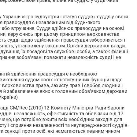
верховенством права, вплив на суддю у будь-який
у України «Про судоустрій і статус суддів» суддя у своїй
ня правосуддя є незалежним від будь-якого
 або втручання. Суддя здійснює правосуддя на основі
раїни, керуючись при цьому принципом верховенства
ість судді щодо здійснення правосуддя забороняється і
ьність, установлену законом. Органи державної влади,
ування, їх посадові та службові особи, а також фізичні
єднання зобов’язані поважати незалежність судді і не
антій здійснення правосуддя є необхідною
иконання судом своїх конституційних функцій щодо
 верховенства права, захисту прав і свобод людини і
 й забезпечення яких є головним обов’язком держави
України).
ації СМ/Rec (2010) 12 Комітету Міністрів Ради Європи
дів: незалежність, ефективність та обов’язки від 17
чено, що потрібно вжити всіх необхідних заходів для
сту і сприяння незалежності та неупередженості суддів.
 санкції проти осіб, які намагаються певним чином