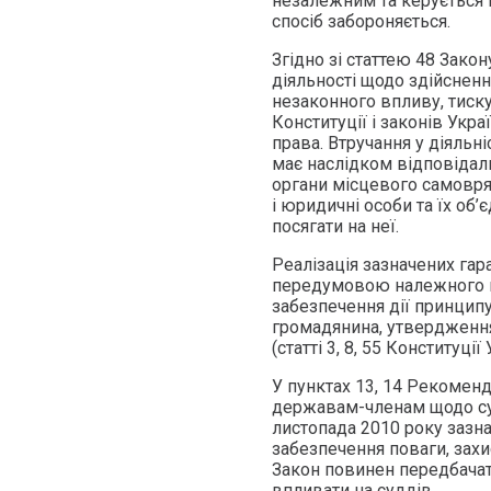
незалежним та керується 
спосіб забороняється.
Згідно зі статтею 48 Закон
діяльності щодо здійснен
незаконного впливу, тиску
Конституції і законів Ук
права. Втручання у діяльн
має наслідком відповідал
органи місцевого самовряд
і юридичні особи та їх об’
посягати на неї.
Реалізація зазначених гар
передумовою належного в
забезпечення дії принципу
громадянина, утвердження
(статті 3, 8, 55 Конституції 
У пунктах 13, 14 Рекоменд
державам-членам щодо суд
листопада 2010 року зазна
забезпечення поваги, захи
Закон повинен передбачати
впливати на суддів.