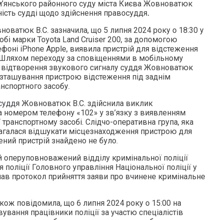
м’янського районного суду міста Києва Жовноватюк
ьність судді щодо здійснення правосуддя
.
оватюк В.С. зазначила, що 5 липня 2024 року о 18:30 у
бі марки Toyota Land Cruiser 200, за допомогою
фоні iPhone Apple, виявила пристрій для відстеження
 Шляхом переходу за сповіщеннями в мобільному
ю відтворення звукового сигналу суддя Жовноватюк
озташування пристрою відстеження під заднім
нспортного засобу.
 суддя Жовноватюк В.С. здійснила виклик
а номером телефону «102» у зв’язку з виявленням
 транспортному засобі. Слідчо-оперативна група, яка
агалася відшукати місцезнаходження пристрою для
ений пристрій знайдено не було.
й оперуповноважений відділу кримінальної поліції
 поліції Головного управління Національної поліції у
клав протокол прийняття заяви про вчинене кримінальне
кож повідомила, що 6 липня 2024 року о 15:00 на
вування працівники поліції за участю спеціалістів