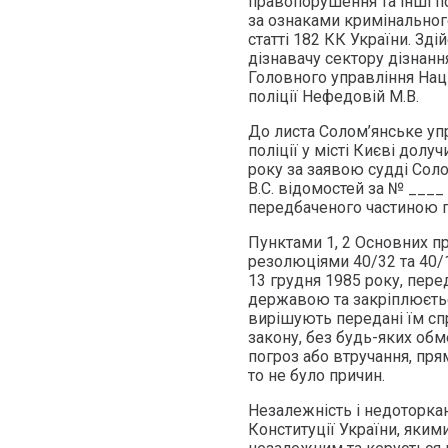
правопорушення та інші п
за ознаками кримінально
статті 182 КК України. З
дізнавачу сектору дізнанн
Головного управління Наці
поліції Нефедовій М.В.
До листа Солом’янське упр
поліції у місті Києві дол
року за заявою судді Сол
В.С. відомостей за № ___
передбаченого частиною п
Пунктами 1, 2 Основних п
резолюціями 40/32 та 40/
13 грудня 1985 року, пере
державою та закріплюється
вирішують передані їм спр
закону, без будь-яких обм
погроз або втручання, пря
то не було причин.
Незалежність і недоторкан
Конституції України, яким