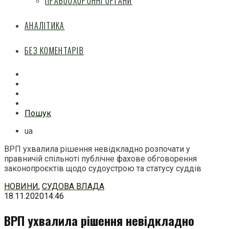
ПРАВООХОРОННІ ОРГАНИ
АНАЛІТИКА
БЕЗ КОМЕНТАРІВ
Facebook
Mail
Telegram
Feed
Пошук
ua
ВРП ухвалила рішення невідкладно розпочати у
правничій спільноті публічне фахове обговорення
законопроєктів щодо судоустрою та статусу суддів
Перейти
НОВИНИ
,
СУДОВА ВЛАДА
до
18.11.2020
14:46
змісту
ВРП ухвалила рішення невідкладно