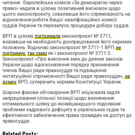
читання. Європейська комісія «За демократію через
право» надала в цілому позитивний висновок щодо
цього законопроєкту, схваливши його спрямованість на
відновлення роботи Вищої кваліфікаційної комісії
суддів України та перезапуск процедури добору суддів.
ВРП в цілому
підтримала
законопроєкт № 3711,
вказавши на необхідність доопрацювання його окремих
положень. Водночас законопроєкт № 3711-1 ВРП
не
підтримує
,
так само
як і законопроєкт № 3711-2.
Законопроєкт «Про внесення змін до деяких законів
України щодо вдосконалення порядку призначення
членів Вищої ради правосуддя та підвищення
інституційної спроможності Вищої ради правосуддя»,
на
думку
ВРП, суперечить нормам Конституції України.
Широке фахове обговорення ВРП ініціювала задля
напрацювання спільної позиції щодо визначення
оптимального шляху до якнайшвидшого подолання
проблеми кадрового дефіциту в українських судах та
ефективного забезпечення права громадян на доступ до
правосуддя.
Related Posts: