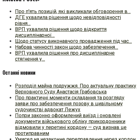
Про п'ять позицій, які викликали обговорення в…
ДГЕ ухвалила рішення щодо невідповідності
рівня…
ВРП ухвалила рішення щодо відкриття
дисциплінарної…
Щодо статусу виконавчого провадження під час…
Набрав чинності закон щодо забезпечення…
ВРП ухвалила рішення про дисциплінарне
стягнення у…
Останні новини
Розподіл майна подружжя. Про актуальну практику
Верховного Суду Анастасія Грабовська
Про практичні моменти складання та розгляду
заяви про забезпечення позову в цивільному
судочинстві адвокат Лежух
Попри законно оформлений виїзд і оновлені
документи військового обліку прикордонники
відмовили у перетині кордону — суд визнав це
протиправним
Умисел на незаконне переправлення через кордон