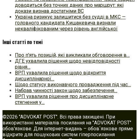
доводиться без точних даних про маршрут: які
докази визнав достатніми ВС
Україна ризикує залишитися без судді в МКС —
головного кандидата Кишакевича визнали
некваліфікованим через рівень англійської
Інші статті по темі
Про п'ять позицій, які викликали обговорення в…
ДГЕ ухвалила рішення щодо невідповідності
рівня…
ВРП ухвалила рішення щодо відкриття
дисциплінарної…
Щодо статусу виконавчого провадження під час…
Набрав чинності закон щодо забезпечення…
ВРП ухвалила рішення про дисциплінарне
стягнення у…
©2026 "ADVOKAT POST". Всі права захищені. При
використанні матеріалів посилання на "ADVOKAT POST"
обов'язкове. Для інтернет-видань – обов`язкове пряме
відкрите для пошукових систем гіперпосилання