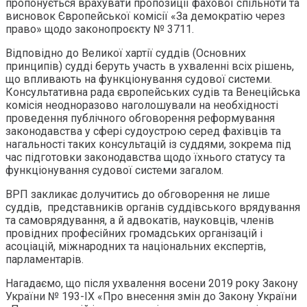
пропонується врахувати пропозиції фахової спільноти та
висновок Європейської комісії «За демократію через
право» щодо законопроєкту № 3711.
Відповідно до Великої хартії суддів (Основних
принципів) судді беруть участь в ухваленні всіх рішень,
що впливають на функціонування судової системи.
Консультативна рада європейських судів та Венеційська
комісія неодноразово наголошували на необхідності
проведення публічного обговорення реформування
законодавства у сфері судоустрою серед фахівців та
нагальності таких консультацій із суддями, зокрема під
час підготовки законодавства щодо їхнього статусу та
функціонування судової системи загалом.
ВРП закликає долучитись до обговорення не лише
суддів, представників органів суддівського врядування
та самоврядування, а й адвокатів, науковців, членів
провідних професійних громадських організацій і
асоціацій, міжнародних та національних експертів,
парламентарів.
Нагадаємо, що після ухвалення восени 2019 року Закону
України № 193-IX «Про внесення змін до Закону України