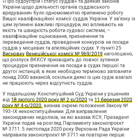
«Про судоустрій і статус суддів» та деяких законів
України щодо діяльності органів суддівського
врядування» було одномоментно припинено роботу
Вищої кваліфікаційної комісії суддів України. У зв’язку із
цим зупинені важливі процедури, які впливають на
якість та швидкість роботи судової системи, –
кваліфікаційне оцінювання, призначення та
переведення суддів, проведення конкурсів на посади
суддів у місцевих та апеляційних судах. У пункті 25
Висновку
Венеційської комісії № 969/2019
наголошено,
що розпуск ВККСУ призводить до повної зупинки
процедури призначення на посади в судах першої та
другої інстанцій, в яких необхідно терміново заповнити
понад 2000 вакансій, оскільки деякі із цих судів взагалі
не працюють через відсутність суддів.
У подальшому Конституційний Суд України у рішеннях
від
18 лютого 2020 року № 2-р/2020
та
11 березня 2020
року № 4-р/2020
визнав окремі положення Закону №
193-ІХ неконституційними. Для виправлення
законодавчих недоліків, на які вказав КСУ, Президент
України подав на розгляд Парламенту законопроєкт
№ 3711. 5 листопада 2020 року Верховна Рада України
направила законопроєкт № 3711 на повторне перше