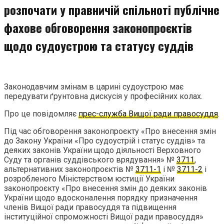
розпочати у правничій спільноті публічне
фахове обговорення законопроєктів
щодо судоустрою та статусу суддів
Законодавчим змінам в царині судоустрою має
передувати ґрунтовна дискусія у професійних колах.
Про це повідомляє
прес-служба Вищої ради правосуддя
.
Під час обговорення законопроєкту «Про внесення змін
до Закону України «Про судоустрій і статус суддів» та
деяких законів України щодо діяльності Верховного
Суду та органів суддівського врядування» №
3711
,
альтернативних законопроєктів №
3711-1
і №
3711-2
і
розробленого Міністерством юстиції України
законопроєкту «Про внесення змін до деяких законів
України щодо вдосконалення порядку призначення
членів Вищої ради правосуддя та підвищення
інституційної спроможності Вищої ради правосуддя»