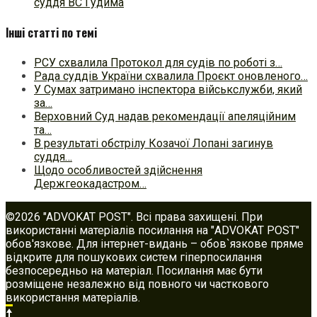
суддя ВС Гудима
Інші статті по темі
РСУ схвалила Протокол для судів по роботі з…
Рада суддів України схвалила Проєкт оновленого…
У Сумах затримано інспектора військслужби, який
за…
Верховний Суд надав рекомендації апеляційним
та…
В результаті обстрілу Козачої Лопані загинув
суддя…
Щодо особливостей здійснення
Держгеокадастром…
©2026 "ADVOKAT POST". Всі права захищені. При
використанні матеріалів посилання на "ADVOKAT POST"
обов'язкове. Для інтернет-видань – обов`язкове пряме
відкрите для пошукових систем гіперпосилання
безпосередньо на матеріал. Посилання має бути
розміщене незалежно від повного чи часткового
використання матеріалів.