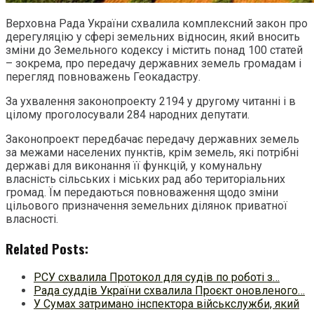
Верховна Рада України схвалила комплексний закон про
дерегуляцію у сфері земельних відносин, який вносить
зміни до Земельного кодексу і містить понад 100 статей
– зокрема, про передачу державних земель громадам і
перегляд повноважень Геокадастру.
За ухвалення законопроекту 2194 у другому читанні і в
цілому проголосували 284 народних депутати.
Законопроект передбачає передачу державних земель
за межами населених пунктів, крім земель, які потрібні
державі для виконання її функцій, у комунальну
власність сільських і міських рад або територіальних
громад. Їм передаються повноваження щодо зміни
цільового призначення земельних ділянок приватної
власності.
Related Posts:
РСУ схвалила Протокол для судів по роботі з…
Рада суддів України схвалила Проєкт оновленого…
У Сумах затримано інспектора військслужби, який