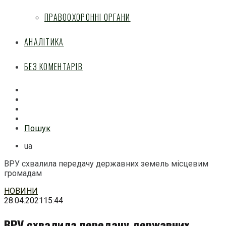
ПРАВООХОРОННІ ОРГАНИ
АНАЛІТИКА
БЕЗ КОМЕНТАРІВ
Facebook
Mail
Telegram
Feed
Пошук
ua
ВРУ схвалила передачу державних земель місцевим
громадам
Перейти
НОВИНИ
до
28.04.2021
15:44
змісту
ВРУ схвалила передачу державних