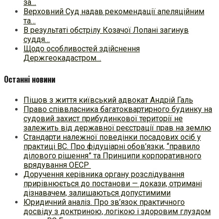
за…
Верховний Суд надав рекомендації апеляційним
та…
В результаті обстрілу Козачої Лопані загинув
суддя…
Щодо особливостей здійснення
Держгеокадастром…
Останні новини
Пішов з життя київський адвокат Андрій Галь
Право співвласника багатоквартирного будинку на
судовий захист прибудинкової території не
залежить від державної реєстрації прав на землю
Стандарти належної поведінки посадових осіб у
практиці ВC. Про фідуціарні обов’язки, “правило
ділового рішення” та Принципи корпоративного
врядування ОЕСР
Доручення керівника органу розслідування
прирівнюється до постанови — докази, отримані
дізнавачем, залишаються допустимими
Юридичний аналіз. Про зв’язок практичного
досвіду з доктриною, логікою і здоровим глуздом