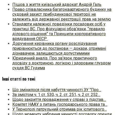
Пішов з життя київський адвокат Андрій Галь
Право співвласника багатоквартирного будинку на
судовий захист прибудинкової території не
залежить від державної реєстрації прав на землю
Стандарти належної поведінки посадових осіб у
практиці ВC. Про фідуціарні обов’язки, “правило
ділового рішення” та Принципи корпоративного
врядування ОЕСР
Доручення керівника органу розслідування
прирівнюється до постанови — докази, отримані
дізнавачем, залишаються допустимими
Юридичний аналіз. Про зв’язок практичного
досвіду з доктриною, логікою і здоровим глуздом
суддя ВС Гудима
Інші статті по темі
Що змінилося після набуття чинності ЗУ "Про…
За змістом ч. 1 ст. 530, ч. 2. ст. 251, ч. 2 ст. 252…
Щодо закриття провадження у справі з підстав…
Комітет НААУ з питань господарського права та…
У Тернополі патрульний отримав рік іспитового…
Щодо моменту набрання чинності договору оренди