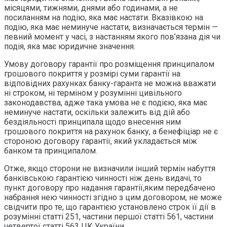
місяцями, тижнями, днями або годинами, а не
посиланням на подію, яка має настати. Вказівкою на
подію, яка має неминуче настати, визначається термін —
певний момент у часі, з настанням якого пов’язана дія чи
подія, яка має юридичне значення.
Умову договору гарантії про розміщення принципалом
грошового покриття у розмірі суми гарантії на
відповідних рахунках банку-гаранта не можна вважати
ні строком, ні терміном у розумінні цивільного
законодавства, адже така умова не є подією, яка має
неминуче настати, оскільки залежить від дій або
бездіяльності принципала щодо внесення ним
грошового покриття на рахунок банку, а бенефіціар не є
стороною договору гарантії, який укладається між
банком та принципалом.
Отже, якщо сторони не визначили інший термін набуття
банківською гарантією чинності ніж день видачі, то
пункт договору про надання гарантії,яким передбачено
набрання нею чинності згідно з цим договором, не може
свідчити про те, що гарантією установлено строк її дії в
розумінні статті 251, частини першої статті 561, частини
четвертої статті 563 ЦК України.