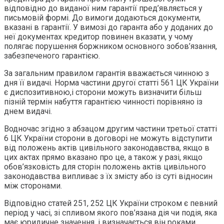
відповідно до виданої ним гарантії пред’являється у
письмовій формі. До вимоги додаються документи,
вказані в гарантії. У вимозі до гаранта або у доданих до
неї документах кредитор повинен вказати, у чому
полягає порушення боржником основного зобов’язання,
забезпеченого гарантією.
За загальним правилом гарантія вважається чинною з
дня її видачі. Норма частини другої статті 561 ЦК України
є диспозитивною,і сторони можуть визначити більш
пізній термін набуття гарантією чинності порівняно із
днем видачі.
Водночас згідно з абзацом другим частини третьої статті
6 ЦК України сторони в договорі не можуть відступити
від положень актів цивільного законодавства, якщо в
цих актах прямо вказано про це, а також у разі, якщо
обов’язковість для сторін положень актів цивільного
законодавства випливає з їх змісту або із суті відносин
між сторонами.
Відповідно статей 251, 252 ЦК України строком є певний
період у часі, зі спливом якого пов’язана дія чи подія, яка
має юридичне значення, і визначається він роками,