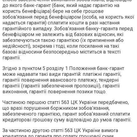
до якого банк-гарант (банк, який надає гарантію на
користь бенефіціара) бере на себе грошове
зобов’язання перед бенефіціаром (особа, на користь якої
надається гарантія) сплатити кошти в разі настання
гарантійного випадку. Зобов’язання банку-гаранта перед
бенефіціаром не залежить від базових відносин, які
забезпечуються такою гарантією (їх припинення або
недійсності), зокрема і тоді, коли посилання на такі
базові відносини безпосередньо міститься в тексті
гарантії.
Згідно з пунктом 5 розділу 1 Положення банк-гарант
може надавати такі види гарантій: платіжні гарантії,
гарантії повернення авансового платежу, тендерні
гарантії (гарантії забезпечення пропозиції), гарантії
виконання, гарантії повернення позики тощо.
Частиною першою статті 563 ЦК України передбачено,
що вразі порушення боржником зобов’язання,
забезпеченого гарантією, гарант зобов’язаний сплатити
кредиторові грошову суму відповідно до умов гарантії.
За частиною другою статті 563 ЦК України вимога
кредитора до гаранта про сплату грошової суми