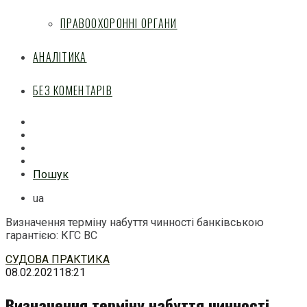
ПРАВООХОРОННІ ОРГАНИ
АНАЛІТИКА
БЕЗ КОМЕНТАРІВ
Facebook
Mail
Telegram
Feed
Пошук
ua
Визначення терміну набуття чинності банківською
гарантією: КГС ВС
Перейти
СУДОВА ПРАКТИКА
до
08.02.2021
18:21
змісту
Визначення терміну набуття чинності