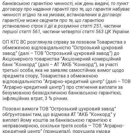
банківською гарантією чинності, ніж день видачі, то пункт
договору про надання гарантії про те, що гарантія набуває
чинності згідно та на умовах, встановлених в договорі
гарантії,не може свідчити про те, що гарантією
установлено строк її дії в розумінні статті 251, частини
першої статті 561, частини четвертої статті 563 ЦК України.
ОП КГС ВС розглянула справу за позовом Товариства з
обмеженою відповідальністю “Острозький цукровий
завод” (далі – ТОВ “Острозький цукровий завод”) до
Акціонерного товариства “Акціонерний комерційний
банк “Конкорд” (далі – АТ “АКБ “Конкорд”), за участі
третьої особи, яка не заявляє самостійних вимог щодо
предмета спору, Товариства з обмеженою
відповідальністю “Аграрно-кредитний центр” (далі – ТОВ
“Аграрно-кредитний центр”) про стягнення виплати за
безумовною безвідкличною банківською гарантією,
інфляційних втрат, 3 % річних.
Позовні вимоги ТОВ “Острозький цукровий завод”
обґрунтовані тим, що відмова АТ “АКБ “Конкорд” у
виплаті йому коштів за банківською гарантією є
неправомірною, оскільки третя особа — ТОВ “Аграрно-
кредитний центр” (принципал), порушила умови