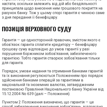
настати, оскільки залежить від дій або бездіяльності
принципала щодо внесення ним грошового покриття на
рахунок банку. Тож у цьому спорі гарантія є чинною саме
з дня передання її бенефіціару.
ПОЗИЦІЯ ВЕРХОВНОГО СУДУ
Гарантія — це односторонній правочин, змістом якого є
обов’язок гаранта сплатити кредитору — бенефіціару
грошову суму відповідно до умов гарантії у разі
порушення боржником зобов’язання, забезпеченого
гарантією. Тобто гарантія створює зобов’язання тільки
для гаранта.
Порядок, умови надання та отримання банками гарантій
та їх виконання регулюються Положенням про порядок
здійснення банками операцій за гарантіями в
національній та іноземних валютах, затвердженим
постановою Правління Національного банку України від
15.12.2004 No 639 (далі – Положення).
Пунктом 2 Положення визначено, що гарантія — це
спосіб забезпечення виконання зобов’язань, відповідно