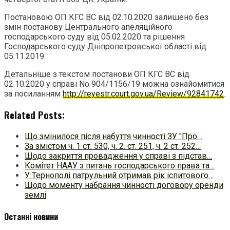
Постановою ОП КГС ВС від 02.10.2020 залишено без
змін постанову Центрального апеляційного
господарського суду від 05.02.2020 та рішення
Господарського суду Дніпропетровської області від
05.11.2019.
Детальніше з текстом постанови ОП КГС ВС від
02.10.2020 у справі No 904/1156/19 можна ознайомитися
за посиланням
http://reyestr.court.gov.ua/Review/92841742
.
Related Posts:
Що змінилося після набуття чинності ЗУ "Про…
За змістом ч. 1 ст. 530, ч. 2. ст. 251, ч. 2 ст. 252…
Щодо закриття провадження у справі з підстав…
Комітет НААУ з питань господарського права та…
У Тернополі патрульний отримав рік іспитового…
Щодо моменту набрання чинності договору оренди
землі
Останні новини