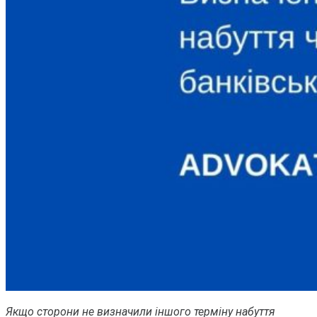
Якщо сторони не визначили іншого терміну набуття