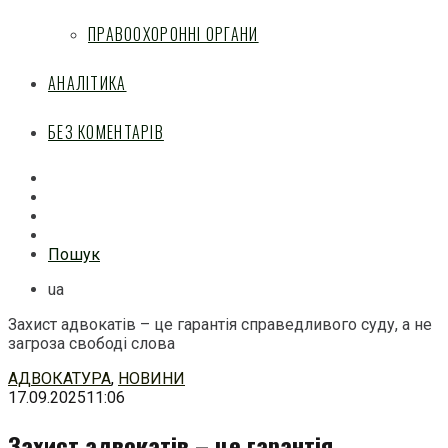
ПРАВООХОРОННІ ОРГАНИ
АНАЛІТИКА
БЕЗ КОМЕНТАРІВ
Facebook
Mail
Telegram
Feed
Пошук
ua
Захист адвокатів – це гарантія справедливого суду, а не
загроза свободі слова
Перейти
АДВОКАТУРА
,
НОВИНИ
до
17.09.2025
11:06
змісту
Захист адвокатів – це гарантія