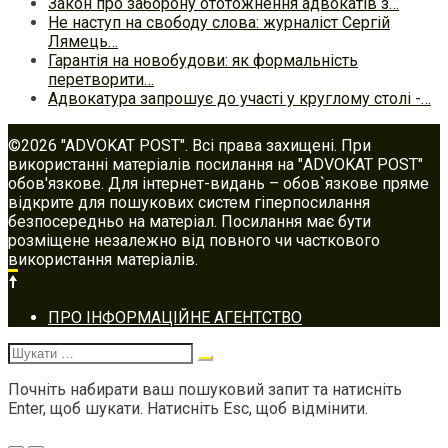
Закон про заборону ототожнення адвокатів з…
Не наступ на свободу слова: журналіст Сергій
Лямець…
Гарантія на новобудови: як формальність
перетворити…
Адвокатура запрошує до участі у круглому столі -…
©2026 "ADVOKAT POST". Всі права захищені. При
використанні матеріалів посилання на "ADVOKAT POST"
обов'язкове. Для інтернет-видань – обов`язкове пряме
відкрите для пошукових систем гіперпосилання
безпосередньо на матеріал. Посилання має бути
розміщене незалежно від повного чи часткового
використання матеріалів.
Footer
ПРО ІНФОРМАЦІЙНЕ АГЕНТСТВО
navigation
Шукати:
Почніть набирати ваш пошуковий запит та натисніть
Enter, щоб шукати. Натисніть Esc, щоб відмінити.