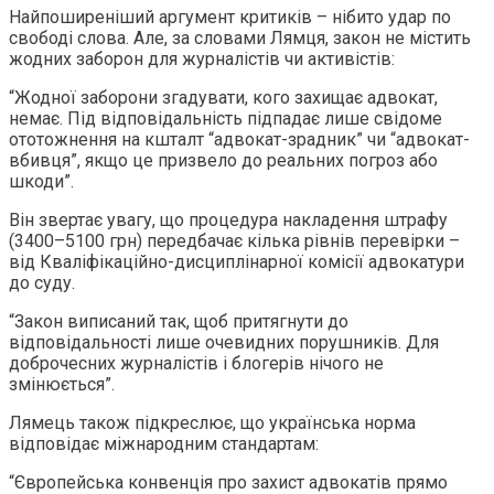
Найпоширеніший аргумент критиків – нібито удар по
свободі слова. Але, за словами Лямця, закон не містить
жодних заборон для журналістів чи активістів:
“Жодної заборони згадувати, кого захищає адвокат,
немає. Під відповідальність підпадає лише свідоме
ототожнення на кшталт “адвокат-зрадник” чи “адвокат-
вбивця”, якщо це призвело до реальних погроз або
шкоди”.
Він звертає увагу, що процедура накладення штрафу
(3400–5100 грн) передбачає кілька рівнів перевірки –
від Кваліфікаційно-дисциплінарної комісії адвокатури
до суду.
“Закон виписаний так, щоб притягнути до
відповідальності лише очевидних порушників. Для
доброчесних журналістів і блогерів нічого не
змінюється”.
Лямець також підкреслює, що українська норма
відповідає міжнародним стандартам:
“Європейська конвенція про захист адвокатів прямо