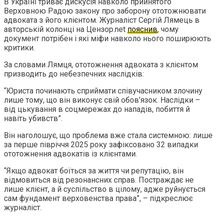
В Україні триває дискусія навколо прийнятого
Верховною Радою закону про заборону ототожнювати
адвоката з його клієнтом. Журналіст Сергій Лямець в
авторській колонці на Цензор.net
пояснив
, чому
документ потрібен і які міфи навколо нього поширюють
критики.
За словами Лямця, ототожнення адвоката з клієнтом
призводить до небезпечних наслідків:
“Юриста починають сприймати співучасником злочину
лише тому, що він виконує свій обов’язок. Наслідки –
від цькування в соцмережах до нападів, побиття й
навіть убивств”.
Він наголошує, що проблема вже стала системною: лише
за перше півріччя 2025 року зафіксовано 32 випадки
ототожнення адвокатів із клієнтами.
“Якщо адвокат боїться за життя чи репутацію, він
відмовиться від резонансних справ. Постраждає не
лише клієнт, а й суспільство в цілому, адже руйнується
сам фундамент верховенства права”, – підкреслює
журналіст.