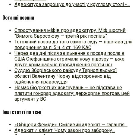
Адвокатура запрошує до участі у круглому столі -…
Останні новини
Спростування міфів про адвокатуру. Міф шостий:
“Вимога Євросоюзу — третій рік поспіль”
Тотожний позов до того самого суду — підстава для
повернення за п. 5 ч. 4 ст. 169 КАС
Через два дні після звільнення з посади посла в
США Стефанішина отримала нову підозру — вже
друге кримінальне провадження проти неї
Суддю Зборівського райсуду Тернопільської
області Валентину Чорну відсторонено від
здійснення правосуддя
Немає бюджетних асигнувань — не підстава не
платити гонорар адвокату: держорган програв цей
аргумент у ВС
Інші статті по темі
«Офіцери Феміди». Сміливий адвокат — гарантія…
Адвокат ≠ клієнт. Чому закон про заборону…