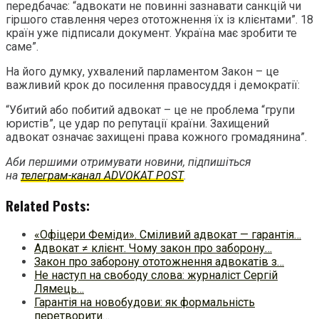
передбачає: “адвокати не повинні зазнавати санкцій чи
гіршого ставлення через ототожнення їх із клієнтами”. 18
країн уже підписали документ. Україна має зробити те
саме”.
На його думку, ухвалений парламентом Закон – це
важливий крок до посилення правосуддя і демократії:
“Убитий або побитий адвокат – це не проблема “групи
юристів”, це удар по репутації країни. Захищений
адвокат означає захищені права кожного громадянина”.
Аби першими отримувати новини, підпишіться
на
телеграм-канал ADVOKAT POST
.
Related Posts:
«Офіцери Феміди». Сміливий адвокат — гарантія…
Адвокат ≠ клієнт. Чому закон про заборону…
Закон про заборону ототожнення адвокатів з…
Не наступ на свободу слова: журналіст Сергій
Лямець…
Гарантія на новобудови: як формальність
перетворити…