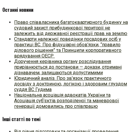
Останні новини
Право співвласника багатоквартирного будинку на
судовий захист прибудинкової території не
залежить від державної реєстрації прав на землю
Стандарти належної поведінки посадових осіб у
практиці ВC. Про фідуціарні обов’язки, “правило
ділового рішення” та Принципи корпоративного
врядування ОЕСР
Доручення керівника органу розслідування
прирівнюється до постанови — докази, отримані
дізнавачем, залишаються допустимими
Юридичний аналіз. Про зв’язок практичного
досвіду з доктриною, логікою і здоровим глуздом
суддя ВС Гудима
Національна асоціація адвокатів України та
Асоціація суб’єктів розподіленої та маневрової
генерації домовились про співпрацю
Інші статті по темі
Від рівня підготовки та організації проведення…