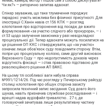
немає, камера, мотор і пішов сам з собою дискутувати?
Чи як?» — риторично запитав адвокат.
Спікер зауважив, що таке тлумачення породжує
парадокс: участь можлива без фізичної присутності. Для
ілюстрації С.Ханін навів ст.156 КПК — розгляд
клопотання про відсторонення від посади, де вжито
формулювання «за участю слідчого або прокурора», — і
ст.53 щодо залучення захисника у разі невідкладної
процесуальної дії. Тепер адвокати можуть посилатися на
це рішення ОП ККС і стверджувати, що «за участю»
означає лише обов’язок суду повідомити сторону. Втім,
попри цю процесуальну колізію, саме другий висновок
Верховного Суду — про недопустимість доказів через
відсутність фіксації — і став правовою підставою для
революційного рішення АП ВАКС.
На цьому тлі особливої ваги набула справа
№991/1214/26. Під час розгляду у Печерському райсуді
столиці клопотання про обшук сторона захисту
запросила технічний запис засідання. Суд довго його
шукав, навіть призначив службове розслідування — і
врешті надав аудіофайл тривалістю… 27 с, де
головуючий зачитував лише результативну частину