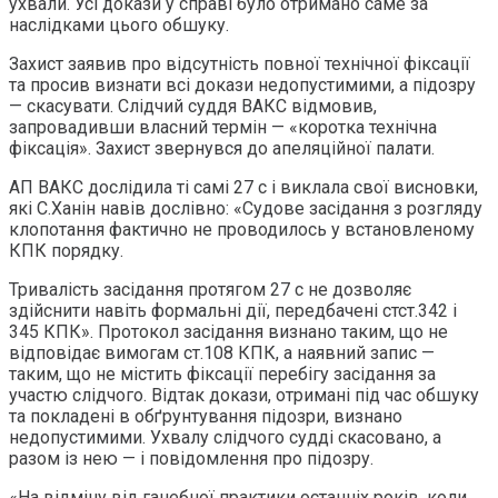
ухвали. Усі докази у справі було отримано саме за
наслідками цього обшуку.
Захист заявив про відсутність повної технічної фіксації
та просив визнати всі докази недопустимими, а підозру
— скасувати. Слідчий суддя ВАКС відмовив,
запровадивши власний термін — «коротка технічна
фіксація». Захист звернувся до апеляційної палати.
АП ВАКС дослідила ті самі 27 с і виклала свої висновки,
які С.Ханін навів дослівно: «Судове засідання з розгляду
клопотання фактично не проводилось у встановленому
КПК порядку.
Тривалість засідання протягом 27 с не дозволяє
здійснити навіть формальні дії, передбачені стст.342 і
345 КПК». Протокол засідання визнано таким, що не
відповідає вимогам ст.108 КПК, а наявний запис —
таким, що не містить фіксації перебігу засідання за
участю слідчого. Відтак докази, отримані під час обшуку
та покладені в обґрунтування підозри, визнано
недопустимими. Ухвалу слідчого судді скасовано, а
разом із нею — і повідомлення про підозру.
«На відміну від ганебної практики останніх років, коли