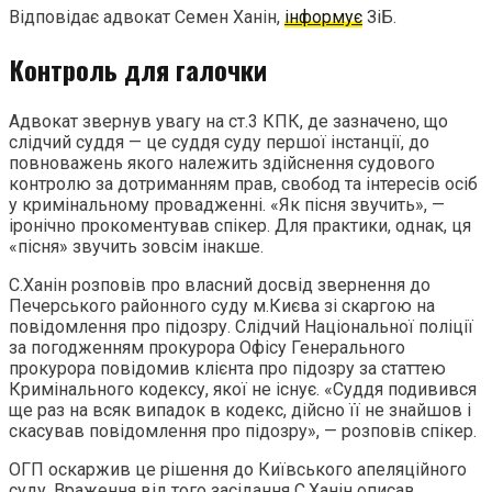
Відповідає адвокат Семен Ханін,
інформує
ЗіБ.
Контроль для галочки
Адвокат звернув увагу на ст.3 КПК, де зазначено, що
слідчий суддя — це суддя суду першої інстанції, до
повноважень якого належить здійснення судового
контролю за дотриманням прав, свобод та інтересів осіб
у кримінальному провадженні. «Як пісня звучить», —
іронічно прокоментував спікер. Для практики, однак, ця
«пісня» звучить зовсім інакше.
С.Ханін розповів про власний досвід звернення до
Печерського районного суду м.Києва зі скаргою на
повідомлення про підозру. Слідчий Національної поліції
за погодженням прокурора Офісу Генерального
прокурора повідомив клієнта про підозру за статтею
Кримінального кодексу, якої не існує. «Суддя подивився
ще раз на всяк випадок в кодекс, дійсно її не знайшов і
скасував повідомлення про підозру», — розповів спікер.
ОГП оскаржив це рішення до Київського апеляційного
суду. Враження від того засідання С.Ханін описав