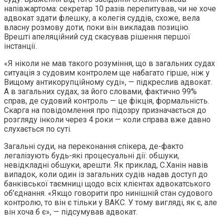
напівжартома: секретар 10 разів перепитував, чи не хоче
адвокат здати флешку, а колегія суддів, схоже, вела
власну розмову доти, поки він викладав позицію.
Врешті апеляційний суд скасував рішення першої
інстанції.
«Я ніколи не мав такого розуміння, що в загальних судах
ситуація з судовим контролем ще набагато гірше, ніж у
Вищому антикорупційному суді», — підкреслив адвокат.
А в загальних судах, за його словами, фактично 99%
справ, де судовий контроль — це фікція, формальність.
Скарга на повідомлення про підозру призначається до
розгляду інколи через 4 роки — коли справа вже давно
слухається по суті.
Загальні суди, на переконання спікера, де-факто
легалізують будь-які процесуальні дії: обшуки,
невідкладні обшуки, арешти. Як приклад, С.Ханін навів
випадок, коли один із загальних судів надав доступ до
банківської таємниці щодо всіх клієнтах адвокатського
об’єднання. «Якщо говорити про нинішній стан судового
контролю, то він є тільки у ВАКС. У тому вигляді, як є, але
він хоча б є», — підсумував адвокат.