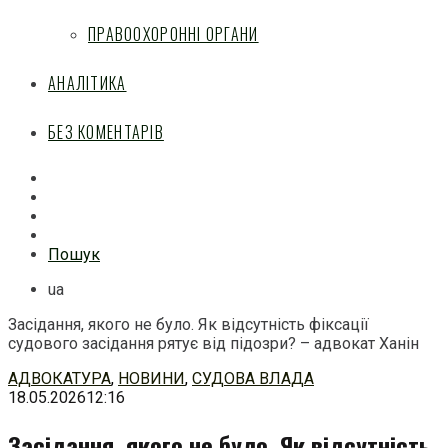
ПРАВООХОРОННІ ОРГАНИ
АНАЛІТИКА
БЕЗ КОМЕНТАРІВ
Facebook
Mail
Telegram
Feed
Пошук
ua
Засідання, якого не було. Як відсутність фіксації
судового засідання рятує від підозри? – адвокат Ханін
Перейти
АДВОКАТУРА
,
НОВИНИ
,
СУДОВА ВЛАДА
до
18.05.2026
12:16
змісту
Засідання, якого не було. Як відсутність