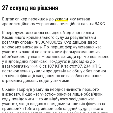
27 секунд на рішення
Відтак спікер перейшов до
ухвали
, яку назвав
«революційною» —практики апеляційної палати ВАКС.
Її передумовою стала позиція об’єднаної палати
Касаційного кримінального суду за результатами
розгляду справи №336/4830/22. Суд дійшов двох
ключових висновків. По-перше: формулювання «за
участю» в законі не є тотожним формулюванню «за
обов’язкової участі» — останнє завжди прямо позначене
у відповідних приписах. По-друге: відповідно до
взаємозв’язку чч.4, 6 ст.107 КПК та стст.87, 234 КПК,
постановлення ухвали про дозвіл на обшук без повної
технічної фіксації засідання тягне за собою визнання
отриманих доказів недопустимими.
С.Ханін звернув увагу на неоднозначність першого
висновку. Якщо «за участю» означає лише обов’язок
суду повідомити — то чи відбулося засідання «за
участю», якщо слідчого повідомили, але він фізично не
прийшов? «Тобто прийшов собі слідчий суддя, нікого