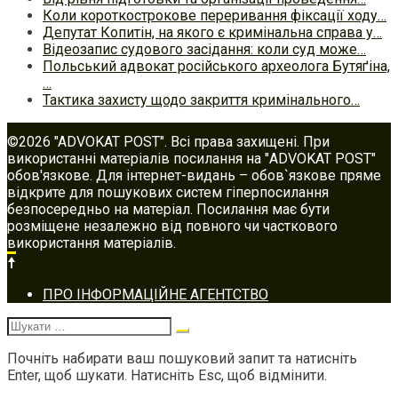
Коли короткострокове переривання фіксації ходу…
Депутат Копитін, на якого є кримінальна справа у…
Відеозапис судового засідання: коли суд може…
Польський адвокат російського археолога Бутяґіна,
…
Тактика захисту щодо закриття кримінального…
©2026 "ADVOKAT POST". Всі права захищені. При
використанні матеріалів посилання на "ADVOKAT POST"
обов'язкове. Для інтернет-видань – обов`язкове пряме
відкрите для пошукових систем гіперпосилання
безпосередньо на матеріал. Посилання має бути
розміщене незалежно від повного чи часткового
використання матеріалів.
Footer
ПРО ІНФОРМАЦІЙНЕ АГЕНТСТВО
navigation
Шукати:
Почніть набирати ваш пошуковий запит та натисніть
Enter, щоб шукати. Натисніть Esc, щоб відмінити.