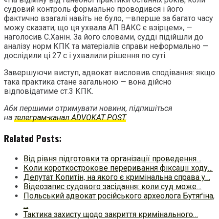
судовий контроль формально проводився і його
фактично взагалі навіть не було, —вперше за багато часу
можу сказати, що ця ухвала АП ВАКС є взірцем», —
наголосив С.Ханін. За його словами, судді підійшли до
аналізу норм КПК та матеріалів справи неформально —
дослідили ці 27 с і ухвалили рішення по суті.
Завершуючи виступ, адвокат висловив сподівання: якщо
така практика стане загальною — вона дійсно
відповідатиме ст.3 КПК.
Аби першими отримувати новини, підпишіться
на
телеграм-канал ADVOKAT POST
.
Related Posts:
Від рівня підготовки та організації проведення…
Коли короткострокове переривання фіксації ходу…
Депутат Копитін, на якого є кримінальна справа у…
Відеозапис судового засідання: коли суд може…
Польський адвокат російського археолога Бутяґіна,
…
Тактика захисту щодо закриття кримінального…