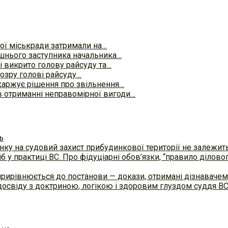
ї міськради затримали на…
шнього заступника начальника…
 викрито голову райсуду та…
озру голові райсуду…
аржує рішення про звільнення…
 отриманні неправомірної вигоди…
ь
ку на судовий захист прибудинкової території не залежит
б у практиці ВC. Про фідуціарні обов’язки, “правило ділов
прирівнюється до постанови — докази, отримані дізнавач
досвіду з доктриною, логікою і здоровим глуздом суддя В