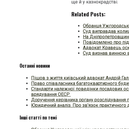
ще й у казнокрадстві.
Related Posts:
Обранця Ужгородсько
Суд виправдав коли
На Дніпропетровщині
Повідомлено про під
Адвокат Кравець оск
Суд визнав винною в
Останні новини
Пішов з життя київський адвокат Андрій Гал
Право співвласника багатоквартирного будин
Стандарти належної поведінки посадових осі
врядування ОЕСР
Доручення керівника органу розслідування 
Юридичний аналіз. Про зв’язок практичного 
Інші статті по темі