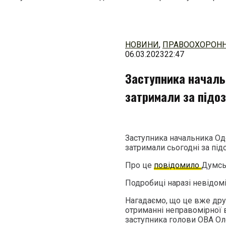
Перейти
до
змісту
НОВИНИ
,
ПРАВООХОРОНН
06.03.2023
22:47
Заступника началь
затримали за підоз
Заступника начальника Оде
затримали сьогодні за під
Про це
повідомило
Думсь
Подробиці наразі невідом
Нагадаємо, що це вже дру
отриманні неправомірної 
заступника голови ОВА Ол