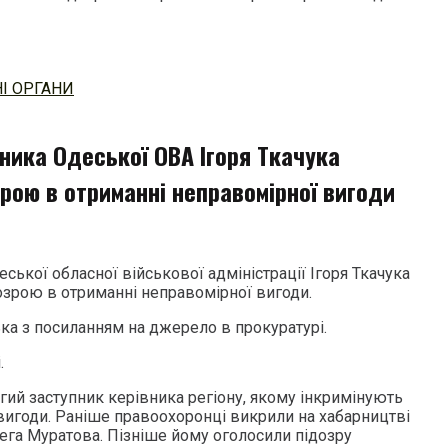
І ОРГАНИ
ника Одеської ОВА Ігоря Ткачука
рою в отриманні неправомірної вигоди
ської обласної військової адміністрації Ігоря Ткачука
озрою в отриманні неправомірної вигоди.
ка з посиланням на джерело в прокуратурі.
і.
гий заступник керівника регіону, якому інкримінують
вигоди. Раніше правоохоронці викрили на хабарництві
ега Муратова. Пізніше йому оголосили підозру