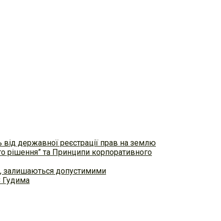
ь від державної реєстрації прав на землю
ого рішення” та Принципи корпоративного
ем, залишаються допустимими
С Гудима