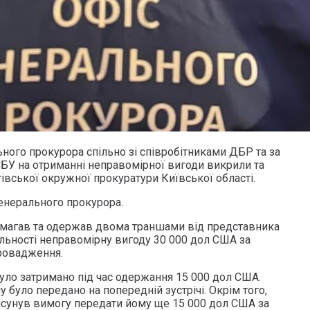
ного прокурора спільно зі співробітниками ДБР та за
БУ на отриманні неправомірної вигоди викрили та
івської окружної прокуратури Київської області.
енерального прокурора.
вимагав та одержав двома траншами від представника
яльності неправомірну вигоду 30 000 дол США за
провадження.
було затримано під час одержання 15 000 дол США.
 було передано на попередній зустрічі. Окрім того,
исунув вимогу передати йому ще 15 000 дол США за