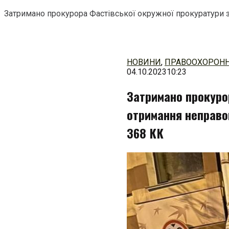
Затримано прокурора Фастівської окружної прокуратури за
Перейти
до
змісту
НОВИНИ
,
ПРАВООХОРОНН
04.10.2023
10:23
Затримано прокуро
отримання неправом
368 КК