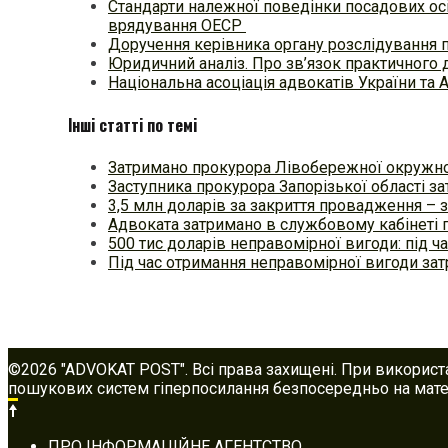
Стандарти належної поведінки посадових осі
врядування ОЕСР
Доручення керівника органу розслідування 
Юридичний аналіз. Про зв’язок практичного 
Національна асоціація адвокатів України та 
Інші статті по темі
Затримано прокурора Лівобережної окружн
Заступника прокурора Запорізької області з
3,5 млн доларів за закриття провадження –
Адвоката затримано в службовому кабінеті
500 тис доларів неправомірної вигоди: під ч
Під час отримання неправомірної вигоди за
©2026 "ADVOKAT POST". Всі права захищені. При використ
пошукових систем гіперпосилання безпосередньо на матер
Footer
ПРО ІНФОРМАЦІЙНЕ АГЕНТСТВО