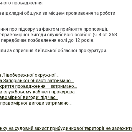
ьного провадження.
відкладні обшуки за місцем проживання та роботи
ня про підозру за фактом прийняття пропозиції,
еправомірної вигоди службовою особою (ч. 4 ст. 368
ті передбачає позбавлення волі до 12 років.
ли за сприяння Київської обласної прокуратури.
а Лівобережної окружної…
а Запорізької області затримано…
закриття провадження – затримано…
в службовому кабінеті прокурора…
авомірної вигоди: під час…
еправомірної вигоди затримано…
ку на судовий захист прибудинкової території не залежит