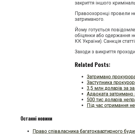
закриття іншого кримінал
Правоохоронці провели не
затриманого.
Йому готується повідомлен
обіцянки або одержання н
КК України). Санкція стат
Заходи з викриття проходи
Related Posts:
Затримано прокурор
Заступника прокурор
3,5 млн доларів за 
Адвоката затримано 
500 тис доларів непр
Під час отримання н
Останні новини
Право співвласника багатоквартирного будин