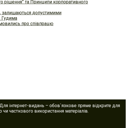
ого рішення” та Принципи корпоративного
ем, залишаються допустимими
С Гудима
домовились про співпрацю
 Для інтернет-видань – обов`язкове пряме відкрите для
 чи часткового використання матеріалів.