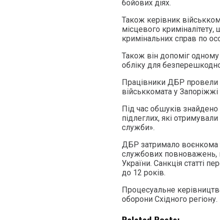
бойових діях.
Також керівник військком
місцевого криміналітету, 
кримінальних справ по ос
Також він допоміг одному 
обліку для безперешкодно
Працівники ДБР провели 
військкомата у Запоріжжі 
Під час обшуків знайдено 
підлеглих, які отримували
служби».
ДБР затримало воєнкома т
службових повноважень, вч
України. Санкція статті п
до 12 років.
Процесуальне керівництво
оборони Східного регіону.
Related Posts: