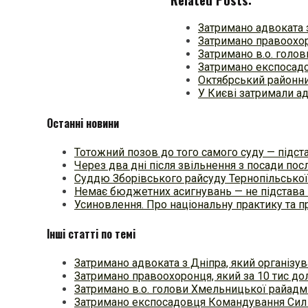
Затримано адвоката з
Затримано правоохор
Затримано в.о. голо
Затримано експосад
Октябрський районн
У Києві затримали а
Останні новини
Тотожний позов до того самого суду — підстав
Через два дні після звільнення з посади п
Суддю Зборівського райсуду Тернопільської
Немає бюджетних асигнувань — не підстава 
Усиновлення. Про національну практику та
Інші статті по темі
Затримано адвоката з Дніпра, який організу
Затримано правоохоронця, який за 10 тис до
Затримано в.о. голови Хмельницької райадмі
Затримано експосадовця Командування Сил 