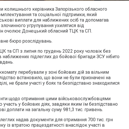
и колишнього керівника Запорізького обласного
мплектування та соціальної підтримки, який
йськові виплати для наближених осіб та допомагав
злочинного угрупування ухилятися від
він очолює Донецький обласний ТЦК та СП.
вне бюро розслідувань.
ЦК та СП з липня по грудень 2022 року чоловік без
в наближених підлеглих до бойової бригади ЗСУ нібито
вдань.
ккомату перебували у зоні бойових дій за вільним
Слідство встановило, що вони не були призначені на
лі, не брали участі у боях та безпідставно знаходилися
нти щодо отримання цими військовослужбовцями
 участь у бойових діях, завдяки яким їм безпідставно
ві доплати на загальну суму 981,3 тис. гривень.
ідлеглих надав документи для отримання 700 тис. грн
ку із втратою працездатності внаслідок участі в