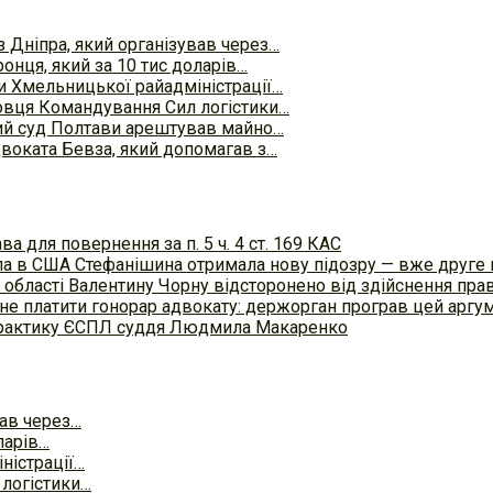
 Дніпра, який організував через…
онця, який за 10 тис доларів…
ви Хмельницької райадміністрації…
овця Командування Сил логістики…
ий суд Полтави арештував майно…
двоката Бевза, який допомагав з…
а для повернення за п. 5 ч. 4 ст. 169 КАС
осла в США Стефанішина отримала нову підозру — вже друге
 області Валентину Чорну відсторонено від здійснення пра
не платити гонорар адвокату: держорган програв цей аргум
 практику ЄСПЛ суддя Людмила Макаренко
вав через…
ларів…
ністрації…
логістики…