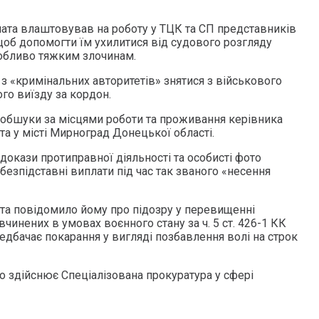
ата влаштовував на роботу у ТЦК та СП представників
щоб допомогти їм ухилитися від судового розгляду
обливо тяжким злочинам.
з «кримінальних авторитетів» знятися з військового
го виїзду за кордон.
обшуки за місцями роботи та проживання керівника
та у місті Мирноград Донецької області.
докази протиправної діяльності та особисті фото
 безпідставні виплати під час так званого «несення
а повідомило йому про підозру у перевищенні
инених в умовах воєнного стану за ч. 5 ст. 426-1 КК
ередбачає покарання у вигляді позбавлення волі на строк
 здійснює Спеціалізована прокуратура у сфері