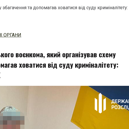
багачення та допомагав ховатися від суду криміналітету: ст
І ОРГАНИ
кого воєнкома, який організував схему
магав ховатися від суду криміналітету:
К