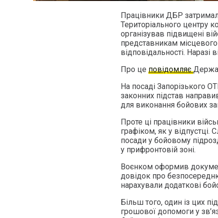
Працівники ДБР затримал
Територіального центру ко
організував підвищені ві
представникам місцевого 
відповідальності. Наразі 
Про це
повідомляє
Держа
На посаді Запорізького ОТ
законних підстав направи
для виконання бойових за
Проте ці працівники війсь
графіком, як у відпустці. 
посади у бойовому підрозді
у прифронтовій зоні.
Воєнком оформив докуме
довідок про безпосередню
нарахували додаткові бойо
Більш того, один із цих п
грошової допомоги у зв’яз