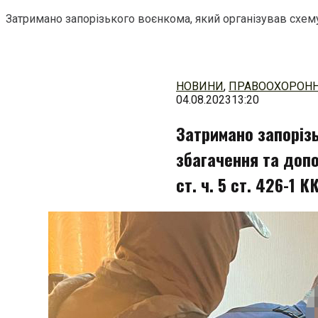
Затримано запорізького воєнкома, який організував схему з
Перейти
до
змісту
НОВИНИ
,
ПРАВООХОРОНН
04.08.2023
13:20
Затримано запорізь
збагачення та допо
ст. ч. 5 ст. 426-1 К