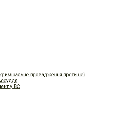
 кримінальне провадження проти неї
восуддя
ент у ВС