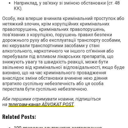
Наприклад, у зв’язку зі зміною обстановки (ст. 48
КК).
Особу, яка вперше вчинила кримінальний проступок або
нетяжкий злочин, крім корупційних кримінальних
правопорушень, кримінальних правопорушень,
пов’язаних з корупцією, порушень правил безпеки
дорожнього руху або експлуатації транспорту особами,
які керували транспортними засобами у стані
алкогольного, наркотичного чи іншого сп’яніння або
перебували під впливом лікарських препаратів, що
знижують увагу та швидкість реакції, може бути
звільнено від кримінальної відповідальності, якщо буде
визнано, що на час кримінального провадження
внаслідок зміни обстановки вчинене нею діяння
втратило суспільну небезпечність або ця особа
перестала бути суспільно небезпечною.
Аби першими отримувати новини, підпишіться
на
телеграм-канал ADVOKAT POST
.
Related Posts: