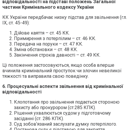
відповідальності на підставі положень Загальної
частини Кримінального кодексу України
КК України передбачає низку підстав для звільнення (гл.
IX, ст. 45-49):
Дійове каяття – ст. 45 КК.
Примирення з потерпілим – ст. 46 КК.
Передача на поруки – ст. 47 КК.
Зміна обстановки – ст. 48 КК.
Закінчення строків давності – ст. 49 КК.
Ці положення застосовуються, якщо особа вперше
вчинила кримінальний проступок чи злочин невеликої
тяжкості та виправила свою поведінку.
6. Процесуальні аспекти звільнення від кримінальної
відповідальності
Клопотання про звільнення подається стороною
захисту або прокурором (ст.285 КПК).
Рішення ухвалюється судом у підготовчому
засіданні (ст. 286 КПК).
Суд зобов’язаний заслухати думку потерпілого.
Постанова суду є підставою для закриття