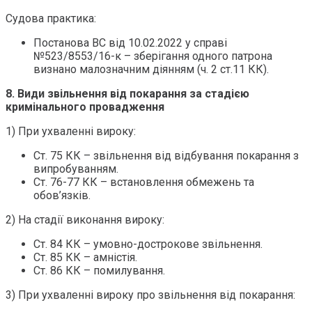
Судова практика:
Постанова ВС від 10.02.2022 у справі
№523/8553/16-к – зберігання одного патрона
визнано малозначним діянням (ч. 2 ст.11 КК).
8. Види звільнення від покарання за стадією
кримінального провадження
1) При ухваленні вироку:
Ст. 75 КК – звільнення від відбування покарання з
випробуванням.
Ст. 76-77 КК – встановлення обмежень та
обов’язків.
2) На стадії виконання вироку:
Ст. 84 КК – умовно-дострокове звільнення.
Ст. 85 КК – амністія.
Ст. 86 КК – помилування.
3) При ухваленні вироку про звільнення від покарання: