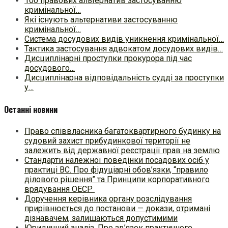
100 правових альтернатив застосуванню
кримінальної…
Які існують альтернативи застосуванню
кримінальної…
Система досудових видів уникнення кримінальної…
Тактика застосування адвокатом досудових видів…
Дисциплінарні проступки прокурора під час
досудового…
Дисциплінарна відповідальність судді за проступки
у…
Останні новини
Право співвласника багатоквартирного будинку на
судовий захист прибудинкової території не
залежить від державної реєстрації прав на землю
Стандарти належної поведінки посадових осіб у
практиці ВC. Про фідуціарні обов’язки, “правило
ділового рішення” та Принципи корпоративного
врядування ОЕСР
Доручення керівника органу розслідування
прирівнюється до постанови — докази, отримані
дізнавачем, залишаються допустимими
Юридичний аналіз. Про зв’язок практичного