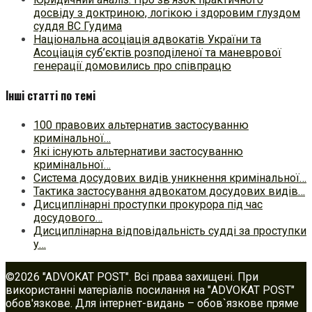
досвіду з доктриною, логікою і здоровим глуздом
суддя ВС Гудима
Національна асоціація адвокатів України та
Асоціація суб’єктів розподіленої та маневрової
генерації домовились про співпрацю
Інші статті по темі
100 правових альтернатив застосуванню
кримінальної…
Які існують альтернативи застосуванню
кримінальної…
Система досудових видів уникнення кримінальної…
Тактика застосування адвокатом досудових видів…
Дисциплінарні проступки прокурора під час
досудового…
Дисциплінарна відповідальність судді за проступки
у…
©2026 "ADVOKAT POST". Всі права захищені. При
використанні матеріалів посилання на "ADVOKAT POST"
обов'язкове. Для інтернет-видань – обов`язкове пряме