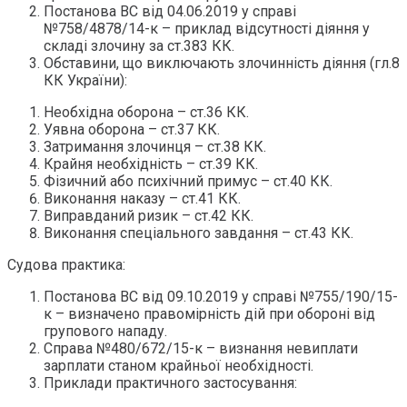
Постанова ВС від 04.06.2019 у справі
№758/4878/14-к – приклад відсутності діяння у
складі злочину за ст.383 КК.
Обставини, що виключають злочинність діяння (гл.8
КК України):
Необхідна оборона – ст.36 КК.
Уявна оборона – ст.37 КК.
Затримання злочинця – ст.38 КК.
Крайня необхідність – ст.39 КК.
Фізичний або психічний примус – ст.40 КК.
Виконання наказу – ст.41 КК.
Виправданий ризик – ст.42 КК.
Виконання спеціального завдання – ст.43 КК.
Судова практика:
Постанова ВС від 09.10.2019 у справі №755/190/15-
к – визначено правомірність дій при обороні від
групового нападу.
Справа №480/672/15-к – визнання невиплати
зарплати станом крайньої необхідності.
Приклади практичного застосування: