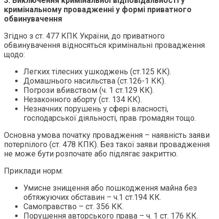
3. Виключення кримінальної відповідальності у
кримінальному провадженні у формі приватного
обвинувачення
Згідно з ст. 477 КПК України, до приватного
обвинувачення відносяться кримінальні провадження
щодо:
Легких тілесних ушкоджень (ст.125 КК).
Домашнього насильства (ст.126-1 КК).
Погрози вбивством (ч. 1 ст.129 КК).
Незаконного аборту (ст. 134 КК).
Незначних порушень у сфері власності,
господарської діяльності, прав громадян тощо.
Основна умова початку провадження – наявність заяви
потерпілого (ст. 478 КПК). Без такої заяви провадження
не може бути розпочате або підлягає закриттю.
Приклади норм:
Умисне знищення або пошкодження майна без
обтяжуючих обставин – ч.1 ст.194 КК.
Самоправство – ст. 356 КК.
Порушення авторського права – ч. 1 ст. 176 КК.