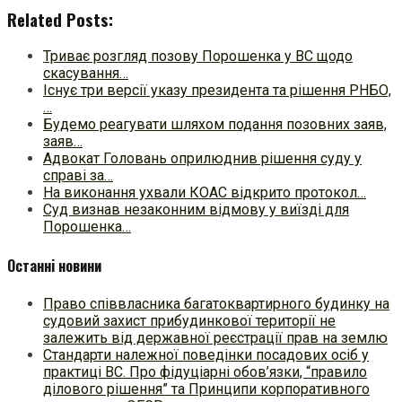
Related Posts:
Триває розгляд позову Порошенка у ВС щодо
скасування…
Існує три версії указу президента та рішення РНБО,
…
Будемо реагувати шляхом подання позовних заяв,
заяв…
Адвокат Головань оприлюднив рішення суду у
справі за…
На виконання ухвали КОАС відкрито протокол…
Суд визнав незаконним відмову у виїзді для
Порошенка…
Останні новини
Право співвласника багатоквартирного будинку на
судовий захист прибудинкової території не
залежить від державної реєстрації прав на землю
Стандарти належної поведінки посадових осіб у
практиці ВC. Про фідуціарні обов’язки, “правило
ділового рішення” та Принципи корпоративного