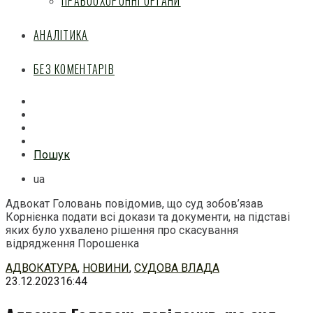
ПРАВООХОРОННІ ОРГАНИ
АНАЛІТИКА
БЕЗ КОМЕНТАРІВ
Facebook
Mail
Telegram
Feed
Пошук
ua
Адвокат Головань повідомив, що суд зобов’язав
Корнієнка подати всі докази та документи, на підставі
яких було ухвалено рішення про скасування
відрядження Порошенка
Перейти
АДВОКАТУРА
,
НОВИНИ
,
СУДОВА ВЛАДА
до
23.12.2023
16:44
змісту