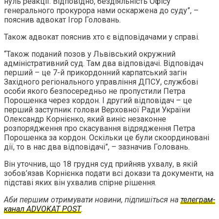
нуль реакції. Відповідно, бездіяльність Офісу
генерального прокурора нами оскаржена до суду”, –
пояснив адвокат Ігор Головань.
Також адвокат пояснив хто є відповідачами у справі.
“Також поданий позов у Львівський окружний
адміністративний суд. Там два відповідачі. Відповідач
перший – це 7-й прикордонний карпатський загін
Західного регіонального управління ДПСУ, службові
особи якого безпосередньо не пропустили Петра
Порошенка через кордон. І другий відповідач – це
перший заступник голови Верховної Ради України
Олександр Корнієнко, який виніс незаконне
розпорядження про скасування відрядження Петра
Порошенка за кордон. Оскільки це були скоординовані
дії, то в нас два відповідачі”, – зазначив Головань.
Він уточнив, що 18 грудня суд прийняв ухвалу, в якій
зобов’язав Корнієнка подати всі докази та документи, на
підставі яких він ухвалив спірне рішення.
Аби першим отримувати новини, підпишіться на
телеграм-
канал ADVOKAT POST
.