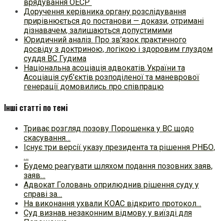
врядування ОЕСР
Доручення керівника органу розслідування
прирівнюється до постанови — докази, отримані
дізнавачем, залишаються допустимими
Юридичний аналіз. Про зв’язок практичного
досвіду з доктриною, логікою і здоровим глуздом
суддя ВС Гудима
Національна асоціація адвокатів України та
Асоціація суб’єктів розподіленої та маневрової
генерації домовились про співпрацю
Інші статті по темі
Триває розгляд позову Порошенка у ВС щодо
скасування…
Існує три версії указу президента та рішення РНБО,
…
Будемо реагувати шляхом подання позовних заяв,
заяв…
Адвокат Головань оприлюднив рішення суду у
справі за…
На виконання ухвали КОАС відкрито протокол…
Суд визнав незаконним відмову у виїзді для