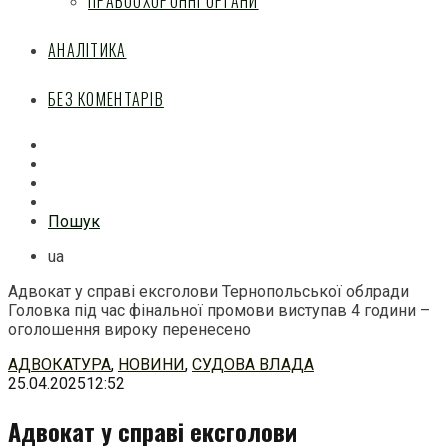
ПРАВООХОРОННІ ОРГАНИ
АНАЛІТИКА
БЕЗ КОМЕНТАРІВ
Facebook
Mail
Telegram
Feed
Пошук
ua
Адвокат у справі ексголови Тернопольської облради
Головка під час фінальної промови виступав 4 години –
оголошення вироку перенесено
Перейти
АДВОКАТУРА
,
НОВИНИ
,
СУДОВА ВЛАДА
до
25.04.2025
12:52
змісту
Адвокат у справі ексголови