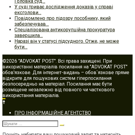
Головка суд…
У суді триває дослідження доказів у справі
ексголови…
Повідомлено про підозру пособнику, який
забезпечував…
Спеціалізована антикорупційна прокуратура
завершила…
Наразі він у статусі підсудного. Отже, не може
бути…
©2026 "ADVOKAT POST". Всі права захищені. При
використанні матеріалів посилання на "ADVOKAT POST"
обов'язкове. Для інтернет-видань – обов`язкове пряме
відкрите для пошукових систем гіперпосилання
безпосередньо на матеріал. Посилання має бути
розміщене незалежно від повного чи часткового
використання матеріалів.
Footer
ПРО ІНФОРМАЦІЙНЕ АГЕНТСТВО
navigation
Шукати:
Почніть набирати ваш пошуковий запит та натисніть