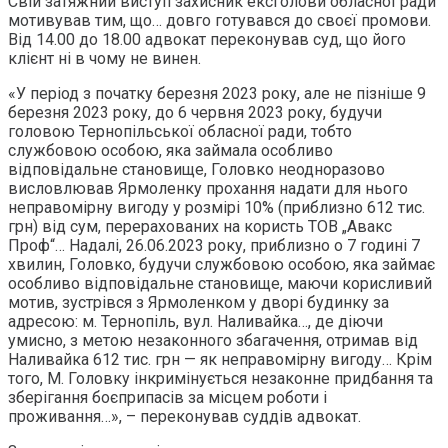
Свій затяжний виступ захисник ексголови обласної ради
мотивував тим, що… довго готувався до своєї промови.
Від 14.00 до 18.00 адвокат переконував суд, що його
клієнт ні в чому не винен.
«У період з початку березня 2023 року, але не пізніше 9
березня 2023 року, до 6 червня 2023 року, будучи
головою Тернопільської обласної ради, тобто
службовою особою, яка займала особливо
відповідальне становище, Головко неодноразово
висловлював Ярмоленку прохання надати для нього
неправомірну вигоду у розмірі 10% (приблизно 612 тис.
грн) від сум, перерахованих на користь ТОВ „Авакс
Проф“… Надалі, 26.06.2023 року, приблизно о 7 годині 7
хвилин, Головко, будучи службовою особою, яка займає
особливо відповідальне становище, маючи корисливий
мотив, зустрівся з Ярмоленком у дворі будинку за
адресою: м. Тернопіль, вул. Наливайка…, де діючи
умисно, з метою незаконного збагачення, отримав від
Наливайка 612 тис. грн — як неправомірну вигоду… Крім
того, М. Головку інкримінується незаконне придбання та
зберігання боєприпасів за місцем роботи і
проживання…», – переконував суддів адвокат.