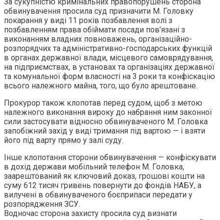
За сукупністю кримінальних правопорушень сторона
обвинувачення просила суд призначити М. Головку
покарання у виді 11 років позбавлення волі з
позбавленням права обіймати посади пов’язані з
виконанням владних повноважень, організаційно-
розпорядчих та адміністративно-господарських функцій
в органах державної влади, місцевого самоврядування,
на підприємствах, в установах та організаціях державної
та комунальної форм власності на 3 роки та конфіскацію
всього належного майна, того, що було арештоване.
Прокурор також клопотав перед судом, щоб з метою
належного виконання вироку до набрання ним законної
сили застосувати відносно обвинуваченого М. Головка
запобіжний захід у виді тримання під вартою — і взяти
його під варту прямо у залі суду.
Інше клопотання сторони обвинувачення — конфіскувати
в дохід держави мобільний телефон М. Головка,
заарештований як ключовий доказ, грошові кошти на
суму 612 тисяч гривень повернути до фондів НАБУ, а
вилучені в обвинуваченого боєприпаси передати у
розпорядження ЗСУ.
Водночас сторона захисту просила суд визнати