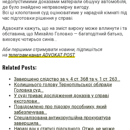
недопустимими доказами матеріали обшуку автомобіля,
де було знайдено неправомірну вигоду.
Всі ці клопотання суд оцінюватиме у нарадчій кімнаті під
час підготовки рішення у справі.
Адвокати кажуть, що на зміст вироку може вплинути і та
обставина, що Михайло Головко — багатодітний батько,
виховує чотирьох синів…
Аби першими отримувати новини, підпишіться
на
телеграм-канал ADVOKAT POST
.
Related Posts:
Завершено слідство за ч. 4 ст. 368 та ч. 1 ст. 263…
Колишнього голову Тернопільської облради
Головка суд…
У суді триває дослідження доказів у справі
ексголови…
Повідомлено про підозру пособнику, який
забезпечував…
Спеціалізована антикорупційна прокуратура
завершила…
Наразі він у статусі підсудного. Отже, не може