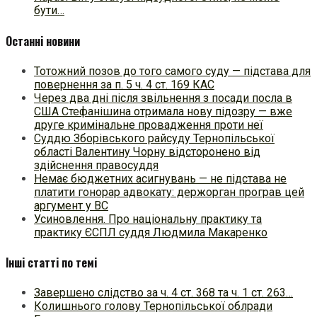
бути…
Останні новини
Тотожний позов до того самого суду — підстава для
повернення за п. 5 ч. 4 ст. 169 КАС
Через два дні після звільнення з посади посла в
США Стефанішина отримала нову підозру — вже
друге кримінальне провадження проти неї
Суддю Зборівського райсуду Тернопільської
області Валентину Чорну відсторонено від
здійснення правосуддя
Немає бюджетних асигнувань — не підстава не
платити гонорар адвокату: держорган програв цей
аргумент у ВС
Усиновлення. Про національну практику та
практику ЄСПЛ суддя Людмила Макаренко
Інші статті по темі
Завершено слідство за ч. 4 ст. 368 та ч. 1 ст. 263…
Колишнього голову Тернопільської облради