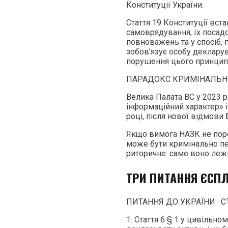
Конституції України.
Стаття 19 Конституції вст
самоврядування, їх посадо
повноважень та у спосіб,
зобов’язує особу декларув
порушення цього принцип
ПАРАДОКС КРИМІНАЛЬН
Велика Палата ВС у 2023 
інформаційний характер» і
році, після нової відмови
Якщо вимога НАЗК не поро
може бути кримінально пе
риторичне: саме воно леж
ТРИ ПИТАННЯ ЄСПЛ
ПИТАННЯ ДО УКРАЇНИ · СТ
1. Стаття 6 § 1 у цивільно