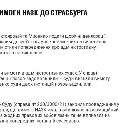
ВИМОГИ НАЗК ДО СТРАСБУРГА
хтояровій та Мисенко подати щорічні декларації
няним до суб’єктів, уповноважених на виконання
містили попередження про адміністративну і
ість за невиконання.
 вимоги в адміністративних судах. У справі
станції позов задовольнили — суди визнали вимогу
нко суди двох інстанцій позов відхилили.
 Суду (справа № 260/3380/21) закрила провадження у
авши, що вимога НАЗК «мала виключно інформаційний
ла жодних правових зобов’язань та не впливала на
удів попередніх інстанцій скасовано.