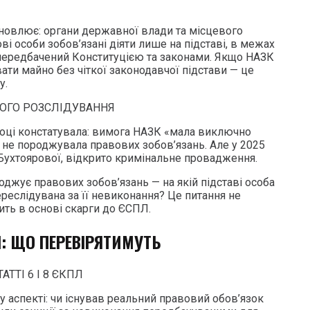
ановлює: органи державної влади та місцевого
ві особи зобов’язані діяти лише на підставі, в межах
 передбачений Конституцією та законами. Якщо НАЗК
ати майно без чіткої законодавчої підстави — це
у.
ОГО РОЗСЛІДУВАННЯ
році констатувала: вимога НАЗК «мала виключно
 не породжувала правових зобов’язань. Але у 2025
 Бухтоярової, відкрито кримінальне провадження.
джує правових зобов’язань — на якій підставі особа
реслідувана за її невиконання? Це питання не
ить в основі скарги до ЄСПЛ.
: ЩО ПЕРЕВІРЯТИМУТЬ
АТТІ 6 І 8 ЄКПЛ
му аспекті: чи існував реальний правовий обов’язок