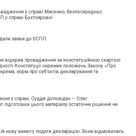
овадження у справі Мисенко, безпосередньо
П у справі Бухтоярової.
дали заяви до ЄСПЛ.
ни відкрив провадження за конституційною скаргою
дності Конституції окремих положень Закону «Про
окрема, норм про суб’єктів декларування та
ання у справі. Суддя-доповідач — Олег
 підготовки цього матеріалу остаточне рішення не
ій нову вимогу подати декларацію. Вона відмовилась.