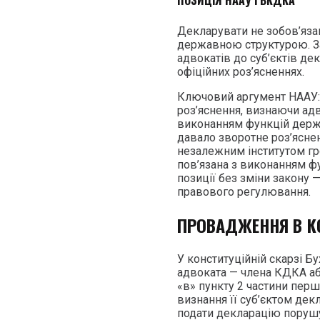
ПОЗИЦІЯ НААУ І ВКДКА
Декларувати не зобов’язан
державною структурою. За
адвокатів до суб’єктів д
офіційних роз’ясненнях.
Ключовий аргумент НААУ:
роз’яснення, визнаючи адв
виконанням функцій держа
давало зворотне роз’яснен
незалежним інститутом гро
пов’язана з виконанням ф
позиції без зміни закону 
правового регулювання.
ПРОВАДЖЕННЯ В К
У конституційній скарзі Б
адвоката — члена КДКА абз
«в» пункту 2 частини першо
визнання її суб’єктом дек
подати декларацію порушу