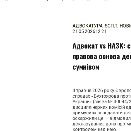
Перейти
до
змісту
АДВОКАТУРА
,
ЄСПЛ
,
НОВ
21.05.2026
12:21
Адвокат vs НАЗК: 
правова основа де
сумнівом
4 травня 2026 року Європ
справах «Бухтоярова прот
України» (заява № 30044/2
дисциплінарних комісій а
примусила їх подавати дек
оскаржили це — відмовила 
декларування, вона про 
контролем над нею.