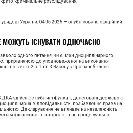
крито кримінальне розслідування.
урядові України. 04.05.2026 — опубліковано офіційний
 НЕ МОЖУТЬ ІСНУВАТИ ОДНОЧАСНО
авколо одного питання: чи є член дисциплінарного
ю, прирівняною до уповноваженої на виконання
ні пп. «в» п. 2 ч. 1 ст. 3 Закону «Про запобігання
 КДКА здійснює публічні функції, делеговані державою:
 дисциплінарна відповідальність, позбавлення права на
яльністю. Декларування не впливає на незалежність
ується фінансового контролю, а не процесуальної