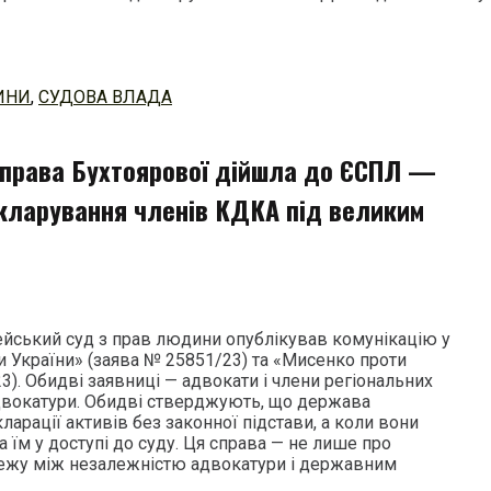
ИНИ
,
СУДОВА ВЛАДА
справа Бухтоярової дійшла до ЄСПЛ —
кларування членів КДКА під великим
ейський суд з прав людини опублікував комунікацію у
и України» (заява № 25851/23) та «Мисенко проти
3). Обидві заявниці — адвокати і члени регіональних
двокатури. Обидві стверджують, що держава
ларації активів без законної підстави, а коли вони
їм у доступі до суду. Ця справа — не лише про
межу між незалежністю адвокатури і державним