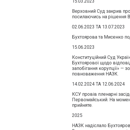
15.03.2023
Верховний Суд закрив пр
посилаючись на рішення В
02.06.2023 ТА 13.07.2023
Бухтоярова та Мисенко по
15.06.2023
Конституційний Суд Украї
Бухтоярової щодо відпові
запобігання корупції» — з
повноваження НАЗК.
14.02.2024 ТА 12.06.2024
КСУ провів пленарні засід
Первомайський. На момент
прийняте.
2025
НАЗК надіслало Бухтояров