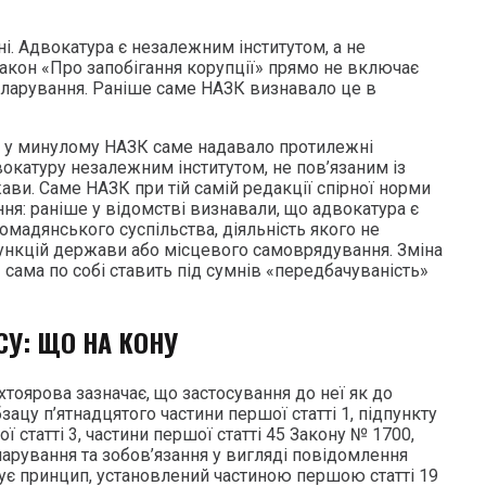
і. Адвокатура є незалежним інститутом, а не
кон «Про запобігання корупції» прямо не включає
екларування. Раніше саме НАЗК визнавало це в
 у минулому НАЗК саме надавало протилежні
окатуру незалежним інститутом, не пов’язаним із
ви. Саме НАЗК при тій самій редакції спірної норми
ня: раніше у відомстві визнавали, що адвокатура є
мадянського суспільства, діяльність якого не
ункцій держави або місцевого самоврядування. Зміна
— сама по собі ставить під сумнів «передбачуваність»
СУ: ЩО НА КОНУ
ухтоярова зазначає, що застосування до неї як до
ацу п’ятнадцятого частини першої статті 1, підпункту
ї статті 3, частини першої статті 45 Закону № 1700,
ларування та зобов’язання у вигляді повідомлення
є принцип, установлений частиною першою статті 19