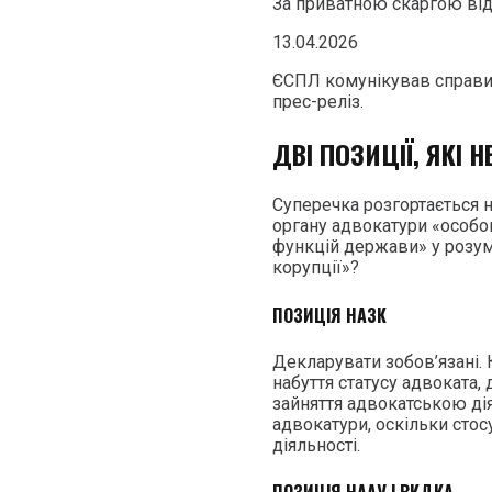
За приватною скаргою від
13.04.2026
ЄСПЛ комунікував справи 
прес-реліз.
ДВІ ПОЗИЦІЇ, ЯКІ
Суперечка розгортається н
органу адвокатури «особо
функцій держави» у розумін
корупції»?
ПОЗИЦІЯ НАЗК
Декларувати зобов’язані.
набуття статусу адвоката,
зайняття адвокатською ді
адвокатури, оскільки стос
діяльності.