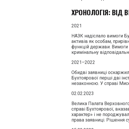
ХРОНОЛОГІЯ: ВІД 
2021
НАЗК надіслало вимоги Бу
активів як особам, прирів
функцій держави. Вимоги 
кримінальну відповідальн
2021–2022
Обидві заявниці оскаржили
Бухтоярової перші дві ін
незаконною. У справі Мисе
02.02.2023
Велика Палата Верховного
справі Бухтоярової, вказ
характер» і не породжува
права заявниці. Рішення с