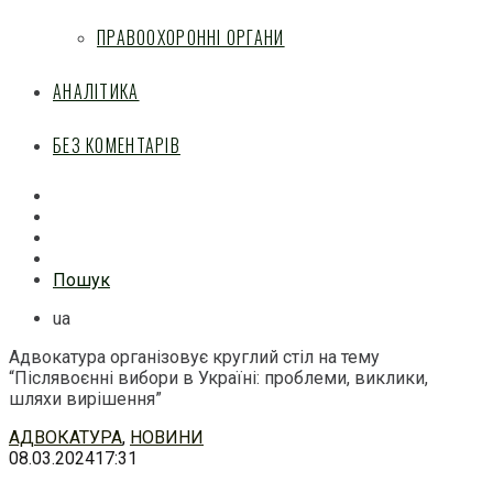
ПРАВООХОРОННІ ОРГАНИ
АНАЛІТИКА
БЕЗ КОМЕНТАРІВ
Facebook
Mail
Telegram
Feed
Пошук
ua
Адвокатура організовує круглий стіл на тему
“Післявоєнні вибори в Україні: проблеми, виклики,
шляхи вирішення”
Перейти
АДВОКАТУРА
,
НОВИНИ
до
08.03.2024
17:31
змісту