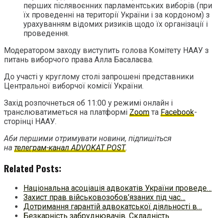
перших післявоєнних парламентських виборів (при
їх проведенні на території України і за кордоном) з
урахуванням відомих ризиків щодо їх організації і
проведення.
Модератором заходу виступить голова Комітету НААУ з
питань виборчого права Алла Басалаєва.
До участі у круглому столі запрошені представники
Центральної виборчої комісії України.
Захід розпочнеться об 11:00 у режимі онлайн і
транслюватиметься на платформі
Zoom
та
Facebook
-
сторінці НААУ.
Аби першими отримувати новини, підпишіться
на
телеграм-канал ADVOKAT POST
.
Related Posts:
Національна асоціація адвокатів України проведе…
Захист прав військовозобов’язаних під час…
Дотримання гарантій адвокатської діяльності в…
Безкарність забруднювачів. Складність