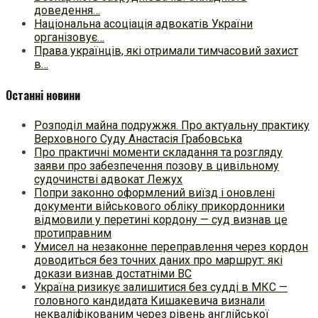
доведення…
Національна асоціація адвокатів України
організовує…
Права українців, які отримали тимчасовий захист
в…
Останні новини
Розподіл майна подружжя. Про актуальну практику
Верховного Суду Анастасія Грабовська
Про практичні моменти складання та розгляду
заяви про забезпечення позову в цивільному
судочинстві адвокат Лежух
Попри законно оформлений виїзд і оновлені
документи військового обліку прикордонники
відмовили у перетині кордону — суд визнав це
протиправним
Умисел на незаконне переправлення через кордон
доводиться без точних даних про маршрут: які
докази визнав достатніми ВС
Україна ризикує залишитися без судді в МКС —
головного кандидата Кишакевича визнали
некваліфікованим через рівень англійської