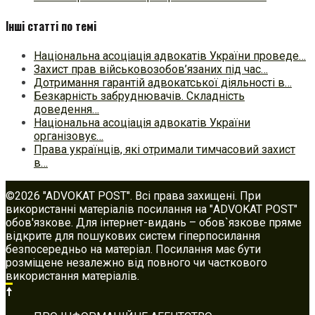
Інші статті по темі
Національна асоціація адвокатів України проведе…
Захист прав військовозобов’язаних під час…
Дотримання гарантій адвокатської діяльності в…
Безкарність забруднювачів. Складність
доведення…
Національна асоціація адвокатів України
організовує…
Права українців, які отримали тимчасовий захист
в…
©2026 "ADVOKAT POST". Всі права захищені. При
використанні матеріалів посилання на "ADVOKAT POST"
обов'язкове. Для інтернет-видань – обов`язкове пряме
відкрите для пошукових систем гіперпосилання
безпосередньо на матеріал. Посилання має бути
розміщене незалежно від повного чи часткового
використання матеріалів.
Footer