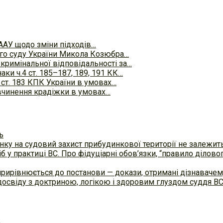
ААУ щодо зміни підходів…
го суду України Микола Козюбра…
 кримінальної відповідальності за…
ки ч.4 ст. 185–187, 189, 191 КК…
2 ст. 183 КПК України в умовах…
вчинення крадіжки в умовах…
ь
ку на судовий захист прибудинкової території не залежит
б у практиці ВC. Про фідуціарні обов’язки, “правило ділов
прирівнюється до постанови — докази, отримані дізнавач
досвіду з доктриною, логікою і здоровим глуздом суддя В