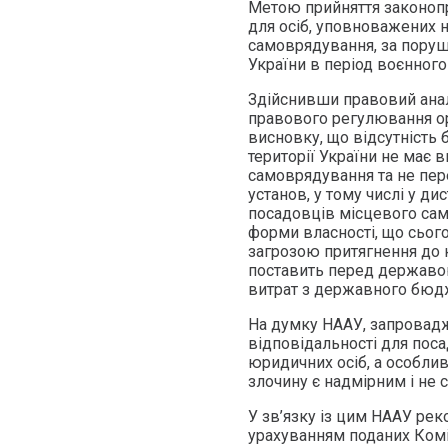
Метою прийняття законопр
для осіб, уповноважених 
самоврядування, за поруш
України в період воєнного 
Здійснивши правовий анал
правового регулювання о
висновку, що відсутність б
території України не має 
самоврядування та не пере
установ, у тому числі у д
посадовців місцевого сам
форми власності, що сьог
загрозою притягнення до 
поставить перед державою
витрат з державного бюд
На думку НААУ, запровадж
відповідальності для пос
юридичних осіб, а особли
злочину є надмірним і не
У зв’язку із цим НААУ ре
урахуванням поданих Комі