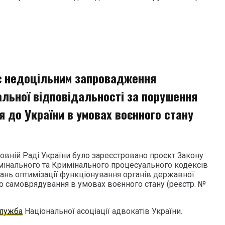
є недоцільним запровадження
альної відповідальності за порушення
я до України в умовах воєнного стану
ховній Раді України було зареєстровано проєкт Закону
мінального та Кримінального процесуального кодексів
ань оптимізації функціонування органів державної
го самоврядування в умовах воєнного стану (реєстр. №
служба
Національної асоціації адвокатів України.