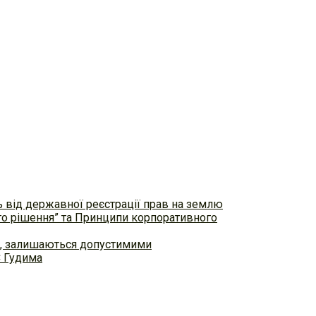
ь від державної реєстрації прав на землю
ого рішення” та Принципи корпоративного
ем, залишаються допустимими
С Гудима