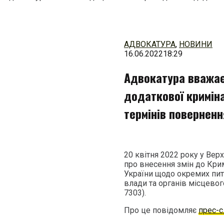
Перейти
до
змісту
АДВОКАТУРА
,
НОВИНИ
16.06.2022
18:29
Адвокатура вважа
додаткової кримін
термінів поверненн
20 квітня 2022 року у Вер
про внесення змін до Кри
України щодо окремих пит
влади та органів місцево
7303).
Про це повідомляє
прес-