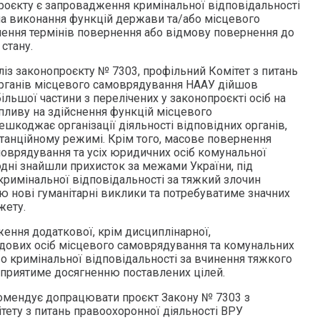
оєкту є запровадження кримінальної відповідальності
на виконання функцій держави та/або місцевого
ення термінів повернення або відмову повернення до
стану.
із законопроєкту № 7303, профільний Комітет з питань
рганів місцевого самоврядування НААУ дійшов
ільшої частини з перелічених у законопроєкті осіб на
впливу на здійснення функцій місцевого
шкоджає організації діяльності відповідних органів,
истанційному режимі. Крім того, масове повернення
оврядування та усіх юридичних осіб комунальної
одні знайшли прихисток за межами України, під
кримінальної відповідальності за тяжкий злочин
 нові гуманітарні виклики та потребуватиме значних
жету.
ення додаткової, крім дисциплінарної,
адових осіб місцевого самоврядування та комунальних
во кримінальної відповідальності за вчинення тяжкого
 сприятиме досягненню поставлених цілей.
комендує допрацювати проєкт Закону № 7303 з
тету з питань правоохоронної діяльності ВРУ