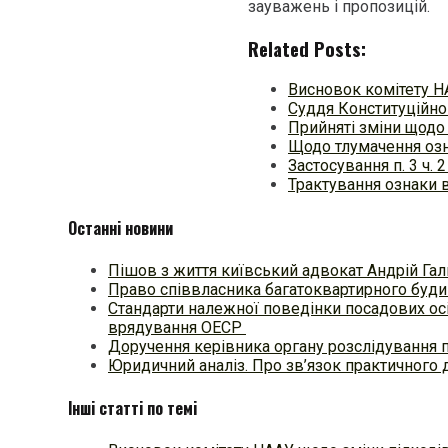
зауважень і пропозицій.
Related Posts:
Висновок комітету Н
Суддя Конституційно
Прийняті зміни щодо
Щодо тлумачення озна
Застосування п. 3 ч. 
Трактування ознаки 
Останні новини
Пішов з життя київський адвокат Андрій Гал
Право співвласника багатоквартирного будин
Стандарти належної поведінки посадових осі
врядування ОЕСР
Доручення керівника органу розслідування 
Юридичний аналіз. Про зв’язок практичного 
Інші статті по темі