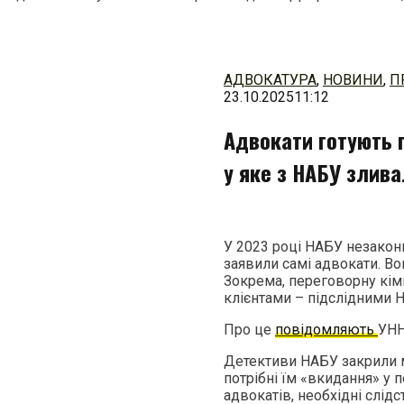
Перейти
до
змісту
АДВОКАТУРА
,
НОВИНИ
,
П
23.10.2025
11:12
Адвокати готують 
у яке з НАБУ злив
У 2023 році НАБУ незакон
заявили самі адвокати. Во
Зокрема, переговорну кімн
клієнтами – підслідними 
Про це
повідомляють
УНН
Детективи НАБУ закрили м
потрібні їм «вкидання» у п
адвокатів, необхідні слід