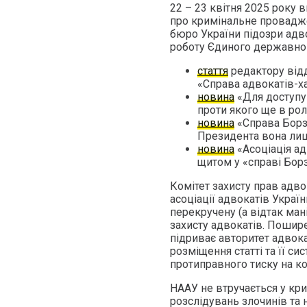
22 – 23 квітня 2025 року
про кримінальне провадж
бюро України підозри адв
роботу Єдиного державног
стаття
редактору відд
«Справа адвокатів-х
новина
«Для доступу 
проти якого ще в рол
новина
«Справа Борзи
Президента вона лиш
новина
«Асоціація ад
щитом у «справі Бор
Комітет захисту прав адво
асоціації адвокатів Україн
перекручену (а відтак ман
захисту адвокатів. Пошире
підриває авторитет адвока
розміщення статті та її 
протиправного тиску на ко
НААУ не втручається у кри
розслідувань злочинів та н