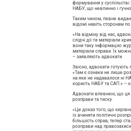
формування у суспільстві 
НАБУ, що невпинно і гучно
Таким чином, певне виданн
відомі навіть сторонам по 
«На відміну від нас, адво
слідчі дії та матеріали к
вони таку інформацію журн
матеріали справи. Їх можна
– заявляють адвокати.
Звісно, адвокати готують 
«Там є ознаки не лише ро
на яке не надавалося ні Н
користь НАБУ та САП.» – 
Адвокати впевнені, що ця
розправи та тиску.
«Це доказ того, що керів
їх вчиняти політичні розпр
більшість справ, тепер ст
розправи над правозахисн