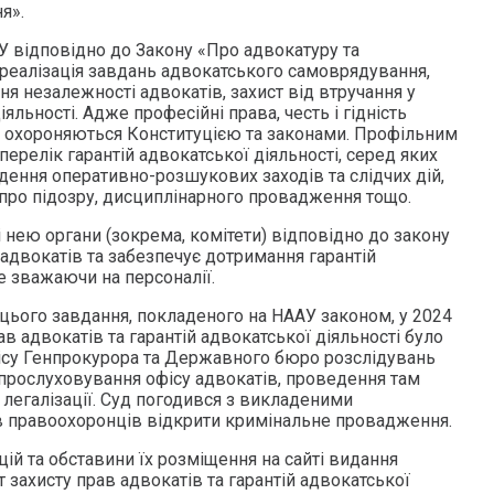
я».
 відповідно до Закону «Про адвокатуру та
 реалізація завдань адвокатського самоврядування,
ня незалежності адвокатів, захист від втручання у
яльності. Адже професійні права, честь і гідність
а охороняються Конституцією та законами. Профільним
перелік гарантій адвокатської діяльності, серед яких
ення оперативно-розшукових заходів та слідчих дій,
про підозру, дисциплінарного провадження тощо.
нею органи (зокрема, комітети) відповідно до закону
адвокатів та забезпечує дотримання гарантій
не зважаючи на персоналії.
цього завдання, покладеного на НААУ законом, у 2024
ав адвокатів та гарантій адвокатської діяльності було
ісу Генпрокурора та Державного бюро розслідувань
прослуховування офісу адвокатів, проведення там
легалізації. Суд погодився з викладеними
в правоохоронців відкрити кримінальне провадження.
ій та обставини їх розміщення на сайті видання
 захисту прав адвокатів та гарантій адвокатської