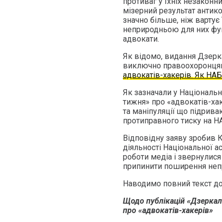
противаг у їхніх незаконни
мізерний результат антико
значно більше, ніж вартує
неприродньою для них фу
адвокати.
Як відомо, видання Дзерк
виключно правоохоронцям
адвокатів-хакерів. Як НА
Як зазначали у Національні
тижня» про «адвокатів-ха
та маніпуляції що підрива
протиправного тиску на Н
Відповідну заяву зробив К
діяльності Національної ас
роботи медіа і звернулися
припинити поширення непр
Наводимо повний текст д
Щодо публікацій «
Дзеркал
про «адвокатів-хакерів»