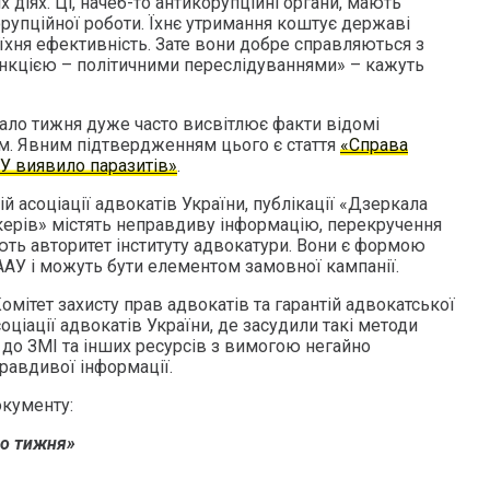
х діях. Ці, начеб-то антикорупційні органи, мають
рупційної роботи. Їхнє утримання коштує державі
 їхня ефективність. Зате вони добре справляються з
нкцією – політичними переслідуваннями» – кажуть
ало тижня дуже часто висвітлює факти відомі
. Явним підтвердженням цього є стаття
«Справа
БУ виявило паразитів»
.
й асоціації адвокатів України, публікації «Дзеркала
керів» містять неправдиву інформацію, перекручення
ють авторитет інституту адвокатури. Вони є формою
ААУ і можуть бути елементом замовної кампанії.
омітет захисту прав адвокатів та гарантій адвокатської
оціації адвокатів України, де засудили такі методи
 до ЗМІ та інших ресурсів з вимогою негайно
авдивої інформації.
окументу:
о тижня»