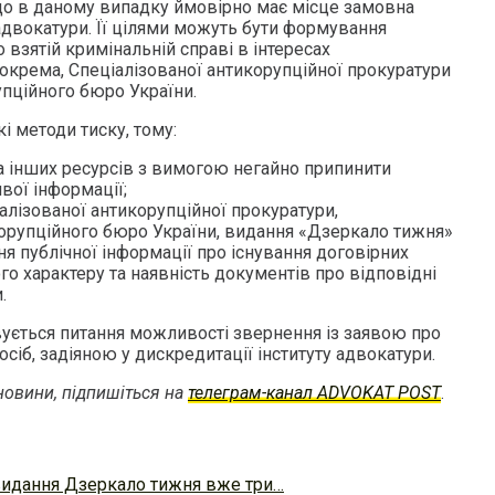
що в даному випадку ймовірно має місце замовна
 адвокатури. Її цілями можуть бути формування
 взятій кримінальній справі в інтересах
окрема, Спеціалізованої антикорупційної прокуратури
упційного бюро України.
і методи тиску, тому:
та інших ресурсів з вимогою негайно припинити
ої інформації;
алізованої антикорупційної прокуратури,
орупційного бюро України, видання «Дзеркало тижня»
ня публічної інформації про існування договірних
о характеру та наявність документів про відповідні
.
вується питання можливості звернення із заявою про
сіб, задіяною у дискредитації інституту адвокатури.
овини, підпишіться на
телеграм-канал ADVOKAT POST
.
видання Дзеркало тижня вже три…