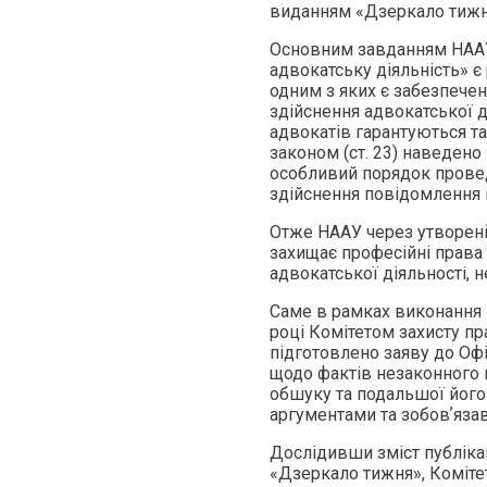
виданням «Дзеркало тижн
Основним завданням НААУ
адвокатську діяльність» є
одним з яких є забезпечен
здійснення адвокатської ді
адвокатів гарантуються т
законом (ст. 23) наведено 
особливий порядок провед
здійснення повідомлення 
Отже НААУ через утворені 
захищає професійні права 
адвокатської діяльності, 
Саме в рамках виконання 
році Комітетом захисту пр
підготовлено заяву до Оф
щодо фактів незаконного 
обшуку та подальшої його 
аргументами та зобовʼяза
Дослідивши зміст публікац
«Дзеркало тижня», Комітет