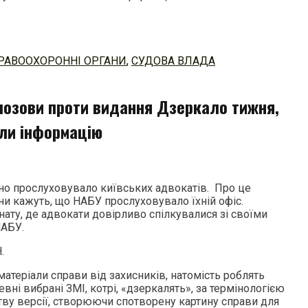
РАВООХОРОННІ ОРГАНИ
,
СУДОВА ВЛАДА
позови проти видання Дзеркало тижня,
али інформацію
но прослуховувало київських адвокатів. Про це
ни кажуть, що НАБУ прослуховувало їхній офіс.
ату, де адвокати довірливо спілкувалися зі своїми
НАБУ.
.
атеріали справи від захисників, натомість роблять
евні вибрані ЗМІ, котрі, «дзеркалять», за термінологією
ству версії, створюючи спотворену картину справи для