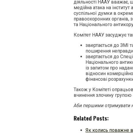
діяльності НААУ вважає, 
медійна атака на інститут
суспільної думки в окремо
правоохоронних органів, з
та Національного антикор
Комітет НААУ засуджує так
звертається до ЗМІ 
поширення неправдив
звертається до Спеці
Національного антик
із запитом про надан
відносин комерційног
фінансові розрахунки
Також у Комітеті опрацьо
вчинення злочину групою о
Аби першими отримувати н
Related Posts:
Як колись поважне 