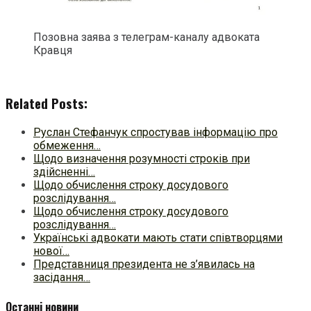
Позовна заява з телеграм-каналу адвоката
Кравця
Related Posts:
Руслан Стефанчук спростував інформацію про
обмеження…
Щодо визначення розумності строків при
здійсненні…
Щодо обчислення строку досудового
розслідування…
Щодо обчислення строку досудового
розслідування…
Українські адвокати мають стати співтворцями
нової…
Представниця президента не з’явилась на
засідання…
Останні новини