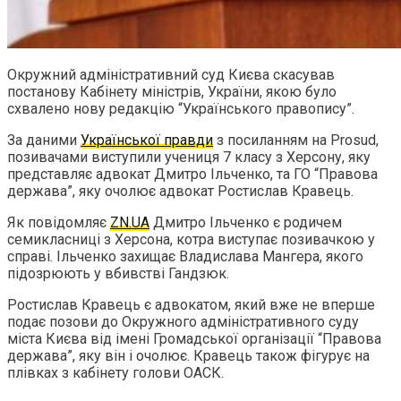
Окружний адміністративний суд Києва скасував
постанову Кабінету міністрів, України, якою було
схвалено нову редакцію “Українського правопису”.
За даними
Української правди
з посиланням на Prosud,
позивачами виступили учениця 7 класу з Херсону, яку
представляє адвокат Дмитро Ільченко, та ГО “Правова
держава”, яку очолює адвокат Ростислав Кравець.
Як повідомляє
ZN.UA
Дмитро Ільченко є родичем
семикласниці з Херсона, котра виступає позивачкою у
справі. Ільченко захищає Владислава Мангера, якого
підозрюють у вбивстві Гандзюк.
Ростислав Кравець є адвокатом, який вже не вперше
подає позови до Окружного адміністративного суду
міста Києва від імені Громадської організації “Правова
держава”, яку він і очолює. Кравець також фігурує на
плівках з кабінету голови ОАСК.