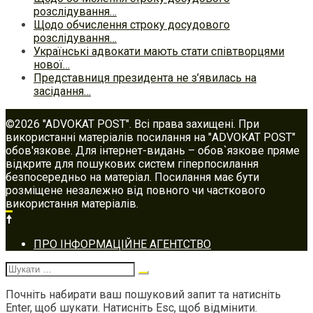
розслідування…
Щодо обчислення строку досудового
розслідування…
Українські адвокати мають стати співтворцями
нової…
Представниця президента не з’явилась на
засідання…
©2026 "ADVOKAT POST". Всі права захищені. При
використанні матеріалів посилання на "ADVOKAT POST"
обов'язкове. Для інтернет-видань – обов`язкове пряме
відкрите для пошукових систем гіперпосилання
безпосередньо на матеріал. Посилання має бути
розміщене незалежно від повного чи часткового
використання матеріалів.
Footer
ПРО ІНФОРМАЦІЙНЕ АГЕНТСТВО
navigation
Шукати:
Почніть набирати ваш пошуковий запит та натисніть
Enter, щоб шукати. Натисніть Esc, щоб відмінити.