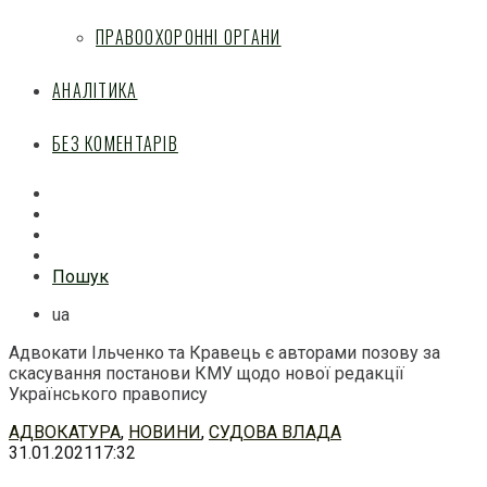
ПРАВООХОРОННІ ОРГАНИ
АНАЛІТИКА
БЕЗ КОМЕНТАРІВ
Facebook
Mail
Telegram
Feed
Пошук
ua
Адвокати Ільченко та Кравець є авторами позову за
скасування постанови КМУ щодо нової редакції
Українського правопису
Перейти
АДВОКАТУРА
,
НОВИНИ
,
СУДОВА ВЛАДА
до
31.01.2021
17:32
змісту