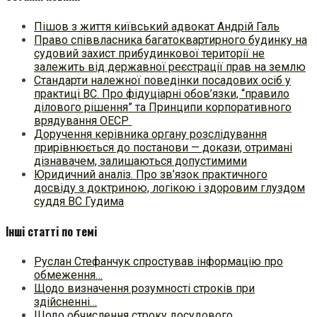
Пішов з життя київський адвокат Андрій Галь
Право співвласника багатоквартирного будинку на
судовий захист прибудинкової території не
залежить від державної реєстрації прав на землю
Стандарти належної поведінки посадових осіб у
практиці ВC. Про фідуціарні обов’язки, “правило
ділового рішення” та Принципи корпоративного
врядування ОЕСР
Доручення керівника органу розслідування
прирівнюється до постанови — докази, отримані
дізнавачем, залишаються допустимими
Юридичний аналіз. Про зв’язок практичного
досвіду з доктриною, логікою і здоровим глуздом
суддя ВС Гудима
Інші статті по темі
Руслан Стефанчук спростував інформацію про
обмеження…
Щодо визначення розумності строків при
здійсненні…
Щодо обчислення строку досудового