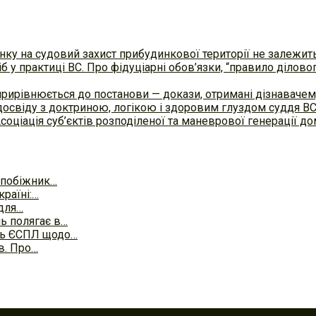
ку на судовий захист прибудинкової території не залежит
б у практиці ВC. Про фідуціарні обов’язки, “правило ділов
прирівнюється до постанови — докази, отримані дізнавач
досвіду з доктриною, логікою і здоровим глуздом суддя В
Асоціація суб’єктів розподіленої та маневрової генерації 
запобіжник…
раїні:…
для…
ь полягає в…
нь ЄСПЛ щодо…
в. Про…