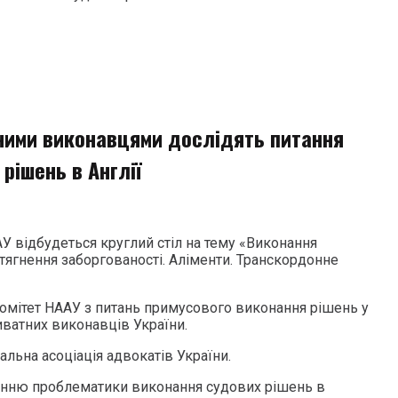
ними виконавцями дослідять питання
рішень в Англії
У відбудеться круглий стіл на тему «Виконання
Стягнення заборгованості. Аліменти. Транскордонне
Комітет НААУ з питань примусового виконання рішень у
иватних виконавців України.
альна асоціація адвокатів України.
енню проблематики виконання судових рішень в