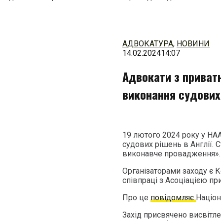
Перейти
до
змісту
АДВОКАТУРА
,
НОВИНИ
14.02.2024
14:07
Адвокати з приват
виконання судових 
19 лютого 2024 року у НАА
судових рішень в Англії. 
виконавче провадження».
Організаторами заходу є 
співпраці з Асоціацією пр
Про це
повідомляє
Націон
Захід присвячено висвітл