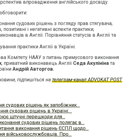
ерспектив впровадження англійського досвіду.
 обговорити:
нання судових рішень з погляду прав стягувача;
, позитивні і негативні аспекти практики;
иконавців в Англії. Порівняння статусів в Англії та
ування практики Англії в Україні.
ва Комітету НААУ з питань примусового виконання
х
, приватний виконавець Англії
Седа Акулініна
та
раїни
Андрій Авторгов.
овини, підпишіться на
телеграм-канал ADVOKAT POST
.
ння судових рішень як запобіжник…
ння судових рішень в Україні:…
орює штучні перешкоди для…
конання судових рішень полягає в…
итання виконання рішень ЄСПЛ щодо…
ня військовослужбовців. Про…