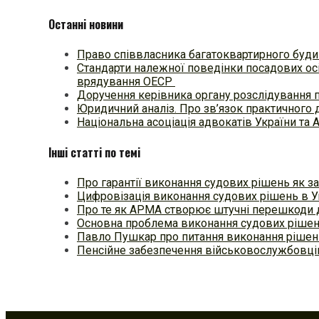
Останні новини
Право співвласника багатоквартирного будин
Стандарти належної поведінки посадових осі
врядування ОЕСР
Доручення керівника органу розслідування 
Юридичний аналіз. Про зв’язок практичного 
Національна асоціація адвокатів України та 
Інші статті по темі
Про гарантії виконання судових рішень як 
Цифровізація виконання судових рішень в Ук
Про те як АРМА створює штучні перешкоди 
Основна проблема виконання судових рішен
Павло Пушкар про питання виконання ріше
Пенсійне забезпечення військовослужбовці