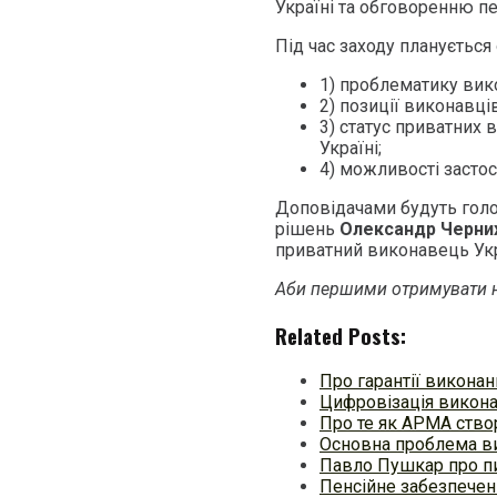
Україні та обговоренню п
Під час заходу планується
1) проблематику вико
2) позиції виконавців
3) статус приватних в
Україні;
4) можливості застос
Доповідачами будуть голо
рішень
Олександр Черни
приватний виконавець Ук
Аби першими отримувати н
Related Posts:
Про гарантії викона
Цифровізація викона
Про те як АРМА ств
Основна проблема ви
Павло Пушкар про п
Пенсійне забезпечен