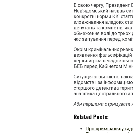
В свою чергу, Президент В
Нев’ядомський назвав сит
конкретні норми КК: статт
зловживання владою; стат
депутатів та комітетів, я
обмеження волі до трьох 
час звітування перед комі
Окрім кримінальних ризик
виявлення фальсифікацій 
керівництва незадовільно
БЕБ перед Кабінетом Мініс
Ситуація зі звітністю нак
відомстві: за інформаціє
старшого детектива терито
аналітика центрального ап
Аби першими отримувати н
Related Posts:
Про кримінальну від