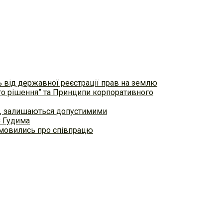
ь від державної реєстрації прав на землю
ого рішення” та Принципи корпоративного
ем, залишаються допустимими
С Гудима
домовились про співпрацю