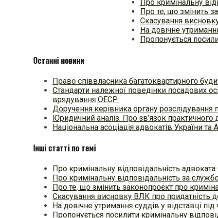
Про кримінальну від
Про те, що змінить 
Скасування висновку
На довічне утримання
Пропонується посили
Останні новини
Право співвласника багатоквартирного будин
Стандарти належної поведінки посадових осі
врядування ОЕСР
Доручення керівника органу розслідування 
Юридичний аналіз. Про зв’язок практичного 
Національна асоціація адвокатів України та 
Інші статті по темі
Про кримінальну відповідальність адвоката 
Про кримінальну відповідальність за служб
Про те, що змінить законопроєкт про кримін
Скасування висновку ВЛК про придатність 
На довічне утримання суддів у відставці під
Пропонується посилити кримінальну відпові