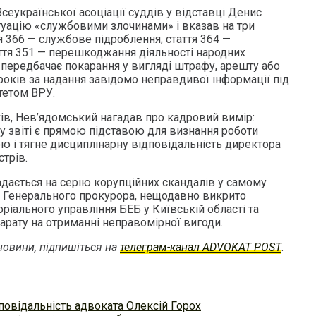
сеукраїнської асоціації суддів у відставці Денис
уацію «службовими злочинами» і вказав на три
я 366 — службове підроблення; стаття 364 —
тя 351 — перешкоджання діяльності народних
ка передбачає покарання у вигляді штрафу, арешту або
років за надання завідомо неправдивої інформації під
тетом ВРУ.
ів, Нев’ядомський нагадав про кадровий вимір:
у звіті є прямою підставою для визнання роботи
ю і тягне дисциплінарну відповідальність директора
трів.
ладається на серію корупційних скандалів у самому
ю Генерального прокурора, нещодавно викрито
ріального управління БЕБ у Київській області та
арату на отриманні неправомірної вигоди.
овини, підпишіться на
телеграм-канал ADVOKAT POST
.
повідальність адвоката Олексій Горох