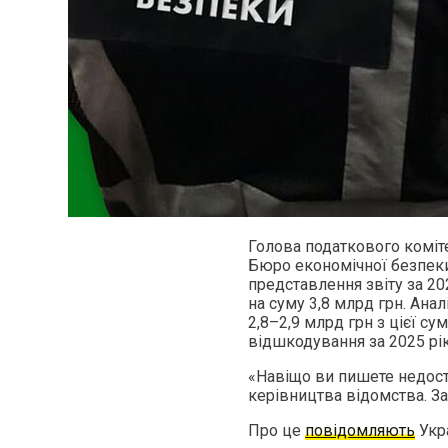
Голова податкового коміт
Бюро економічної безпеки 
представлення звіту за 2
на суму 3,8 млрд грн. Ана
2,8–2,9 млрд грн з цієї с
відшкодування за 2025 рік
«Навіщо ви пишете недосто
керівництва відомства. За
Про це
повідомляють
Укра