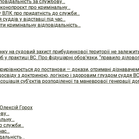
повідальність за службову…
законопроєкт про кримінальну…
 ВЛК про придатність до служби…
 суддів у відставці під час…
ти кримінальну відповідальність…
ку на судовий захист прибудинкової території не залежит
б у практиці ВC. Про фідуціарні обов’язки, “правило ділов
прирівнюється до постанови — докази, отримані дізнавач
досвіду з доктриною, логікою і здоровим глуздом суддя В
Асоціація суб’єктів розподіленої та маневрової генерації 
Олексій Горох
ову…
альну…
до служби…
 час…
дальність…