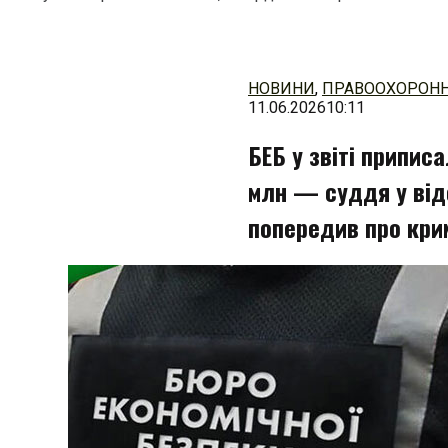
Перейти
до
змісту
НОВИНИ
,
ПРАВООХОРОНН
11.06.2026
10:11
БЕБ у звіті припис
млн — суддя у відст
попередив про кри