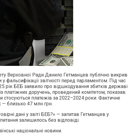
ету Верховної Ради Данило Гетманцев публічно викрив
у фальсифікації звітності перед парламентом. Під час
025 рік БЕБ заявило про відшкодування збитків державі
ліз платіжних доручень, проведений комітетом, показав:
уми стосуються платежів за 2022–2024 роки. Фактичне
 — близько 47 млн грн.
вірні дані у звіті БЕБ?» — запитав Гетманцев у
питання залишилось без відповіді.
їнські національні новини.