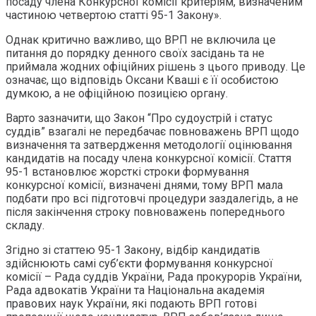
посаду члена Конкурсної комісії критеріям, визначеним
частиною четвертою статті 95-1 Закону».
Однак критично важливо, що ВРП не включила це
питання до порядку денного своїх засідань та не
приймала жодних офіційних рішень з цього приводу. Це
означає, що відповідь Оксани Кваші є її особистою
думкою, а не офіційною позицією органу.
Варто зазначити, що Закон “Про судоустрій і статус
суддів” взагалі не передбачає повноважень ВРП щодо
визначення та затвердження методології оцінювання
кандидатів на посаду члена конкурсної комісії. Стаття
95-1 встановлює жорсткі строки формування
конкурсної комісії, визначені днями, тому ВРП мала
подбати про всі підготовчі процедури заздалегідь, а не
після закінчення строку повноважень попереднього
складу.
Згідно зі статтею 95-1 Закону, відбір кандидатів
здійснюють самі суб’єкти формування конкурсної
комісії – Рада суддів України, Рада прокурорів України,
Рада адвокатів України та Національна академія
правових наук України, які подають ВРП готові