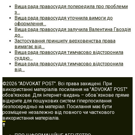
Вища рада правосуддя попередила про проблеми
з…
Вища рада правосуддя уточнила вимоги до
оформлення…
Вища рада правосуддя залучила Валентина Гвоздія
до…
Застосування принципу верховенства права
вимагає від…
Вища рада правосуддя тимчасово відсторонила
суддю…
Вища рада правосуддя тимчасово відсторонила
від…
©2026 "ADVOKAT POST". Всі права захищені. При
використанні матеріалів посилання на "ADVOKAT POST"
обов'язкове. Для інтернет-видань – обов`язкове пряме
відкрите для пошукових систем гіперпосилання
безпосередньо на матеріал. Посилання має бути
розміщене незалежно від повного чи часткового
використання матеріалів.
Footer