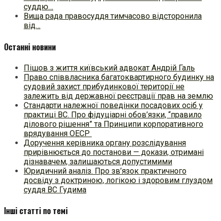
суддю…
Вища рада правосуддя тимчасово відсторонила
від…
Останні новини
Пішов з життя київський адвокат Андрій Галь
Право співвласника багатоквартирного будинку на
судовий захист прибудинкової території не
залежить від державної реєстрації прав на землю
Стандарти належної поведінки посадових осіб у
практиці ВC. Про фідуціарні обов’язки, “правило
ділового рішення” та Принципи корпоративного
врядування ОЕСР
Доручення керівника органу розслідування
прирівнюється до постанови — докази, отримані
дізнавачем, залишаються допустимими
Юридичний аналіз. Про зв’язок практичного
досвіду з доктриною, логікою і здоровим глуздом
суддя ВС Гудима
Інші статті по темі