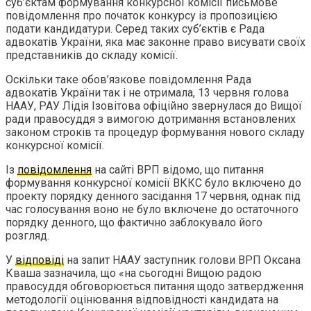
суб’єктам формування конкурсної комісії письмове
повідомлення про початок конкурсу із пропозицією
подати кандидатури. Серед таких суб’єктів є Рада
адвокатів України, яка має законне право висувати своїх
представників до складу комісії.
Оскільки таке обов’язкове повідомлення Рада
адвокатів України так і не отримала, 13 червня голова
НААУ, РАУ Лідія Ізовітова офіційно звернулася до Вищої
ради правосуддя з вимогою дотримання встановлених
законом строків та процедур формування нового складу
конкурсної комісії.
Із
повідомлення
на сайті ВРП відомо, що питання
формування конкурсної комісії ВККС було включено до
проекту порядку денного засідання 17 червня, однак під
час голосування воно не було включене до остаточного
порядку денного, що фактично заблокувало його
розгляд.
У
відповіді
на запит НААУ заступник голови ВРП Оксана
Кваша зазначила, що «на сьогодні Вищою радою
правосуддя обговорюється питання щодо затвердження
методології оцінювання відповідності кандидата на