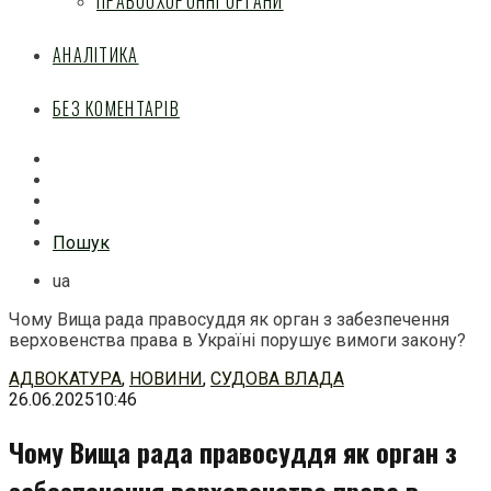
ПРАВООХОРОННІ ОРГАНИ
АНАЛІТИКА
БЕЗ КОМЕНТАРІВ
Facebook
Mail
Telegram
Feed
Пошук
ua
Чому Вища рада правосуддя як орган з забезпечення
верховенства права в Україні порушує вимоги закону?
Перейти
АДВОКАТУРА
,
НОВИНИ
,
СУДОВА ВЛАДА
до
26.06.2025
10:46
змісту
Чому Вища рада правосуддя як орган з
забезпечення верховенства права в