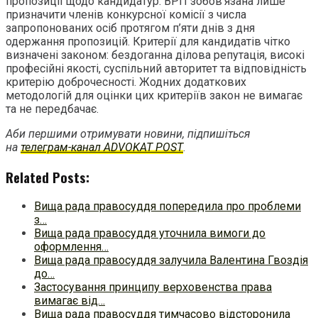
пропозиції щодо кандидатур. ВРП зобов’язана лише
призначити членів конкурсної комісії з числа
запропонованих осіб протягом п’яти днів з дня
одержання пропозицій. Критерії для кандидатів чітко
визначені законом: бездоганна ділова репутація, високі
професійні якості, суспільний авторитет та відповідність
критерію доброчесності. Жодних додаткових
методологій для оцінки цих критеріїв закон не вимагає
та не передбачає.
Аби першими отримувати новини, підпишіться
на
телеграм-канал ADVOKAT POST
.
Related Posts:
Вища рада правосуддя попередила про проблеми
з…
Вища рада правосуддя уточнила вимоги до
оформлення…
Вища рада правосуддя залучила Валентина Гвоздія
до…
Застосування принципу верховенства права
вимагає від…
Вища рада правосуддя тимчасово відсторонила