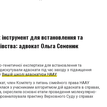
 інструмент для встановлення та
івства: адвокат Ольга Семенюк
-генетичної експертизи для встановлення та
дискутували адвокати під час заходу з підвищення
 у
Вищій школі адвокатури НААУ
.
ат, член Комітету з питань сімейного права НААУ
илася з учасниками алгоритмом дій адвоката в справах,
а, окреслила основні етапи проведення молекулярно-
проаналізувала практику Верховного Суду у справах