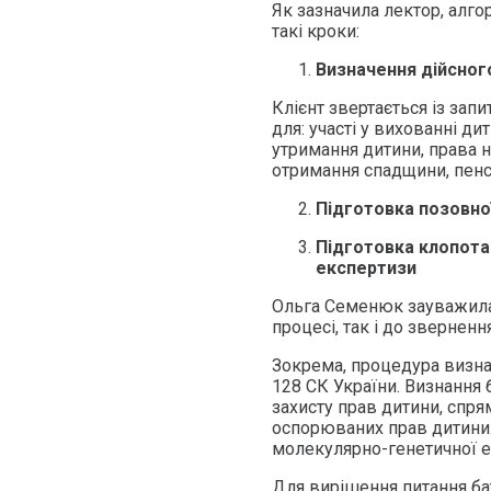
Як зазначила лектор, алго
такі кроки:
Визначення дійсного
Клієнт звертається із зап
для: участі у вихованні ди
утримання дитини, права 
отримання спадщини, пенсі
Підготовка позовно
Підготовка клопота
експертизи
Ольга Семенюк зауважила
процесі, так і до зверненн
Зокрема, процедура визна
128 СК України. Визнання 
захисту прав дитини, спр
оспорюваних прав дитини
молекулярно-генетичної е
Для вирішення питання ба