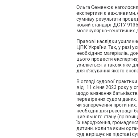
Ольга Семенюк наголосила
експертизи є важливими, о
сумніву результати провед
новий стандарт ДСТУ 9135:
молекулярно-генетичних 
Правові наслідки ухиленн
ЦПК України. Так, у разі 
необхідних матеріалів, док
цього провести експертизу
ухиляється, а також яке д
для з’ясування якого експ
В огляді судової практики
від 11 січня 2023 року у 
щодо визнання батьківства
перевірених судом даних,
чи заперечення проти них, 
необхідні для реєстрації б
цивільного стану (прізвище,
їх народження, громадянс
дитини, коли та яким орг
суд вирішує на підставі су