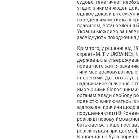
судово-генетичної, необх
згідно з якими жоден дока
оцінює докази в їх сукупно
наведенням мотивів їх пр
правилом, встановлення ба
України можливо за наявно
засвідчують походження д
Крім того, у рішенні від 
справі «M. T. v. UKRAINE»,
держави, а в стверджуван
приватного життя заявника
типу має враховуватись 
інтересами. До того ж усі
надзвичайне значення. Сто
ймовірними біологічними 
органам влади свободу роз
повністю виключатись із 
відповідні причини щодо 
порушення статті 8 Конвен
розгляді позову ймовірног
батьківства, лише послав
розглянувши при цьому фак
Конвенції не була порушен