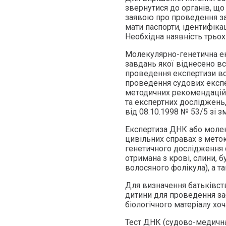
звернутися до органів, щ
заявою про проведення за
мати паспорти, ідентифіка
Необхідна наявність трьох 
Молекулярно-генетична екс
завдань якої віднесено вс
проведення експертизи вс
проведення судових експе
методичних рекомендацій 
та експертних досліджень
від 08.10.1998 № 53/5 зі з
Експертиза ДНК або молек
цивільних справах з мето
генетичного дослідження 
отримана з крові, слини, б
волосяного фолікула), а т
Для визначення батьківств
дитини для проведення заб
біологічного матеріалу хо
Тест ДНК (судово-медична