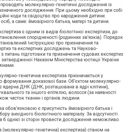
о проводять молекулярно-генетичні дослідження із
значеного дослідження. При цьому необхідно при собі
ційні коди та свідоцтво про народження дитини.
осіб, а саме: ймовірного батька, матері та дитини.
пертиза є одним із видів біологічної експертизи, до
тановлення спорідненості (родинних зв’язків). Порядок
тановлений Інструкцією про призначення та
ртиз та експертних досліджень та Науково-
з питань підготовки та призначення судових експертиз
, затвердженої Наказом Міністерства юстиції України
мінами.
улярно-генетична експертиза призначається у
ю формування доказової бази. Об’єктом молекулярно-
є ядерна ДНК (ДНК, розташована в ядрі клітини),
уквального та іншого епітелію, волосся (за наявності
акож часток тканин і органів людини.
а обов’язковою є присутність ймовірного батька і
ору вихідного біологічного матеріалу. За відсутності
ча б однієї зі сторін провести дослідження неможливо.
 (молекулярно-генетична) експертиза) станом на