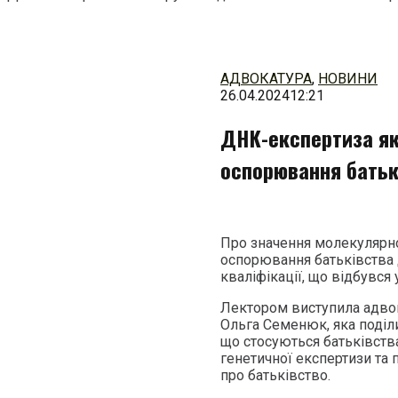
Перейти
до
змісту
АДВОКАТУРА
,
НОВИНИ
26.04.2024
12:21
ДНК-експертиза як
оспорювання батьк
Про значення молекулярно
оспорювання батьківства 
кваліфікації, що відбувся
Лектором виступила адвок
Ольга Семенюк, яка поділ
що стосуються батьківств
генетичної експертизи та 
про батьківство.