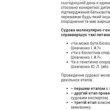
сьогоднішній день є єдин
стосовно конкретної дитин
підтвердження батьківства
переважає будь-який інш
споріднення та має виріша
Судова молекулярно-гене
справ
вирішує такі питанн
«Чи може бути біолог
Шевченко І. А.?»
«Чи є біологічна спор
Шевченко І. А.?».
Чи є генетично спорі
Шевченко Ю. Л. (або 
Проведення судової молек
декількох етапів:
– першим етапом
є 
– другий етап пров
судовим експертом;
– третій етап
власне
замовнику.