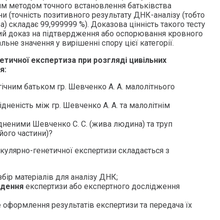
им методом точного встановлення батьківства
и (точність позитивного результату ДНК-аналізу (тобто
) складає 99,999999 %). Доказова цінність такого тесту
ий доказ на підтвердження або оспорювання кровного
льне значення у вирішенні спору цієї категорії.
тичної експертиза при розгляді цивільних
я:
ічним батьком гр. Шевченко А. А. малолітнього
ідненість між гр. Шевченко А. А. та малолітнім
дненими Шевченко С. С. (жива людина) та труп
його частини)?
улярно-генетичної експертизи складається з
збір матеріалів для аналізу ДНК;
едення
експертизи або експертного дослідження
 оформлення результатів експертизи та передача їх