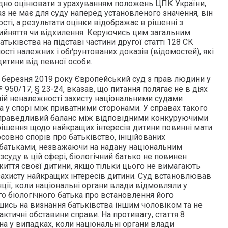
ідно оцінювати з урахуванням положень ЦПК України,
з не має для суду наперед установленого значення, він
сті, а результати оцінки відображає в рішенні з
ийняття чи відхилення. Керуючись цим загальним
тьківства на підставі частини другої статті 128 СК
сті належних і обґрунтованих доказів (відомостей), які
итини від певної особи.
19 березня 2019 року Європейський суд з прав людини у
 № 950/17, § 23-24, вказав, що питання полягає не в діях
ій неналежності захисту національними судами
 у спорі між приватними сторонами. У справах такого
справедливий баланс між відповідними конкуруючими
 рішення щодо найкращих інтересів дитини повинні мати
совно спорів про батьківство, ініційованих
батьками, незважаючи на надану національним
суду в цій сфері, біологічний батько не повинен
життя своєї дитини, якщо тільки цього не вимагають
захисту найкращих інтересів дитини. Суд встановлював
ції, коли національні органи влади відмовляли у
о біологічного батька про встановлення його
шись на визнання батьківства іншим чоловіком та не
тичні обставини справи. На противагу, стаття 8
а у випадках, коли національні органи влади