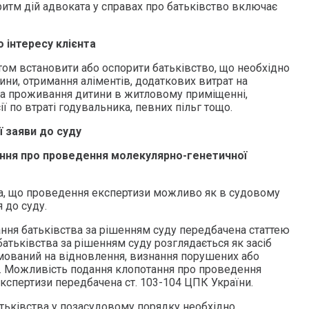
ритм дій адвоката у справах про батьківство включає
 інтересу клієнта
итом встановити або оспорити батьківство, що необхідно
тини, отримання аліментів, додаткових витрат на
на проживання дитини в житловому приміщенні,
ї по втраті годувальника, певних пільг тощо.
ї заяви до суду
ння про проведення молекулярно-генетичної
, що проведення експертизи можливо як в судовому
я до суду.
ння батьківства за рішенням суду передбачена статтею
батьківства за рішенням суду розглядається як засіб
ямований на відновлення, визнання порушених або
. Можливість подання клопотання про проведення
кспертизи передбачена ст. 103-104 ЦПК України.
тьківства у позасудовому порядку необхідно