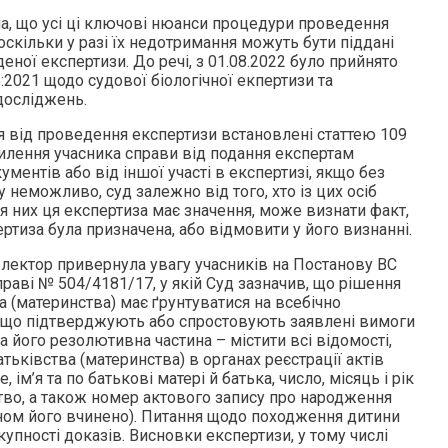
, що усі ці ключові нюанси процедури проведення
скільки у разі їх недотримання можуть бути піддані
еної експертизи. До речі, з 01.08.2022 було прийнято
2021 щодо судової біологічної екпертизи та
досліджень.
я від проведення експертизи встановлені статтею 109
ухилення учасника справи від подання експертам
ументів або від іншої участі в експертизі, якщо без
 неможливо, суд залежно від того, хто із цих осіб
ля них ця експертиза має значення, може визнати факт,
ертиза була призначена, або відмовити у його визнанні.
 лектор привернула увагу учасників на Постанову ВС
справі № 504/4181/17, у якій Суд зазначив, що рішення
 (материнства) має ґрунтуватися на всебічно
 що підтверджують або спростовують заявлені вимоги
а його резолютивна частина – містити всі відомості,
атьківства (материнства) в органах реєстрації актів
 ім’я та по батькові матері й батька, число, місяць і рік
тво, а також номер актового запису про народження
аном його вчинено). Питання щодо походження дитини
купності доказів. Висновки експертизи, у тому числі