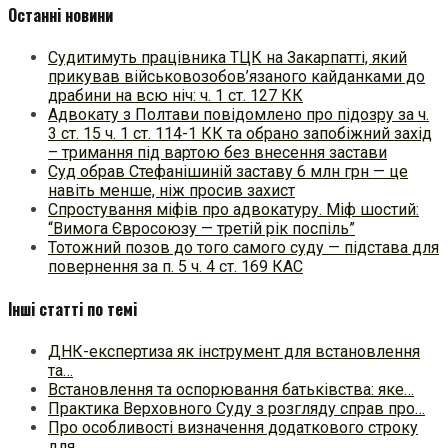
Останні новини
Судитимуть працівника ТЦК на Закарпатті, який
прикував військовозобов’язаного кайданками до
драбини на всю ніч: ч. 1 ст. 127 КК
Адвокату з Полтави повідомлено про підозру за ч.
3 ст. 15 ч. 1 ст. 114-1 КК та обрано запобіжний захід
– тримання під вартою без внесення застави
Суд обрав Стефанішиній заставу 6 млн грн — це
навіть менше, ніж просив захист
Спростування міфів про адвокатуру. Міф шостий:
“Вимога Євросоюзу — третій рік поспіль”
Тотожний позов до того самого суду — підстава для
повернення за п. 5 ч. 4 ст. 169 КАС
Інші статті по темі
ДНК-експертиза як інструмент для встановлення
та…
Встановлення та оспорювання батьківства: яке…
Практика Верховного Суду з розгляду справ про…
Про особливості визначення додаткового строку
для…