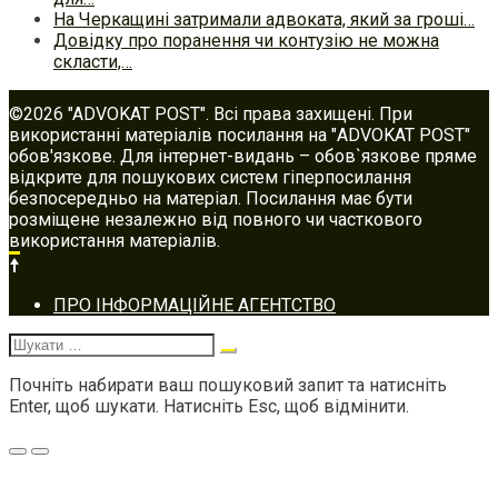
На Черкащині затримали адвоката, який за гроші…
Довідку про поранення чи контузію не можна
скласти,…
©2026 "ADVOKAT POST". Всі права захищені. При
використанні матеріалів посилання на "ADVOKAT POST"
обов'язкове. Для інтернет-видань – обов`язкове пряме
відкрите для пошукових систем гіперпосилання
безпосередньо на матеріал. Посилання має бути
розміщене незалежно від повного чи часткового
використання матеріалів.
Footer
ПРО ІНФОРМАЦІЙНЕ АГЕНТСТВО
navigation
Шукати:
Почніть набирати ваш пошуковий запит та натисніть
Enter, щоб шукати. Натисніть Esc, щоб відмінити.
Меню