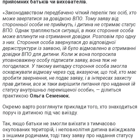
прийомних батьків чи вихователів.
«
Законодавством передбачено чіткий перелік тих осіб, хто
може звертатися за довідкою ВПО. Тому заяву від
сторонньої особи не приймуть, і дитина не отримає статус
ВПО. Однак трапляються ситуації, в яких стороння особа
може вплинути на отримання довідки. Розповім про одну
з них. Стороння особа звернулася до відповідної
держструктури із заявою, їй було відмовлено в отриманні
довідки ВПО для дитини. Коли ж вона попросила
уповноважену особу підписати заяву, вона теж не
погодилася. У такому випадку стороння особа змогла
оскаржувати відмову через суд, вказуючи, що той, хто має
зробити звернення, не подає заяву, і в інтересах захисту
прав дитини, все ж таки вирішити питання про надання їй
статусу внутрішньо переміщеної особи»,
—
ділиться
практикою
Ольга Семенюк.
Окремо варто розглянути приклади того, хто знаходиться
поруч із дитиною під час виїзду.
Так, якщо батьки не змогли виїхати з тимчасово
окупованих територій, і неповнолітня дитина виїжджала
з іншими родичами, тоді таку заяву про надання статусу