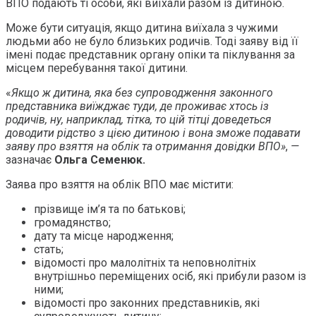
ВПО подають ті особи, які виїхали разом із дитиною.
Може бути ситуація, якщо дитина виїхала з чужими
людьми або не було близьких родичів. Тоді заяву від її
імені подає представник органу опіки та піклування за
місцем перебування такої дитини.
«
Якщо ж дитина, яка без супроводження законного
представника виїжджає туди, де проживає хтось із
родичів, ну, наприклад, тітка, то цій тітці доведеться
доводити рідство з цією дитиною і вона зможе подавати
заяву про взяття на облік та отримання довідки ВПО»
,
—
зазначає
Ольга Семенюк.
Заява про взяття на облік ВПО має містити:
прізвище ім’я та по батькові;
громадянство;
дату та місце народження;
стать;
відомості про малолітніх та неповнолітніх
внутрішньо переміщених осіб, які прибули разом із
ними;
відомості про законних представників, які