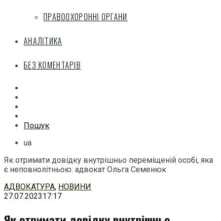
ПРАВООХОРОННІ ОРГАНИ
АНАЛІТИКА
БЕЗ КОМЕНТАРІВ
Facebook
Mail
Telegram
Feed
Пошук
ua
Як отримати довідку внутрішньо переміщеній особі, яка
є неповнолітньою: адвокат Ольга Семенюк
Перейти
АДВОКАТУРА
,
НОВИНИ
до
27.07.2023
17:17
змісту
Як отримати довідку внутрішньо