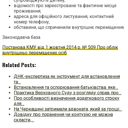
супроводжують дитину;
відомості про зареєстроване та фактичне місце
проживання;
адреса для офіційного листування, контактний
номер телефону;
обставини, що спричинили внутрішнє переміщення.
Законодавча база
Постанова КМУ від 1 жовтня 2014 р. № 509 Про облік
внутрішньо переміщених осіб
.
Related Posts:
ДНК-експертиза як інструмент для встановлення
та…
Встановлення та оспорювання батьківства: яке…
Практика Верховного Суду з розгляду справ про…
Про особливості визначення додаткового строку
для…
На Черкащині затримали адвоката, який за гроші…
Довідку про поранення чи контузію не можна
скласти,…