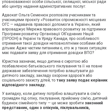
уповноваженої особи сільської, селищної, міської ради
або центру надання адміністративних послуг.
Адвокат Ольга Семенюк розповіла учасниками та
учасницями проєкту «Розвиток спроможності місцевих
ОГС
—
надавачів правової допомоги в Україні», який
впроваджує Мережа правового розвитку за підтримки
Програми розвитку Організації Обʼєднаних Націй
(ПРООН) в Україні та Уряду Канади, про особливості
отримання такої довідки неповнолітніми особами або
дітьми. Адже частим питанням є, хто ж у таких ситуаціях
має подавати заяву для отримання довідки ВПО?
Юристка зазначає, якщо дитина є сиротою або
позбавленою батьківського піклування та її на повне
державне забезпечення потрібно влаштувати до
дитячого закладу, закладу охорони здоров’я або
соціального захисту дітей, то
таку заяву подає керівник
відповідного закладу.
У випадку, коли дитину потрібно влаштувати в сім’ю
громадян під опіку, піклування, прийомну сім’ю, дитячий
будинок сімейного типу
—
це може зробити
законний
представник, один з опікунів, піклувальників,