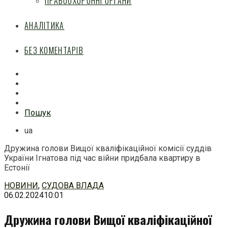
ПРАВООХОРОННІ ОРГАНИ
АНАЛІТИКА
БЕЗ КОМЕНТАРІВ
Facebook
Mail
Telegram
Feed
Пошук
ua
Дружина голови Вищої кваліфікаційної комісії суддів
України Ігнатова під час війни придбала квартиру в
Естонії
Перейти
НОВИНИ
,
СУДОВА ВЛАДА
до
06.02.2024
10:01
змісту
Дружина голови Вищої кваліфікаційної