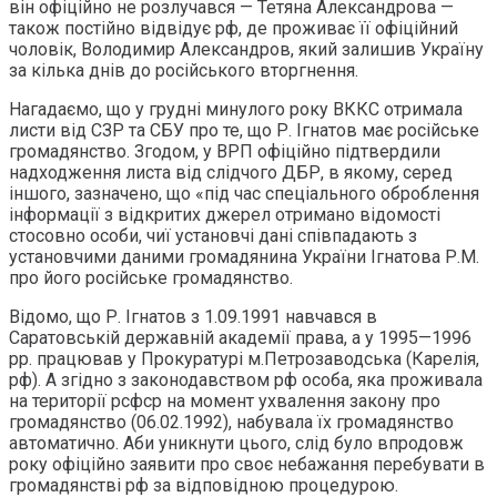
він офіційно не розлучався — Тетяна Александрова —
також постійно відвідує рф, де проживає її офіційний
чоловік, Володимир Александров, який залишив Україну
за кілька днів до російського вторгнення.
Нагадаємо, що у грудні минулого року ВККС отримала
листи від СЗР та СБУ про те, що Р. Ігнатов має російське
громадянство. Згодом, у ВРП офіційно підтвердили
надходження листа від слідчого ДБР, в якому, серед
іншого, зазначено, що «під час спеціального оброблення
інформації з відкритих джерел отримано відомості
стосовно особи, чиї установчі дані співпадають з
установчими даними громадянина України Ігнатова Р.М.
про його російське громадянство.
Відомо, що Р. Ігнатов з 1.09.1991 навчався в
Саратовській державній академії права, а у 1995—1996
рр. працював у Прокуратурі м.Петрозаводська (Карелія,
рф). А згідно з законодавством рф особа, яка проживала
на території рсфср на момент ухвалення закону про
громадянство (06.02.1992), набувала їх громадянство
автоматично. Аби уникнути цього, слід було впродовж
року офіційно заявити про своє небажання перебувати в
громадянстві рф за відповідною процедурою.