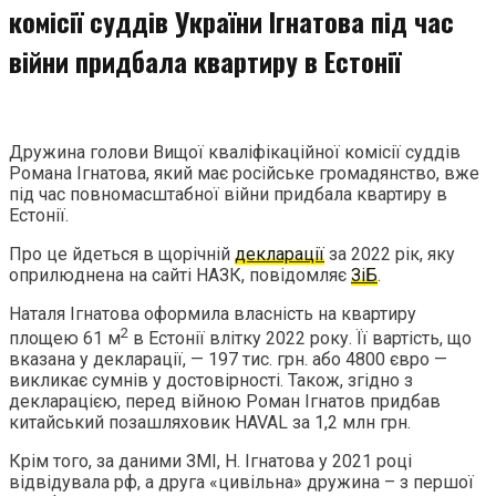
комісії суддів України Ігнатова під час
війни придбала квартиру в Естонії
Дружина голови Вищої кваліфікаційної комісії суддів
Романа Ігнатова, який має російське громадянство, вже
під час повномасштабної війни придбала квартиру в
Естонії.
Про це йдеться в щорічній
декларації
за 2022 рік, яку
оприлюднена на сайті НАЗК, повідомляє
ЗіБ
.
Наталя Ігнатова оформила власність на квартиру
2
площею 61 м
в Естонії влітку 2022 року. Її вартість, що
вказана у декларації, — 197 тис. грн. або 4800 євро —
викликає сумнів у достовірності. Також, згідно з
декларацією, перед війною Роман Ігнатов придбав
китайський позашляховик HAVAL за 1,2 млн грн.
Крім того, за даними ЗМІ, Н. Ігнатова у 2021 році
відвідувала рф, а друга «цивільна» дружина – з першої