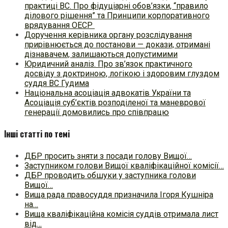
практиці ВC. Про фідуціарні обов’язки, “правило
ділового рішення” та Принципи корпоративного
врядування ОЕСР
Доручення керівника органу розслідування
прирівнюється до постанови — докази, отримані
дізнавачем, залишаються допустимими
Юридичний аналіз. Про зв’язок практичного
досвіду з доктриною, логікою і здоровим глуздом
суддя ВС Гудима
Національна асоціація адвокатів України та
Асоціація суб’єктів розподіленої та маневрової
генерації домовились про співпрацю
Інші статті по темі
ДБР просить зняти з посади голову Вищої…
Заступником голови Вищої кваліфікаційної комісії…
ДБР проводить обшуки у заступника голови
Вищої…
Вища рада правосуддя призначила Ігоря Кушніра
на…
Вища кваліфікаційна комісія суддів отримала лист
від…