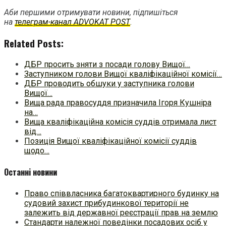
Аби першими отримувати новини, підпишіться
на
телеграм-канал ADVOKAT POST
.
Related Posts:
ДБР просить зняти з посади голову Вищої…
Заступником голови Вищої кваліфікаційної комісії…
ДБР проводить обшуки у заступника голови
Вищої…
Вища рада правосуддя призначила Ігоря Кушніра
на…
Вища кваліфікаційна комісія суддів отримала лист
від…
Позиція Вищої кваліфікаційної комісії суддів
щодо…
Останні новини
Право співвласника багатоквартирного будинку на
судовий захист прибудинкової території не
залежить від державної реєстрації прав на землю
Стандарти належної поведінки посадових осіб у