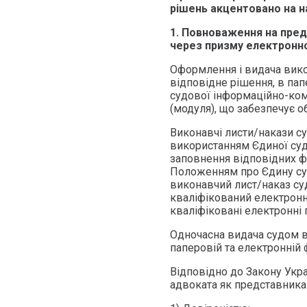
рішень акцентовано на н
1.
Повноваження на пред
через призму електронн
Оформлення і видача вик
відповідне рішення, в па
судової інформаційно-кому
(модуля), що забезпечує 
Виконавчі листи/накази с
використанням Єдиної суд
заповнення відповідних 
Положенням про Єдину суд
виконавчий лист/наказ су
кваліфікований електронни
кваліфіковані електронні п
Одночасна видача судом ви
паперовій та електронній 
Відповідно до Закону Ук
адвоката як представника