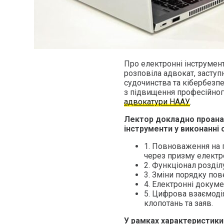
Про електронні інструмент
розповіла адвокат, засту
судочинства та кібербезпе
з підвищення професійного
адвокатури НААУ
.
Лектор докладно проанал
інструменти у виконанні 
1. Повноваження на 
через призму електр
2. Функціонал розділ
3. Зміни порядку по
4. Електронні докум
5. Цифрова взаємоді
клопотань та заяв.
У рамках характеристики