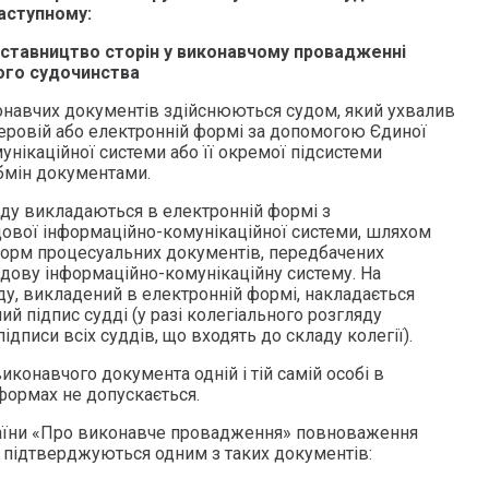
аступному:
ставництво сторін у виконавчому провадженні
ого судочинства
онавчих документів здійснюються судом, який ухвалив
перовій або електронній формі за допомогою Єдиної
нікаційної системи або її окремої підсистеми
обмін документами.
уду викладаються в електронній формі з
ової інформаційно-комунікаційної системи, шляхом
форм процесуальних документів, передбачених
ову інформаційно-комунікаційну систему. На
ду, викладений в електронній формі, накладається
й підпис судді (у разі колегіального розгляду
ідписи всіх суддів, що входять до складу колегії).
конавчого документа одній і тій самій особі в
формах не допускається.
раїни «Про виконавче провадження» повноваження
 підтверджуються одним з таких документів: