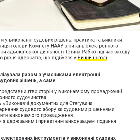
и у виконанні судових рішень: практика та виклики
пниця голови Комітету НААУ з питань електронного
ки адвокатської діяльності Тетяна Рабко під час заходу
 рівня адвокатів, що відбувся у
Вищій школі
ізувала разом з учасниками електронні
судових рішень, а саме
представництво сторін у виконавчому провадженні
онного судочинства.
у «Виконавчі документи» для Стягувача.
вернення судового збору за судовими рішеннями.
енти виконавчого провадження.
я з державним і приватним виконавцем: подання
 електронних інструментів у виконанні судових