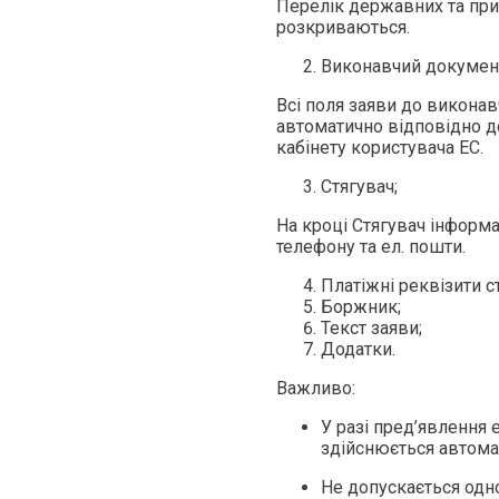
Перелік державних та при
розкриваються.
Виконавчий докумен
Всі поля заяви до викона
автоматично відповідно до
кабінету користувача ЕС.
Стягувач;
На кроці Стягувач інформа
телефону та ел. пошти.
Платіжні реквізити с
Боржник;
Текст заяви;
Додатки.
Важливо:
У разі пред’явлення
здійснюється автома
Не допускається одн