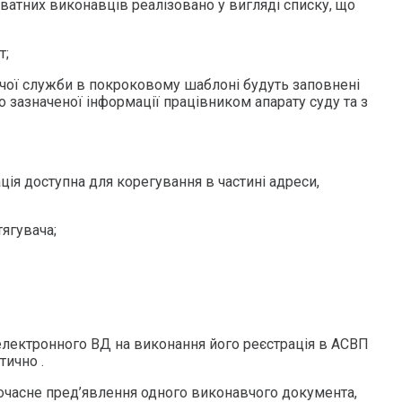
ватних виконавців реалізовано у вигляді списку, що
т;
вчої служби в покроковому шаблоні будуть заповнені
 зазначеної інформації працівником апарату суду та з
ція доступна для корегування в частині адреси,
тягувача;
 електронного ВД на виконання його реєстрація в АСВП
тично .
очасне пред’явлення одного виконавчого документа,