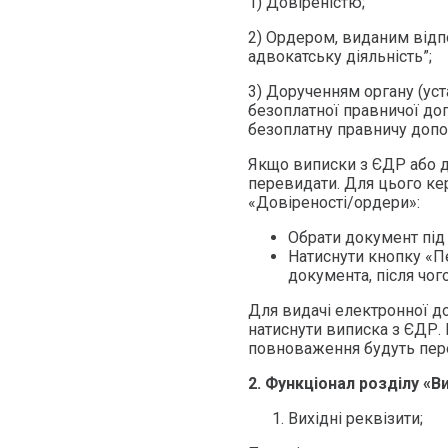
1) Довіреністю;
2) Ордером, виданим від
адвокатську діяльність”;
3) Дорученням органу (ус
безоплатної правничої до
безоплатну правничу допо
Якщо виписки з ЄДР або до
перевидати. Для цього кер
«Довіреності/ордери»:
Обрати документ під
Натиснути кнопку «П
документа, після чог
Для видачі електронної до
натиснути виписка з ЄДР. 
повноваження будуть перед
2.
Функціонал розділу «В
Вихідні реквізити;