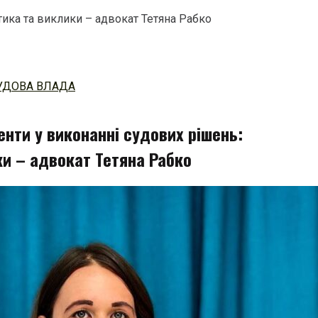
тика та виклики – адвокат Тетяна Рабко
УДОВА ВЛАДА
енти у виконанні судових рішень:
ки – адвокат Тетяна Рабко