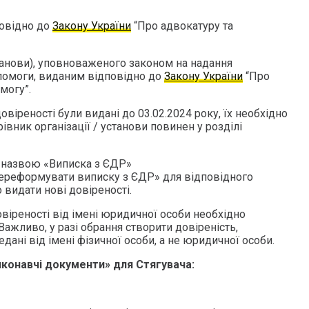
повідно до
Закону України
“Про адвокатуру та
танови), уповноваженого законом на надання
помоги, виданим відповідно до
Закону України
“Про
могу”.
віреності були видані до 03.02.2024 року, їх необхідно
івник організації / установи повинен у розділі
 назвою «Виписка з ЄДР»
ереформувати виписку з ЄДР» для відповідного
о видати нові довіреності.
віреності від імені юридичної особи необхідно
Важливо, у разі обрання створити довіреність,
ані від імені фізичної особи, а не юридичної особи.
иконавчі документи» для Стягувача: