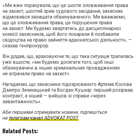
«Ми вже порахували, що це шосте зловживання права
на захист, шостий зрив судового засідання, захисник
відмовився захищати обвинуваченого. Ми вважаємо,
що це зловживання права, це порушення права
на захист. Ми будемо звертатись до дисциплінарної
комісії захисників, щоб його покарали й позбавили
свідоцтва на право зайняття адвокатської діяльності», —
сказав генпрокурор.
Він додав, що, враховуючи те, що така ситуація трапилась
уже вшосте, «ми будемо досягати того, щоб інші
обвинувачені в інших кримінальних провадженнях
не втрачали право на захист».
Нагадаємо, що захисники підозрюваного Артема Косова
Дмитро Земницький та Богдан Кушнір: перший розірвав
контракт, а інший — вийшов зі справи «через
завантаженість».
Аби першими отримувати новини, підпишіться
на
телеграм-канал ADVOKAT POST
.
Related Posts: