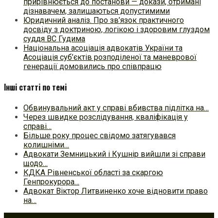
прирівнюється до постанови — докази, отримані
дізнавачем, залишаються допустимими
Юридичний аналіз. Про зв’язок практичного
досвіду з доктриною, логікою і здоровим глуздом
суддя ВС Гудима
Національна асоціація адвокатів України та
Асоціація суб’єктів розподіленої та маневрової
генерації домовились про співпрацю
Інші статті по темі
Обвинувальний акт у справі вбивства підлітка на…
Через швидке розслідування, кваліфікація у
справі…
Більше року процес свідомо затягувався
колишніми…
Адвокати Земницький і Кушнір вийшли зі справи
щодо…
КДКА Рівненської області за скаргою
Генпрокурора…
Адвокат Віктор Литвиненко хоче відновити право
на…