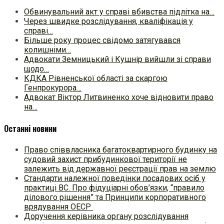
Обвинувальний акт у справі вбивства підлітка на…
Через швидке розслідування, кваліфікація у
справі…
Більше року процес свідомо затягувався
колишніми…
Адвокати Земницький і Кушнір вийшли зі справи
щодо…
КДКА Рівненської області за скаргою
Генпрокурора…
Адвокат Віктор Литвиненко хоче відновити право
на…
Останні новини
Право співвласника багатоквартирного будинку на
судовий захист прибудинкової території не
залежить від державної реєстрації прав на землю
Стандарти належної поведінки посадових осіб у
практиці ВC. Про фідуціарні обов’язки, “правило
ділового рішення” та Принципи корпоративного
врядування ОЕСР
Доручення керівника органу розслідування