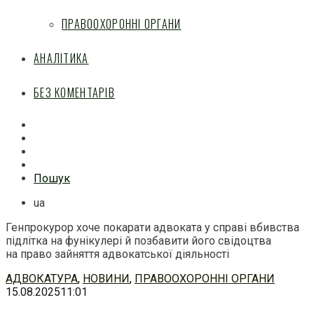
ПРАВООХОРОННІ ОРГАНИ
АНАЛІТИКА
БЕЗ КОМЕНТАРІВ
Facebook
Mail
Telegram
Feed
Пошук
ua
Генпрокурор хоче покарати адвоката у справі вбивства
підлітка на фунікулері й позбавити його свідоцтва
на право зайняття адвокатської діяльності
Перейти
АДВОКАТУРА
,
НОВИНИ
,
ПРАВООХОРОННІ ОРГАНИ
до
15.08.2025
11:01
змісту