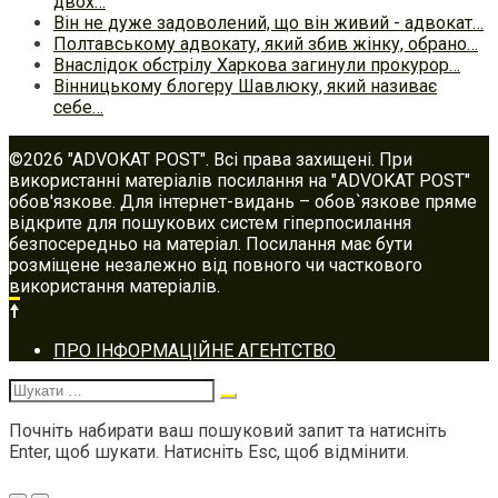
двох…
Він не дуже задоволений, що він живий - адвокат…
Полтавському адвокату, який збив жінку, обрано…
Внаслідок обстрілу Харкова загинули прокурор…
Вінницькому блогеру Шавлюку, який називає
себе…
©2026 "ADVOKAT POST". Всі права захищені. При
використанні матеріалів посилання на "ADVOKAT POST"
обов'язкове. Для інтернет-видань – обов`язкове пряме
відкрите для пошукових систем гіперпосилання
безпосередньо на матеріал. Посилання має бути
розміщене незалежно від повного чи часткового
використання матеріалів.
Footer
ПРО ІНФОРМАЦІЙНЕ АГЕНТСТВО
navigation
Шукати:
Почніть набирати ваш пошуковий запит та натисніть
Enter, щоб шукати. Натисніть Esc, щоб відмінити.