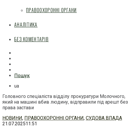
ПРАВООХОРОННІ ОРГАНИ
АНАЛІТИКА
БЕЗ КОМЕНТАРІВ
Facebook
Mail
Telegram
Feed
Пошук
ua
Головного спеціаліста відділу прокуратури Молочного,
який на машині вбив людину, відправили під арешт без
права застави
Перейти
НОВИНИ
,
ПРАВООХОРОННІ ОРГАНИ
,
СУДОВА ВЛАДА
до
21.07.2025
11:51
змісту