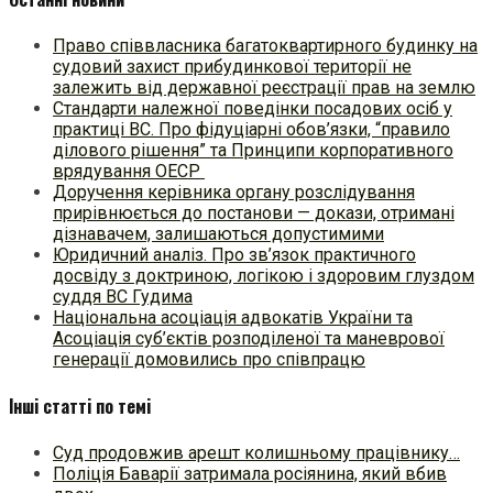
Право співвласника багатоквартирного будинку на
судовий захист прибудинкової території не
залежить від державної реєстрації прав на землю
Стандарти належної поведінки посадових осіб у
практиці ВC. Про фідуціарні обов’язки, “правило
ділового рішення” та Принципи корпоративного
врядування ОЕСР
Доручення керівника органу розслідування
прирівнюється до постанови — докази, отримані
дізнавачем, залишаються допустимими
Юридичний аналіз. Про зв’язок практичного
досвіду з доктриною, логікою і здоровим глуздом
суддя ВС Гудима
Національна асоціація адвокатів України та
Асоціація суб’єктів розподіленої та маневрової
генерації домовились про співпрацю
Інші статті по темі
Суд продовжив арешт колишньому працівнику…
Поліція Баварії затримала росіянина, який вбив