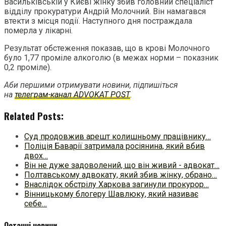
Васильківській у Києві жінку збив головний спеціаліст
відділу прокуратури Андрій Молочний. Він намагався
втекти з місця події. Наступного дня постраждала
померла у лікарні.
Результат обстеження показав, що в крові Молочного
було 1,77 проміле алкоголю (в межах норми – показник
0,2 проміле).
Аби першими отримувати новини, підпишіться
на
телеграм-канал ADVOKAT POST
.
Related Posts:
Суд продовжив арешт колишньому працівнику…
Поліція Баварії затримала росіянина, який вбив
двох…
Він не дуже задоволений, що він живий - адвокат…
Полтавському адвокату, який збив жінку, обрано…
Внаслідок обстрілу Харкова загинули прокурор…
Вінницькому блогеру Шавлюку, який називає
себе…
Останні новини