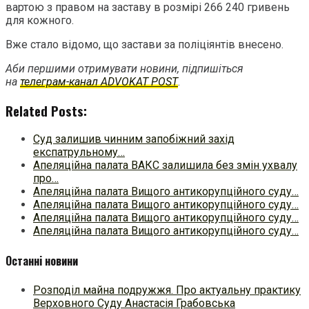
вартою з правом на заставу в розмірі 266 240 гривень
для кожного.
Вже стало відомо, що застави за поліціянтів внесено.
Аби першими отримувати новини, підпишіться
на
телеграм-канал ADVOKAT POST
.
Related Posts:
Суд залишив чинним запобіжний захід
експатрульному…
Апеляційна палата ВАКС залишила без змін ухвалу
про…
Апеляційна палата Вищого антикорупційного суду…
Апеляційна палата Вищого антикорупційного суду…
Апеляційна палата Вищого антикорупційного суду…
Апеляційна палата Вищого антикорупційного суду…
Останні новини
Розподіл майна подружжя. Про актуальну практику
Верховного Суду Анастасія Грабовська