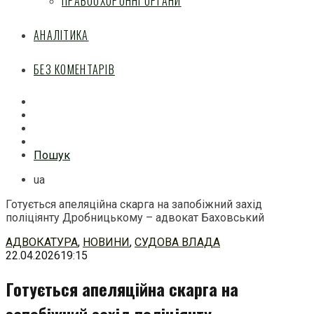
ПРАВООХОРОННІ ОРГАНИ
АНАЛІТИКА
БЕЗ КОМЕНТАРІВ
Facebook
Mail
Telegram
Feed
Пошук
ua
Готується апеляційна скарга на запобіжний захід
поліціянту Дробницькому – адвокат Баховський
Перейти
АДВОКАТУРА
,
НОВИНИ
,
СУДОВА ВЛАДА
до
22.04.2026
19:15
змісту
Готується апеляційна скарга на
запобіжний захід поліціянту