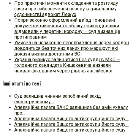
Про практичні моменти складання та розгляду
заяви про забезпечення позову в цивільному
судочинстві адвокат Лежух
Попри законно оформлений виїзд і оновлені
документи військового обліку прикордонники
відмовили у перетині кордону — суд визнав це
протиправним
Умисел на незаконне переправлення через кордон
доводиться без точних даних про маршрут: які
докази визнав достатніми ВС
Україна ризикує залишитися без судді в МКС —
головного кандидата Кишакевича визнали
некваліфікованим через рівень англійської
Інші статті по темі
Суд залишив чинним запобіжний захід
експатрульному…
Апеляційна палата ВАКС залишила без змін ухвалу
про…
Апеляційна палата Вищого антикорупційного суду…
Апеляційна палата Вищого антикорупційного суду…
Апеляційна палата Вищого антикорупційного суду…