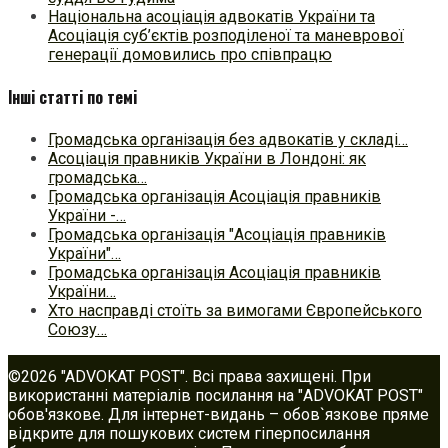
Національна асоціація адвокатів України та
Асоціація суб’єктів розподіленої та маневрової
генерації домовились про співпрацю
Інші статті по темі
Громадська організація без адвокатів у складі…
Асоціація правників України в Лондоні: як
громадська…
Громадська організація Асоціація правників
України -…
Громадська організація "Асоціація правників
України"…
Громадська організація Асоціація правників
України…
Хто насправді стоїть за вимогами Європейського
Союзу…
©2026 "ADVOKAT POST". Всі права захищені. При
використанні матеріалів посилання на "ADVOKAT POST"
обов'язкове. Для інтернет-видань – обов`язкове пряме
відкрите для пошукових систем гіперпосилання