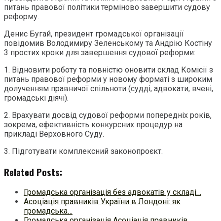
питань правової політики терміново завершити судову
реформу.
Денис Бугай, президент громадської організації
повідомив Володимиру Зеленському та Андрію Костіну
3 простих кроки для завершення судової реформи:
1. Відновити роботу та повністю оновити склад Комісії з
питань правової реформи у новому форматі з широким
долученням правничої спільноти (судді, адвокати, вчені,
громадські діячі).
2. Врахувати досвід судової реформи попередніх років,
зокрема, ефективність конкурсних процедур на
прикладі Верховного Суду.
3. Підготувати комплексний законопроєкт.
Related Posts:
Громадська організація без адвокатів у складі…
Асоціація правників України в Лондоні: як
громадська…
Громадська організація Асоціація правників