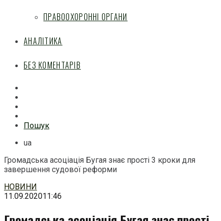
ПРАВООХОРОННІ ОРГАНИ
АНАЛІТИКА
БЕЗ КОМЕНТАРІВ
Facebook
Mail
Telegram
Feed
Пошук
ua
Громадська асоціація Бугая знає прості 3 кроки для
завершення судової реформи
Перейти
НОВИНИ
до
11.09.2020
11:46
змісту
Громадська асоціація Бугая знає прості