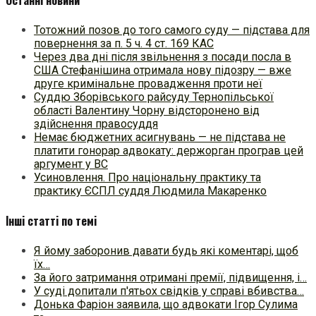
Тотожний позов до того самого суду — підстава для
повернення за п. 5 ч. 4 ст. 169 КАС
Через два дні після звільнення з посади посла в
США Стефанішина отримала нову підозру — вже
друге кримінальне провадження проти неї
Суддю Зборівського райсуду Тернопільської
області Валентину Чорну відсторонено від
здійснення правосуддя
Немає бюджетних асигнувань — не підстава не
платити гонорар адвокату: держорган програв цей
аргумент у ВС
Усиновлення. Про національну практику та
практику ЄСПЛ суддя Людмила Макаренко
Інші статті по темі
Я йому заборонив давати будь які коментарі, щоб
їх…
За його затримання отримані премії, підвищення, і…
У суді допитали п'ятьох свідків у справі вбивства…
Донька Фаріон заявила, що адвокати Ігор Сулима