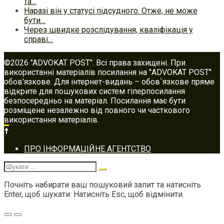
та…
Наразі він у статусі підсудного. Отже, не може
бути…
Через швидке розслідування, кваліфікація у
справі…
©2026 "ADVOKAT POST". Всі права захищені. При
використанні матеріалів посилання на "ADVOKAT POST"
обов'язкове. Для інтернет-видань – обов`язкове пряме
відкрите для пошукових систем гіперпосилання
безпосередньо на матеріал. Посилання має бути
розміщене незалежно від повного чи часткового
використання матеріалів.
Footer
ПРО ІНФОРМАЦІЙНЕ АГЕНТСТВО
navigation
Шукати:
Почніть набирати ваш пошуковий запит та натисніть
Enter, щоб шукати. Натисніть Esc, щоб відмінити.
Меню