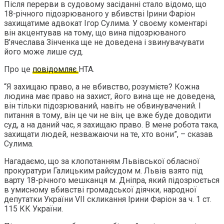
Після перерви в судовому засіданні стало відомо, що
18-річного підозрюваного у вбивстві Ірини Фаріон
захищатиме адвокат Ігор Сулима. У своєму коментарі
він акцентував на тому, що вина підозрюваного
В’ячеслава Зінченка ще не доведена і звинувачувати
його може лише суд.
Про це
повідомляє
НТА.
“Я захищаю право, а не вбивство, розумієте? Кожна
людина має право на захист, його вина ще не доведена,
він тільки підозрюваний, навіть не обвинувачений. І
питання в тому, він це чи не він, це вже буде доводити
суд, а на даний час, я захищаю право. В мене робота така,
захищати людей, незважаючи на те, хто вони”, – сказав
Сулима.
Нагадаємо, що за клопотанням Львівської обласної
прокуратури Галицьким райсудом м. Львів взято під
варту 18-річного мешканця м. Дніпра, який підозрюється
в умисному вбивстві громадської діячки, народної
депутатки України VII скликання Ірини Фаріон за ч. 1 ст.
115 КК України.