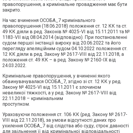
правопорушення, а кримінальне провадження має бути
закрито.
На час вчинення ОСОБА_7 кримінального
правопорушення (18.06.2018) положення ст. 12 КК та ст.
49 КК діяли в ред. Законів № 4025-VI від 15.11.2011 та №
1183-VII від 08.04.2014 (відповідно). При постановленні
судом першої інстанції вироку від 20.06.2022 та його
перегляду апеляційним судом 04.10.2022 положення ст.
12 КК діяли в ред. Закону № 2617-VIII від 22.11.2018, а
положення ст. 49 КК – в ред. Закону № 2160-IX від
24.03.2022.
Кримінальне правопорушення, у вчиненні якого
обвинувачувалася ОСОБА_7, згідно зі ст. 12 КК у ред.
Закону № 4025-VI від 15.11.2011 є злочином
невеликої тяжкості, а у ред. Закону № 2617-VIII від
22.11.2018 – кримінальним
проступком.
Ураховуючи положення ст. 106 КК (ред. Закону № 2617-
VIII від 22.11.2018), за умови відсутності даних про
ухилення ОСОБА_7 від слідства або суду, строк давності
для звільнення її від кримінальної відповідальності