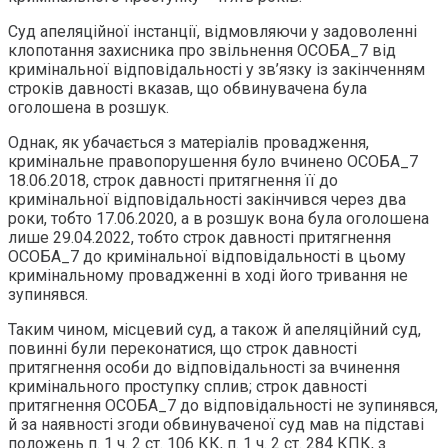
Суд апеляційної інстанції, відмовляючи у задоволенні
клопотання захисника про звільнення ОСОБА_7 від
кримінальної відповідальності у зв’язку із закінченням
строків давності вказав, що обвинувачена була
оголошена в розшук.
Однак, як убачається з матеріалів провадження,
кримінальне правопорушення було вчинено ОСОБА_7
18.06.2018, строк давності притягнення її до
кримінальної відповідальності закінчився через два
роки, тобто 17.06.2020, а в розшук вона була оголошена
лише 29.04.2022, тобто строк давності притягнення
ОСОБА_7 до кримінальної відповідальності в цьому
кримінальному провадженні в ході його тривання не
зупинявся.
Таким чином, місцевий суд, а також й апеляційний суд,
повинні були переконатися, що строк давності
притягнення особи до відповідальності за вчинення
кримінального проступку сплив; строк давності
притягнення ОСОБА_7 до відповідальності не зупинявся,
й за наявності згоди обвинуваченої суд мав на підставі
положень п. 1 ч. 2 ст. 106 КК, п. 1 ч. 2 ст. 284 КПК, з