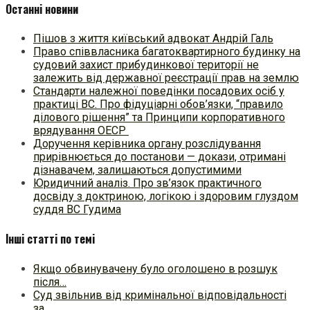
Останні новини
Пішов з життя київський адвокат Андрій Галь
Право співвласника багатоквартирного будинку на
судовий захист прибудинкової території не
залежить від державної реєстрації прав на землю
Стандарти належної поведінки посадових осіб у
практиці ВC. Про фідуціарні обов’язки, “правило
ділового рішення” та Принципи корпоративного
врядування ОЕСР
Доручення керівника органу розслідування
прирівнюється до постанови — докази, отримані
дізнавачем, залишаються допустимими
Юридичний аналіз. Про зв’язок практичного
досвіду з доктриною, логікою і здоровим глуздом
суддя ВС Гудима
Інші статті по темі
Якщо обвинувачену було оголошено в розшук
після…
Суд звільнив від кримінальної відповідальності
за…