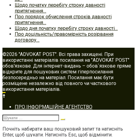
Щодо початку перебігу строку давності
притягнення…
Про порядок обчислення строків давності
притягнення…
Щодо дня початку перебігу строку давності…
Про доцільність/правомірність розірвання
договору…
©2026 "ADVOKAT POST". Всі права захищені. При
використанні матеріалів посилання на "ADVOKAT POST"
обов'язкове. Для інтернет-видань – обов`язкове пряме
відкрите для пошукових систем гіперпосилання
безпосередньо на матеріал. Посилання має бути
розміщене незалежно від повного чи часткового
використання матеріалів.
Footer
ПРО ІНФОРМАЦІЙНЕ АГЕНТСТВО
navigation
Шукати:
Почніть набирати ваш пошуковий запит та натисніть
Enter, щоб шукати. Натисніть Esc, щоб відмінити.