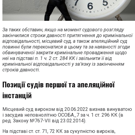
За таких обставин, якщо на момент судового розгляду
закінчилися строки давності притягнення до кримінальної
відповідальності, місцевий суд, а також апеляційний суд
повинні були переконатися в цьому та за наявності згоди
обвинуваченої закрити кримінальне провадження щодо
неї на підставі п. 1 ч. 2 ст. 284 КК і звільнити її від
кримінальної відповідальності у зв’язку із закінченням
строків давності.
Позиції судів першої та апеляційної
інстанцій
Місцевий суд вироком від 20.06.2022 визнав винуватою
і засудив неповнолітню ОСОБА_7 за ч. 1 ст. 296 КК (в
ред. Закону №767-VII від 23.02.2014).
На підставі ст. ст. 71, 72 КК за сукупністю вироків,