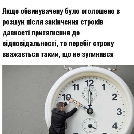
змісту
Якщо обвинувачену було оголошено в
розшук після закінчення строків
давності притягнення до
відповідальності, то перебіг строку
вважається таким, що не зупинявся