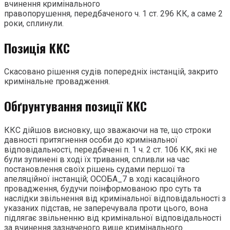
вчинення кримінального
правопорушення, передбаченого ч. 1 ст. 296 КК, а саме 2
роки, сплинули.
Позиція ККС
Скасовано рішення судів попередніх інстанцій, закрито
кримінальне провадження.
Обґрунтування позиції ККС
ККС дійшов висновку, що зважаючи на те, що строки
давності притягнення особи до кримінальної
відповідальності, передбачені п. 1 ч. 2 ст. 106 КК, які не
були зупинені в ході їх тривання, спливли на час
постановлення своїх рішень судами першої та
апеляційної інстанцій; ОСОБА_7 в ході касаційного
провадження, будучи поінформованою про суть та
наслідки звільнення від кримінальної відповідальності з
указаних підстав, не заперечувала проти цього, вона
підлягає звільненню від кримінальної відповідальності
за вчинення зазначеного вище кримінального