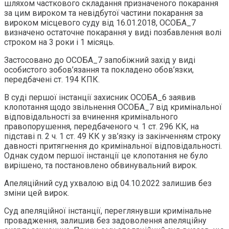
шляхом часткового складання призначеного покарання
за цим вироком та невідбутої частини покарання за
вироком місцевого суду від 16.01.2018, ОСОБА_7
визначено остаточне покарання у виді позбавлення волі
строком на 3 роки і 1 місяць.
Застосовано до ОСОБА_7 запобіжний захід у виді
особистого зобов’язання та покладено обов’язки,
передбачені ст. 194 КПК.
В суді першої інстанції захисник ОСОБА_6 заявив
клопотання щодо звільнення ОСОБА_7 від кримінальної
відповідальності за вчинення кримінального
правопорушення, передбаченого ч. 1 ст. 296 КК, на
підставі п. 2 ч. 1 ст. 49 КК у зв’язку із закінченням строку
давності притягнення до кримінальної відповідальності.
Однак судом першої інстанції це клопотання не було
вирішено, та постановлено обвинувальний вирок.
Апеляційний суд ухвалою від 04.10.2022 залишив без
зміни цей вирок.
Суд апеляційної інстанції, переглянувши кримінальне
провадження, залишив без задоволення апеляційну