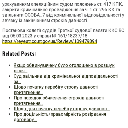
урахуванням апеляційним судом положень ст. 417 КПК,
закрити кримінальне провадження за ч. 1 ст. 296 КК та
звільнити ОСОБА_7 від кримінальної відповідальності у
зв’язку із закінченням строків давності.
Постанова колегії суддів Третьої судової палати ККС ВС
від 06.03.2023 у справі № 161/18237/18
https://reyestr.court.gov.ua/Review/109479894
Related Posts:
Якщо обвинувачену було оголошено в розшук
після…
Суд звільнив від кримінальної відповідальності
за…
Щодо початку перебігу строку давності
притягнення…
Про порядок обчислення строків давності
притягнення…
Щодо дня початку перебігу строку давності…
Про доцільність/правомірність розірвання
договору…