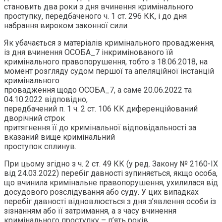
становить два роки з дня вчинення кримінального
проступку, передбаченого ч. 1 ст. 296 КК, і до дня
набрання вироком законної сили.
Як убачається з матеріалів кримінального провадження,
із дня вчинення ОСОБА_7 інкримінованого їй
кримінального правопорушення, тобто з 18.06.2018, на
момент розгляду судом першої та апеляційної інстанцій
кримінального
провадження щодо ОСОБА_7, а саме 20.06.2022 та
04.10.2022 відповідно,
передбачений п. 1 ч. 2 ст. 106 КК диференційований
дворічний строк
притягнення її до кримінальної відповідальності за
вказаний вище кримінальний
проступок сплинув.
При цьому згідно з ч. 2 ст. 49 КК (у ред. Закону № 2160-IX
від 24.03.2022) перебіг давності зупиняється, якщо особа,
що вчинила кримінальне правопорушення, ухилилася від
досудового розслідування або суду. У цих випадках
перебіг давності відновлюється з дня з’явлення особи із
зізнанням або її затримання, а з часу вчинення
кримінального проступку – п’ять років.