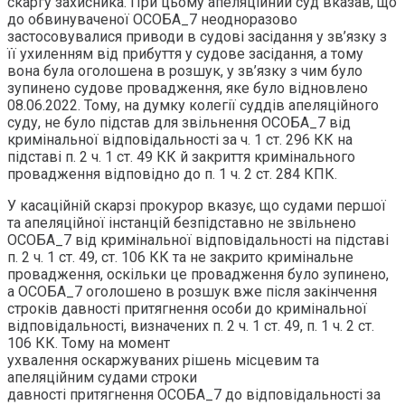
скаргу захисника. При цьому апеляційний суд вказав, що
до обвинуваченої ОСОБА_7 неодноразово
застосовувалися приводи в судові засідання у зв’язку з
її ухиленням від прибуття у судове засідання, а тому
вона була оголошена в розшук, у зв’язку з чим було
зупинено судове провадження, яке було відновлено
08.06.2022. Тому, на думку колегії суддів апеляційного
суду, не було підстав для звільнення ОСОБА_7 від
кримінальної відповідальності за ч. 1 ст. 296 КК на
підставі п. 2 ч. 1 ст. 49 КК й закриття кримінального
провадження відповідно до п. 1 ч. 2 ст. 284 КПК.
У касаційній скарзі прокурор вказує, що судами першої
та апеляційної інстанцій безпідставно не звільнено
ОСОБА_7 від кримінальної відповідальності на підставі
п. 2 ч. 1 ст. 49, ст. 106 КК та не закрито кримінальне
провадження, оскільки це провадження було зупинено,
а ОСОБА_7 оголошено в розшук вже після закінчення
строків давності притягнення особи до кримінальної
відповідальності, визначених п. 2 ч. 1 ст. 49, п. 1 ч. 2 ст.
106 КК. Тому на момент
ухвалення оскаржуваних рішень місцевим та
апеляційним судами строки
давності притягнення ОСОБА_7 до відповідальності за