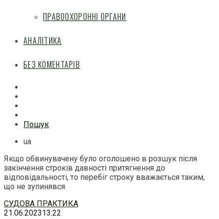
ПРАВООХОРОННІ ОРГАНИ
АНАЛІТИКА
БЕЗ КОМЕНТАРІВ
Facebook
Mail
Telegram
Feed
Пошук
ua
Якщо обвинувачену було оголошено в розшук після
закінчення строків давності притягнення до
відповідальності, то перебіг строку вважається таким,
що не зупинявся
Перейти
СУДОВА ПРАКТИКА
до
21.06.2023
13:22