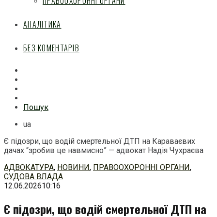
ПРАВООХОРОННІ ОРГАНИ
АНАЛІТИКА
БЕЗ КОМЕНТАРІВ
Facebook
Mail
Telegram
Feed
Пошук
ua
Є підозри, що водій смертельної ДТП на Караваєвих
дачах “зробив це навмисно” — адвокат Надія Чухраєва
Перейти
АДВОКАТУРА
,
НОВИНИ
,
ПРАВООХОРОННІ ОРГАНИ
,
до
СУДОВА ВЛАДА
змісту
12.06.2026
10:16
Є підозри, що водій смертельної ДТП на