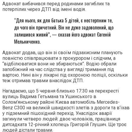
Адвокат вибачився перед родинами загиблих та
потерпілих через ДТП від імені водія.
“Для нього, як для батька 5 дітей, є нестерпним те,
до чого він причетний. Він не дуже задоволений, що
залишився живий”, — сказав його адвокат Євгеній
Мельниченко.
Адвокат додав, що він зі своїм підзахисним планують
повністю співпрацювати з прокурором і слідчим, а
“відбілюватися вони не збираються”. Водію обрали
запобіжний на час слідства у вигляді тримання під
вартою. Нині він у лікарні під охороною поліції, оскільки
теж отримав травми внаслідок ДТП.
Нагадаємо, що 5 червня близько 17:30 на перехресті
вулиць Вадима Гетьмана та Ушинського в
Солом’янському районі Києва автомобіль Mercedes-
Benz C300 на великій швидкості злетів з дороги та в’їхав
у підземний пішохідний перехід. Унаслідок аварії
загинули четверо людей: двоє чоловіків, працівниця
дитсадката 12-річний хлопець Григорій Глушич. Ще троє
людей дістали травми.