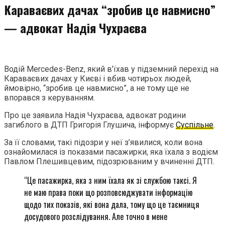
Караваєвих дачах “зробив це навмисно”
— адвокат Надія Чухраєва
Водій Mercedes-Benz, який в’їхав у підземний перехід на
Караваєвих дачах у Києві і вбив чотирьох людей,
ймовірно, “зробив це навмисно”, а не тому ще не
впорався з керуванням.
Про це заявила Надія Чухраєва, адвокат родини
загиблого в ДТП Григорія Глушича, інформує
Суспільне
.
За її словами, такі підозри у неї з’явилися, коли вона
ознайомилася із показами пасажирки, яка їхала з водієм
Павлом Плешивцевим, підозрюваним у вчиненні ДТП.
“Це пасажирка, яка з ним їхала як зі службою таксі. Я
не маю права поки що розповсюджувати інформацію
щодо тих показів, які вона дала, тому що це таємниця
досудового розслідування. Але точно в мене