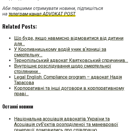
Аби першими отримувати новини, підпишіться
на
телеграм-канал ADVOKAT POST
.
Related Posts:
Що буде, якщо навмисно відмовитися від дитини
для…
У Кропивницькому водій уник вʼязниці за
смертельну…
Тернопільський адвокат Квятковський спричинив…
Внутрішнє розслідування щодо смертельної
стрілянини…
Legal English: Compliance program – адвокат Надія
Тарасова
Корпоративні та інші договори в корпоративному
праві…
Останні новини
Національна асоціація адвокатів України та
Асоціація суб’єктів розподіленої та маневрової
генерації домовились про співпрацю