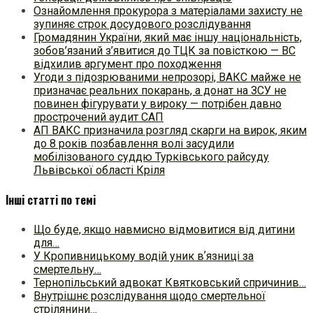
Ознайомлення прокурора з матеріалами захисту не
зупиняє строк досудового розслідування
Громадянин України, який має іншу національність,
зобов’язаний з’явитися до ТЦК за повісткою — ВС
відхилив аргумент про походження
Угоди з підозрюваними непрозорі, ВАКС майже не
призначає реальних покарань, а донат на ЗСУ не
повинен фігурувати у вироку — потрібен давно
прострочений аудит САП
АП ВАКС призначила розгляд скарги на вирок, яким
до 8 років позбавлення волі засудили
мобілізованого суддю Турківського райсуду
Львівської області Кріля
Інші статті по темі
Що буде, якщо навмисно відмовитися від дитини
для…
У Кропивницькому водій уник вʼязниці за
смертельну…
Тернопільський адвокат Квятковський спричинив…
Внутрішнє розслідування щодо смертельної
стрілянини…