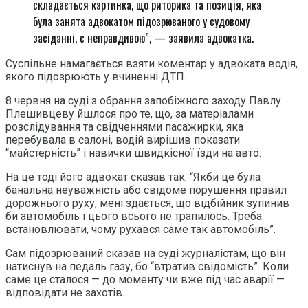
складається картинка, що риторика та позиція, яка
була занята адвокатом підозрюваного у судовому
засіданні, є неправдивою”, — заявила адвокатка.
Суспільне намагається взяти коментар у адвоката водія,
якого підозрюють у вчиненні ДТП.
8 червня на суді з обрання запобіжного заходу Павлу
Плешивцеву йшлося про те, що, за матеріалами
розслідування та свідченнями пасажирки, яка
перебувала в салоні, водій вирішив показати
“майстерність” і навички швидкісної їзди на авто.
На це тоді його адвокат сказав так: “Якби це була
банальна неуважність або свідоме порушення правил
дорожнього руху, мені здається, що відбійник зупинив
би автомобіль і цього всього не трапилось. Треба
встановлювати, чому рухався саме так автомобіль”.
Сам підозрюваний сказав на суді журналістам, що він
натиснув на педаль газу, бо “втратив свідомість”. Коли
саме це сталося — до моменту чи вже під час аварії —
відповідати не захотів.