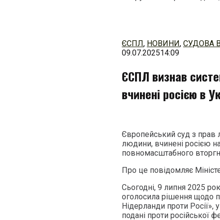
Перейти
до
змісту
ЄСПЛ
,
НОВИНИ
,
СУДОВА 
09.07.2025
14:09
ЄСПЛ визнав систе
вчинені росією в Ук
Європейський суд з прав 
людини, вчинені росією на
повномасштабного вторгне
Про це повідомляє Міністе
Сьогодні, 9 липня 2025 ро
оголосила рішення щодо пр
Нідерланди проти Росії», 
подані проти російської фе