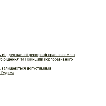
ь від державної реєстрації прав на землю
ого рішення” та Принципи корпоративного
ем, залишаються допустимими
С Гудима