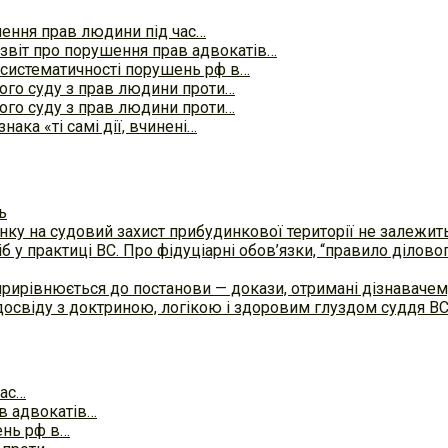
ення прав людини під час…
звіт про порушення прав адвокатів…
систематичності порушень рф в…
го суду з прав людини проти…
го суду з прав людини проти…
ака «ті самі дії, вчинені…
ь
ку на судовий захист прибудинкової території не залежит
б у практиці ВC. Про фідуціарні обов’язки, “правило ділов
прирівнюється до постанови — докази, отримані дізнавач
досвіду з доктриною, логікою і здоровим глуздом суддя В
час…
в адвокатів…
ень рф в…