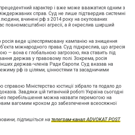
прецедентний характер і вже може вважатися одним з
міждержавних справ. Суд не лише підтвердив системні
 людини, вчинені рф з 2014 року на окупованих
 час повномасштабної агресії, а й окреслив ширший
 росія веде цілеспрямовану кампанію на знищення
бʼєкта міжнародного права. Суд підкреслив, що агресія
ою — вона є глобальною загрозою, яка ставить під
вання держав у правовому полі. Зокрема, росія
інших держав-членів Ради Європи. Суд вказав на
режиму рф із цілями, цінностями та засадничими
єю справою Міністерство юстиції зібрало та подало до
азів. Завдяки цій титанічній роботі Україна сьогодні
 без перебільшення можна назвати перемогою на
говим вагомим кроком до забезпечення всеосяжної
овини, підпишіться на
телеграм-канал ADVOKAT POST
.