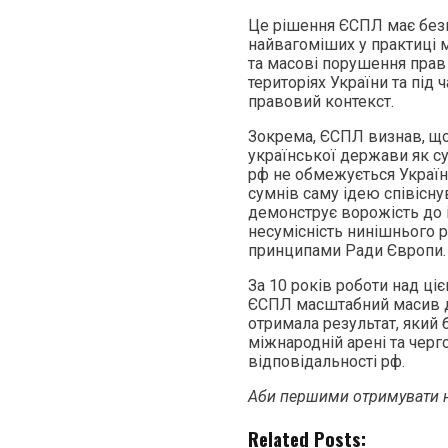
Це рішення ЄСПЛ має без
найвагоміших у практиці 
та масові порушення прав
територіях України та під
правовий контекст.
Зокрема, ЄСПЛ визнав, що
української держави як су
рф не обмежується Україн
сумнів саму ідею співісну
демонструє ворожість до 
несумісність нинішнього 
принципами Ради Європи.
За 10 років роботи над ці
ЄСПЛ масштабний масив док
отримала результат, який
міжнародній арені та чер
відповідальності рф.
Аби першими отримувати н
Related Posts: