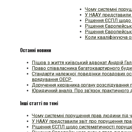
Чому системні поруш
У НААУ представили 
Рішення ЄСПЛ щодо 
Рішення Європейсько
Рішення Європейсько
Коли кваліфікуюча озн
Останні новини
Пішов з життя київський адвокат Андрій Гал
Право співвласника багатоквартирного будин
Стандарти належної поведінки посадових осі
врядування ОЕСР
Доручення керівника органу розслідування 
Юридичний аналіз. Про зв’язок практичного 
Інші статті по темі
Чому системні порушення прав людини під 
У НААУ представили звіт про порушення пра
Рішення ЄСПЛ щодо систематичності поруш