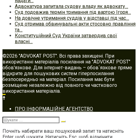
надати…
Адвокатура запитала судову владу як адвокату…
Суд подовжив термін тримання під вартою Ігоря…
На довічне утримання суддів у відставці під час…
Суд отримав обвинувальні акти стосовно правління
та…
Конституційний Суд України затвердив свої
власні…
©2026 "ADVOKAT POST". Всі права захищені. При
використанні матеріалів посилання на "ADVOKAT POST"
обов'язкове. Для інтернет-видань – обов`язкове пряме
відкрите для пошукових систем гіперпосилання
безпосередньо на матеріал. Посилання має бути
розміщене незалежно від повного чи часткового
використання матеріалів.
Footer
ПРО ІНФОРМАЦІЙНЕ АГЕНТСТВО
navigation
Шукати:
Почніть набирати ваш пошуковий запит та натисніть
Enter, щоб шукати. Натисніть Esc, щоб відмінити.