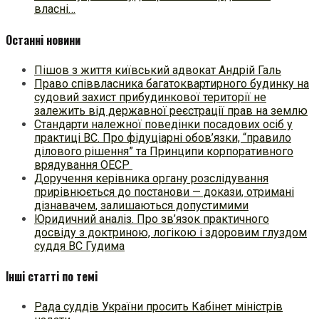
власні…
Останні новини
Пішов з життя київський адвокат Андрій Галь
Право співвласника багатоквартирного будинку на
судовий захист прибудинкової території не
залежить від державної реєстрації прав на землю
Стандарти належної поведінки посадових осіб у
практиці ВC. Про фідуціарні обов’язки, “правило
ділового рішення” та Принципи корпоративного
врядування ОЕСР
Доручення керівника органу розслідування
прирівнюється до постанови — докази, отримані
дізнавачем, залишаються допустимими
Юридичний аналіз. Про зв’язок практичного
досвіду з доктриною, логікою і здоровим глуздом
суддя ВС Гудима
Інші статті по темі
Рада суддів України просить Кабінет міністрів