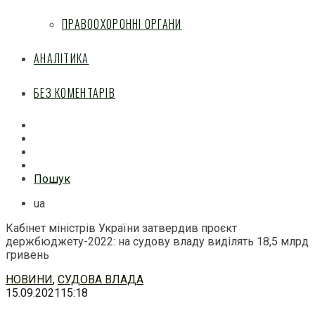
ПРАВООХОРОННІ ОРГАНИ
АНАЛІТИКА
БЕЗ КОМЕНТАРІВ
Facebook
Mail
Telegram
Feed
Пошук
ua
Кабінет міністрів України затвердив проєкт
держбюджету-2022: на судову владу виділять 18,5 млрд
гривень
Перейти
НОВИНИ
,
СУДОВА ВЛАДА
до
15.09.2021
15:18
змісту