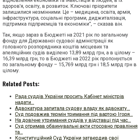
відновлення економіки та інвестицій в людей, в їх
здоров’я, освіту, в розвиток. Ключові пріоритети
залишилися незмінними. Це – медицина, освіта, армія,
інфраструктура, соціальні програми, диджиталізація,
підтримка підприємців та економіки”, – сказав він.
Так, якщо зараз в Бюджеті на 2021 рік по загальному
фонду для Державної судової адміністрації як
головного розпорядника коштів місцевих та
апеляційних судів виділено 13,89 млрд грн, а в цілому –
16,39 млрд грн, то в Бюджеті на 2022 рік пропонується
по загальному фонду – 15,769 млрд грн і 18,5 млрд грн в
цілому.
Related Posts:
Рада суддів України просить Кабінет міністрів
надати…
Адвокатура запитала судову владу як адвокату…
Суд подовжив термін тримання під вартою Ігоря…
На довічне утримання суддів у відставці під час…
Суд отримав обвинувальні акти стосовно правління
та…
Конституційний Суд України затвердив свої