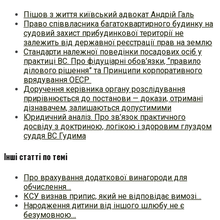
Пішов з життя київський адвокат Андрій Галь
Право співвласника багатоквартирного будинку на
судовий захист прибудинкової території не
залежить від державної реєстрації прав на землю
Стандарти належної поведінки посадових осіб у
практиці ВC. Про фідуціарні обов’язки, “правило
ділового рішення” та Принципи корпоративного
врядування ОЕСР
Доручення керівника органу розслідування
прирівнюється до постанови — докази, отримані
дізнавачем, залишаються допустимими
Юридичний аналіз. Про зв’язок практичного
досвіду з доктриною, логікою і здоровим глуздом
суддя ВС Гудима
Інші статті по темі
Про врахування додаткової винагороди для
обчислення…
КСУ визнав припис, який не відповідає вимозі…
Народження дитини від іншого шлюбу не є
безумовною…