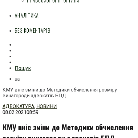
ПРАВООХОРОННІ ОРГАНИ
АНАЛІТИКА
БЕЗ КОМЕНТАРІВ
Facebook
Mail
Telegram
Feed
Пошук
ua
КМУ вніс зміни до Методики обчислення розміру
винагороди адвокатів БПД
Перейти
АДВОКАТУРА
,
НОВИНИ
до
08.02.2021
08:59
змісту
КМУ вніс зміни до Методики обчислення
розміру винагороди адвокатів БПД