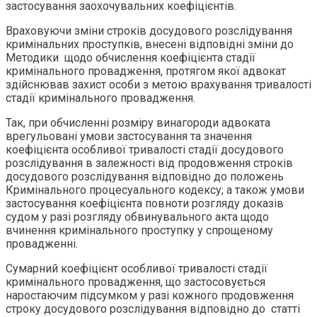
застосування заохочувальних коефіцієнтів.
Враховуючи зміни строків досудового розслідування
кримінальних проступків, внесені відповідні зміни до
Методики щодо обчислення коефіцієнта стадії
кримінального провадження, протягом якої адвокат
здійснював захист особи з метою врахування тривалості
стадії кримінального провадження.
Так, при обчисленні розміру винагороди адвоката
врегульовані умови застосування та значення
коефіцієнта особливої тривалості стадії досудового
розслідування в залежності від продовження строків
досудового розслідування відповідно до положень
Кримінального процесуального кодексу; а також умови
застосування коефіцієнта повноти розгляду доказів
судом у разі розгляду обвинувального акта щодо
вчинення кримінального проступку у спрощеному
провадженні.
Сумарний коефіцієнт особливої тривалості стадії
кримінального провадження, що застосовується
наростаючим підсумком у разі кожного продовження
строку досудового розслідування відповідно до статті