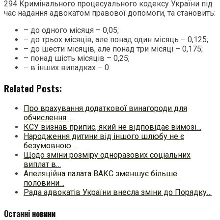
294 Кримінального процесуального кодексу України під
час надання адвокатом правової допомоги, та становить:
– до одного місяця – 0,05;
– до трьох місяців, але понад один місяць – 0,125;
– до шести місяців, але понад три місяці – 0,175;
– понад шість місяців – 0,25;
– в інших випадках – 0.
Related Posts:
Про врахування додаткової винагороди для
обчислення…
КСУ визнав припис, який не відповідає вимозі…
Народження дитини від іншого шлюбу не є
безумовною…
Щодо зміни розміру одноразових соціальних
виплат в…
Апеляційна палата ВАКС зменшує більше
половини…
Рада адвокатів України внесла зміни до Порядку…
Останні новини