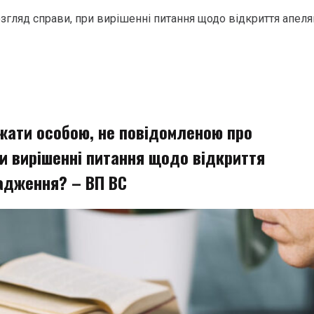
гляд справи, при вирішенні питання щодо відкриття апел
жати особою, не повідомленою про
ри вирішенні питання щодо відкриття
адження? – ВП ВС