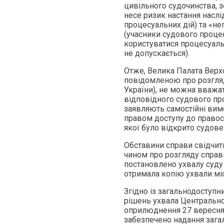
цивільного судочинства, з
несе ризик настання наслі
процесуальних дій) та «
(учасники судового процес
користуватися процесуал
не допускається).
Отже, Велика Палата Верх
повідомленою про розгляд 
України), не можна вважат
відповідного судового про
заявляють самостійні вим
правом доступу до правосуд
якої було відкрито судов
Обставини справи свідчит
чином про розгляду справи
постановлено ухвалу суду 
отримала копію ухвали мі
Згідно із загальнодоступ
рішень ухвала Центрально
оприлюднення 27 вересня 
забезпечено надання загал