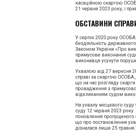
касаційною скаргою ОСОБА
21 червня 2023 року, і при
ОБСТАВИНИ СПРАВ
У серпні 2020 року ОСОБА_
бездіяльність державного
Законом України «Про вик
примусове виконання судо
виконавця усунути поруше
Ухвалою від 27 вересня 2
справі за скаргою ОСОБА_
що на час розгляду скарги
провадження з примусовог
відкликанням судом вико
На ухвалу місцевого суду
суду 12 червня 2023 року
поновлення пропущеного с
що про постановлення ухва
дізналася лише 25 травня 