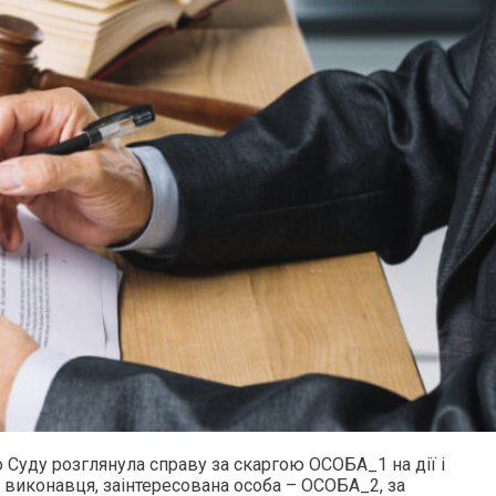
 Суду розглянула справу за скаргою ОСОБА_1 на дії і
 виконавця, заінтересована особа – ОСОБА_2, за