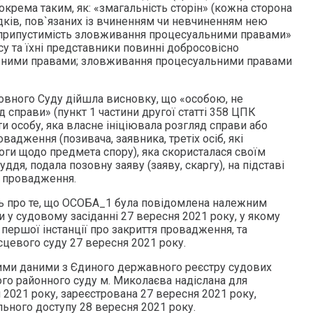
окрема таким, як: «змагальність сторін» (кожна сторона
дків, пов`язаних із вчиненням чи невчиненням нею
неприпустимість зловживання процесуальними правами»
у та їхні представники повинні добросовісно
ьними правами; зловживання процесуальними правами
овного Суду дійшла висновку, що «особою, не
справи» (пункт 1 частини другої статті 358 ЦПК
и особу, яка власне ініціювала розгляд справи або
вадження (позивача, заявника, третіх осіб, які
оги щодо предмета спору), яка скористалася своїм
дя, подала позовну заяву (заяву, скаргу), на підставі
е провадження.
ь про те, що ОСОБА_1 була повідомлена належним
 у судовому засіданні 27 вересня 2021 року, у якому
першої інстанції про закриття провадження, та
сцевого суду 27 вересня 2021 року.
ними даними з Єдиного державного реєстру судових
го районного суду м. Миколаєва надіслана для
2021 року, зареєстрована 27 вересня 2021 року,
ьного доступу 28 вересня 2021 року.