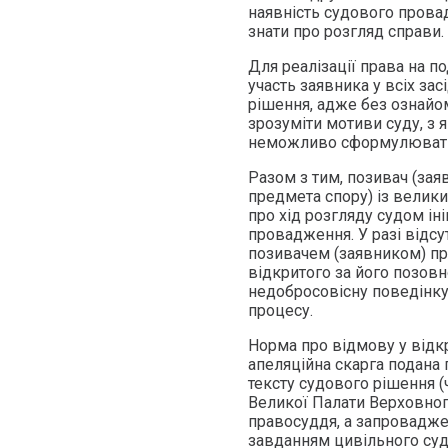
наявність судового провад
знати про розгляд справи.
Для реалізації права на п
участь заявника у всіх за
рішення, адже без ознай
зрозуміти мотиви суду, з 
неможливо сформулювати 
Разом з тим, позивач (зая
предмета спору) із велик
про хід розгляду судом ін
провадження. У разі відсу
позивачем (заявником) пр
відкритого за його позовн
недобросовісну поведінк
процесу.
Норма про відмову у відкр
апеляційна скарга подана 
тексту судового рішення (
Великої Палати Верховного
правосуддя, а запровадже
завданням цивільного суд