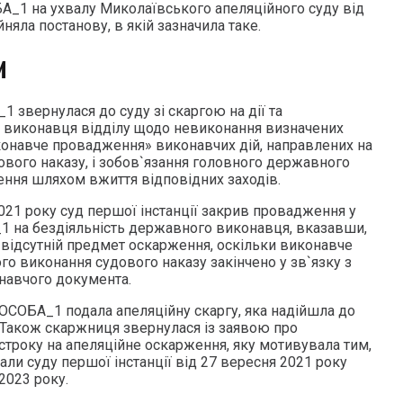
_1 на ухвалу Миколаївського апеляційного суду від
йняла постанову, в якій зазначила таке.
И
1 звернулася до суду зі скаргою на дії та
 виконавця відділу щодо невиконання визначених
онавче провадження» виконавчих дій, направлених на
вого наказу, і зобов`язання головного державного
ння шляхом вжиття відповідних заходів.
021 року суд першої інстанції закрив провадження у
1 на бездіяльність державного виконавця, вказавши,
 відсутній предмет оскарження, оскільки виконавче
о виконання судового наказу закінчено у зв`язку з
навчого документа.
 ОСОБА_1 подала апеляційну скаргу, яка надійшла до
. Також скаржниця звернулася із заявою про
троку на апеляційне оскарження, яку мотивувала тим,
ли суду першої інстанції від 27 вересня 2021 року
2023 року.