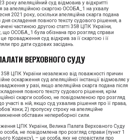
3 року апеляційний суд відмовив у відкритті
я за апеляційною скаргою ОСОБА_1 на ухвалу
есня 2021 року, оскільки апеляційна скарга подана
з дня складення повного тексту судового рішення, а
ачені частиною другою статті 358 ЦПК України,
у, що ОСОБА_1 була обізнана про розгляд справи
це провадження суд відкрив за її скаргою і її
ли про дати судових засідань.
ПАЛАТИ ВЕРХОВНОГО СУДУ
і 358 ЦПК України незалежно від поважності причин
ійне оскарження суд апеляційної інстанції відмовляє у
овадження у разі, якщо апеляційна скарга подана після
складення повного тексту судового рішення, крім
ляційної скарги особою, не повідомленою про розгляд
 участі в ній, якщо суд ухвалив рішення про її права,
 обов`язки; 2) пропуску строку на апеляційне
икнення обставин непереборної сили.
ження ЦПК України, Велика Палата Верховного Суду
о особа, не повідомлена про розгляд справи (пункт 1
цього Кодексу), – це особа, яку не сповістили про