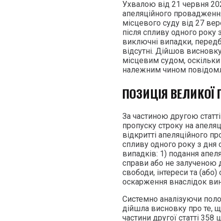
Ухвалою від 21 червня 202
апеляційного провадженн
місцевого суду від 27 вер
після спливу одного року 
виключні випадки, передб
відсутні. Дійшов висновк
місцевим судом, оскільки 
належним чином повідомля
ПОЗИЦІЯ ВЕЛИКОЇ 
За частиною другою статт
пропуску строку на апеляц
відкритті апеляційного пр
спливу одного року з дня 
випадків: 1) подання апе
справи або не залученою до
свободи, інтереси та (або)
оскарження внаслідок вин
Системно аналізуючи поло
дійшла висновку про те, щ
частини другої статті 358 