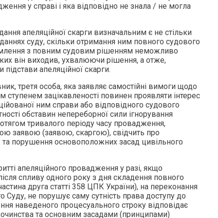
ження у справі і яка відповідно не знала / не могла
одання апеляційної скарги визначальним є не стільки
сіданнях суду, скільки отримання ним повного судового
омлення з повним судовим рішенням неможливо
яких він виходив, ухвалюючи рішення, а отже,
підстави апеляційної скарги.
вник, третя особа, яка заявляє самостійні вимоги щодо
им ступенем зацікавленості повинен проявляти інтерес
іційованої ним справи або відповідного судового
тності обставин непереборної сили ігнорування
отягом тривалого періоду часу провадження,
ою заявою (заявою, скаргою), свідчить про
у та порушення основоположних засад цивільного
итті апеляційного провадження у разі, якщо
після спливу одного року з дня складення повного
частина друга статті 358 ЦПК України), на переконання
 Суду, не порушує саму сутність права доступу до
ння наведеного процесуального строку відповідає
очинства та основним засадами (принципами)