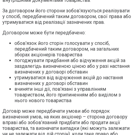
внутрішніми документами товариства.
За договором його сторони зобов’язуються реалізувати
у спосіб, передбачений таким договором, свої права або
утримуватися від реалізації зазначених прав.
Договором може бути передбачено:
обов’язок його сторін голосувати у спосіб,
передбачений таким договором, на загальних
зборах акціонерів товариства
погоджувати придбання або відчуження акцій за
заздалегідь визначеною ціною або у разі настання
визначених у договорі обставин
утримуватися від відчуження акцій до настання
визначених у договорі обставин
вчиняти інші дії, пов’язані з управлінням
товариством, його припиненням або виділом з
нього нового товариства
Договір може передбачати умови або порядок
визначення умов, на яких акціонер – сторона договору
вправі або зобов’язаний придбати або продати акції
товариства, та визначати випадки (які можуть залежати
чи не залежати від дій сторін), коли таке право або