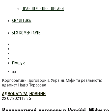
ПРАВООХОРОННІ ОРГАНИ
АНАЛІТИКА
БЕЗ КОМЕНТАРІВ
Facebook
Mail
Telegram
Feed
Пошук
ua
Корпоративні договори в Україні. Міфи та реальність:
адвокат Надія Тарасова
Перейти
АДВОКАТУРА
,
НОВИНИ
до
22.07.2021
13:35
змісту
Корпоративні договори в Україні. Міфи та