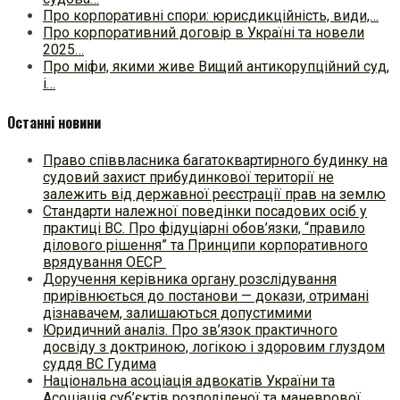
Про корпоративні спори: юрисдикційність, види,…
Про корпоративний договір в Україні та новели
2025…
Про міфи, якими живе Вищий антикорупційний суд,
і…
Останні новини
Право співвласника багатоквартирного будинку на
судовий захист прибудинкової території не
залежить від державної реєстрації прав на землю
Стандарти належної поведінки посадових осіб у
практиці ВC. Про фідуціарні обов’язки, “правило
ділового рішення” та Принципи корпоративного
врядування ОЕСР
Доручення керівника органу розслідування
прирівнюється до постанови — докази, отримані
дізнавачем, залишаються допустимими
Юридичний аналіз. Про зв’язок практичного
досвіду з доктриною, логікою і здоровим глуздом
суддя ВС Гудима
Національна асоціація адвокатів України та
Асоціація суб’єктів розподіленої та маневрової