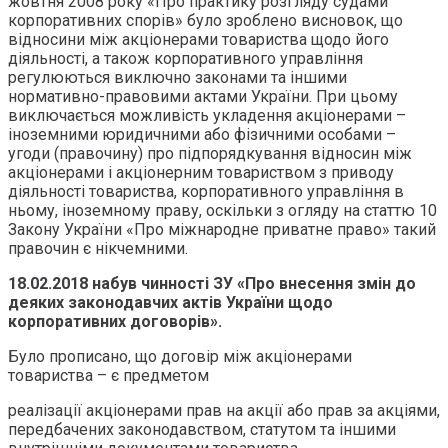
жовтня 2008 року «Про практику розгляду судами
корпоративних спорів» було зроблено висновок, що
відносини між акціонерами товариства щодо його
діяльності, а також корпоративного управління
регулюються виключно законами та іншими
нормативно-правовими актами України. При цьому
виключається можливість укладення акціонерами –
іноземними юридичними або фізичними особами –
угоди (правочину) про підпорядкування відносин між
акціонерами і акціонерним товариством з приводу
діяльності товариства, корпоративного управління в
ньому, іноземному праву, оскільки з огляду на статтю 10
Закону України «Про міжнародне приватне право» такий
правочин є нікчемними.
18.02.2018 набув чинності ЗУ «Про внесення змін до
деяких законодавчих актів України щодо
корпоративних договорів».
Було прописано, що договір між акціонерами
товариства – є предметом
реалізації акціонерами прав на акції або прав за акціями,
передбачених законодавством, статутом та іншими