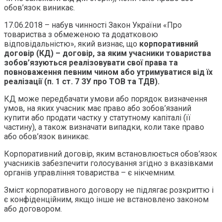
обов’язок виникає.
17.06.2018 – набув чинності Закон України «Про
товариства з обмеженою та додатковою
відповідальністю», який визнає, що
корпоративний
договір (КД) – договір, за яким учасники товариства
зобов’язуються реалізовувати свої права та
повноваження певним чином або утримуватися від їх
реалізації (п. 1 ст. 7 ЗУ про ТОВ та ТДВ).
КД може передбачати умови або порядок визначення
умов, на яких учасник має право або зобов’язаний
купити або продати частку у статутному капіталі (її
частину), а також визначати випадки, коли таке право
або обов’язок виникає.
Корпоративний договір, яким встановлюється обов’язок
учасників забезпечити голосування згідно з вказівками
органів управління товариства – є нікчемним.
Зміст корпоративного договору не підлягає розкриттю і
є конфіденційним, якщо інше не встановлено законом
або договором.