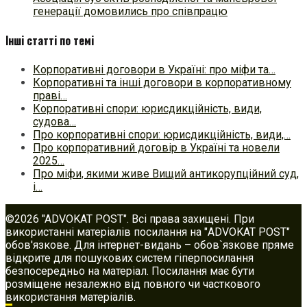
генерації домовились про співпрацю
Інші статті по темі
Корпоративні договори в Україні: про міфи та…
Корпоративні та інші договори в корпоративному
праві…
Корпоративні спори: юрисдикційність, види,
судова…
Про корпоративні спори: юрисдикційність, види,…
Про корпоративний договір в Україні та новели
2025…
Про міфи, якими живе Вищий антикорупційний суд,
і…
©2026 "ADVOKAT POST". Всі права захищені. При
використанні матеріалів посилання на "ADVOKAT POST"
обов'язкове. Для інтернет-видань – обов`язкове пряме
відкрите для пошукових систем гіперпосилання
безпосередньо на матеріал. Посилання має бути
розміщене незалежно від повного чи часткового
використання матеріалів.