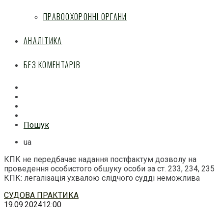
ПРАВООХОРОННІ ОРГАНИ
АНАЛІТИКА
БЕЗ КОМЕНТАРІВ
Facebook
Mail
Telegram
Feed
Пошук
ua
КПК не передбачає надання постфактум дозволу на
проведення особистого обшуку особи за ст. 233, 234, 235
КПК: легалізація ухвалою слідчого судді неможлива
Перейти
СУДОВА ПРАКТИКА
до
19.09.2024
12:00
змісту