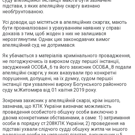
суду апеляційної інстанції мають бути зазначені
підстави, з яких апеляційну скаргу визнано
необґрунтованою.
Усі доводи, що містяться в апеляційних скаргах, мають
бути проаналізовані з урахуванням наявних у справі
доказів з тим, щоб жоден з них не залишився
нерозглянутим. Однак цих законодавчих вимог
апеляційний суд не дотримався.
Як убачається з матеріалів кримінального провадження,
не погоджуючись із вироком суду першої інстанції,
засуджений ОСОБА_6 та його захисник ОСОБА_8 подали
апеляційні скарги, у яких вказували про конкретні
порушення, допущені, на їх думку, судом першої
інстанції при ухваленні вироку Богунського районного
суду м.Житомира від 01 квітня 2019 року.
Зокрема захисник у апеляційній скарзі, крім іншого,
зазначав, що КПК України визначає можливість
проведення особистого обшуку особи виключно з
двома конкретними обставинами, а саме: 1) затримання
особи в порядку ст.208КПК України; 2) проведення на
підставі ухвали слідчого судді обшуку житла чи іншого
володіння особи за наявності підстав, визначених ч.5