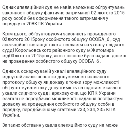
Однак апеляційний суд не навів належних обґрунтувань
законності обшуку фактично затриманої 02 лютого 2015
року особи без оформлення такого затримання у
порядку ст.208КПК України.
Крім цього, обґрунтовуючи законність проведеного
02лютого 2015року особистого обшуку ОСОБА_6 , суд
апеляційної інстанції також послався на ухвалу слідчого
судді Корольовського районного суду м.Житомира
від03лютого 2015року, якою пізніше було надано дозвіл
на проведення особистого обшуку ОСОБА_6 .
Однак в оскаржуваній ухвалі апеляційного суду
відсутній аналіз аспектів допустимості вказаного
протоколу обшуку як доказу з точки зору можливості
обґрунтовувати таку допустимість на підставі вказаної
ухвали слідчого судді, враховуючи, що КПК України
взагалі не передбачає можливості надання постфактум
дозволу на проведення особистого обшуку особи в
порядку, передбаченому статтями 233, 234, 235 КПК
України.
За таких обставин ухвала апеляційного суду не може