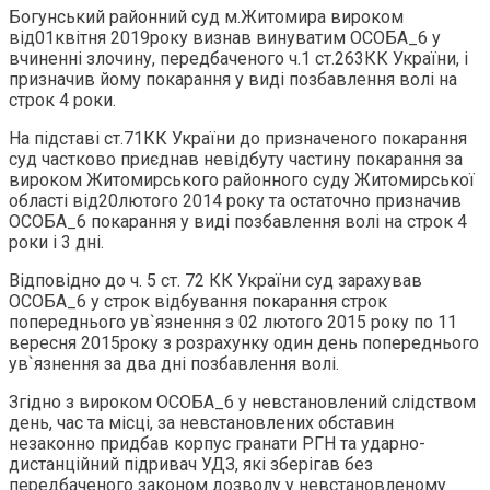
Богунський районний суд м.Житомира вироком
від01квітня 2019року визнав винуватим ОСОБА_6 у
вчиненні злочину, передбаченого ч.1 ст.263КК України, і
призначив йому покарання у виді позбавлення волі на
строк 4 роки.
На підставі ст.71КК України до призначеного покарання
суд частково приєднав невідбуту частину покарання за
вироком Житомирського районного суду Житомирської
області від20лютого 2014 року та остаточно призначив
ОСОБА_6 покарання у виді позбавлення волі на строк 4
роки і 3 дні.
Відповідно до ч. 5 ст. 72 КК України суд зарахував
ОСОБА_6 у строк відбування покарання строк
попереднього ув`язнення з 02 лютого 2015 року по 11
вересня 2015року з розрахунку один день попереднього
ув`язнення за два дні позбавлення волі.
Згідно з вироком ОСОБА_6 у невстановлений слідством
день, час та місці, за невстановлених обставин
незаконно придбав корпус гранати РГН та ударно-
дистанційний підривач УДЗ, які зберігав без
передбаченого законом дозволу у невстановленому