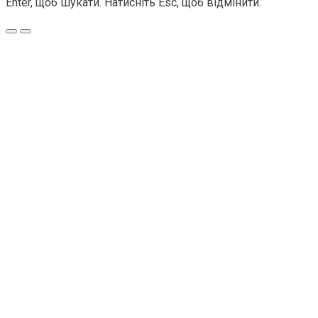
Enter, щоб шукати. Натисніть Esc, щоб відмінити.
Меню