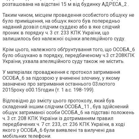
розташована на відстані 15 м від будинку АДРЕСА_2 .
Таким чином, місцем проведення особистого обшуку не
було приміщення, на обшук якого був попередньо
наданий дозвіл слідчим суддею або в яке слідчий
проник в порядку ч. 3 ст. 233 КПК України, що
залишилось без належної оцінки апеляційного суду.
Крім цього, належного обґрунтування того, що ОСОБА_6
було обшукано в порядку, передбаченому ч.3 ст.208КПК
України, ухвала апеляційного суду також не містить.
У матеріалах провадження є протокол затримання
ОСОБА_6 за підозрою у вчиненні злочину, у якому
зазначено про затримання останнього 03лютого
2015року о00.15годин (т. 1 а.с. 198-199).
Відповідно до змісту цього протоколу, який був
складений іншим слідчим ОСОБА_11 , був здійснений
обшук затриманої особи ОСОБА_6 на підставі положень
ч. 3 ст. 208 КПК України із дотриманням правил
передбачених ч. 7 ст. 233, ст. 236 КПК України, в ході
якого у ОСОБА_6 були виявлені та вилучені два
мобільних телефони.