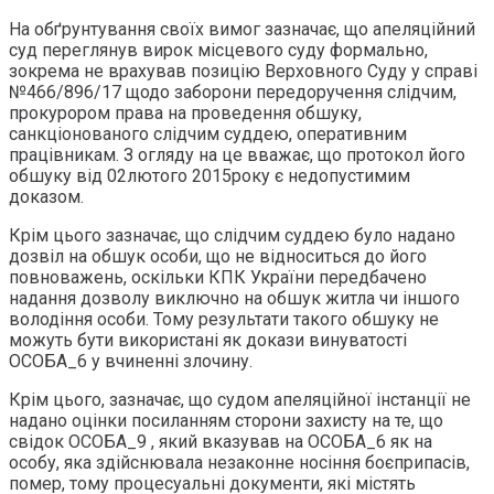
На обґрунтування своїх вимог зазначає, що апеляційний
суд переглянув вирок місцевого суду формально,
зокрема не врахував позицію Верховного Суду у справі
№466/896/17 щодо заборони передоручення слідчим,
прокурором права на проведення обшуку,
санкціонованого слідчим суддею, оперативним
працівникам. З огляду на це вважає, що протокол його
обшуку від 02лютого 2015року є недопустимим
доказом.
Крім цього зазначає, що слідчим суддею було надано
дозвіл на обшук особи, що не відноситься до його
повноважень, оскільки КПК України передбачено
надання дозволу виключно на обшук житла чи іншого
володіння особи. Тому результати такого обшуку не
можуть бути використані як докази винуватості
ОСОБА_6 у вчиненні злочину.
Крім цього, зазначає, що судом апеляційної інстанції не
надано оцінки посиланням сторони захисту на те, що
свідок ОСОБА_9 , який вказував на ОСОБА_6 як на
особу, яка здійснювала незаконне носіння боєприпасів,
помер, тому процесуальні документи, які містять