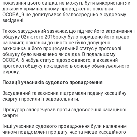
показання цього свідка, не можуть бути використані як
докази у кримінальному провадженні, оскільки
ОСОБА_9 не допитувався безпосередньо в судовому
засіданні.
Також засуджений зазначає, що під час його затримання і
обшуку 02лютого 2015року було порушено його право
на захист, оскільки до нього не було допущено
захисника, а його процесуальний статус у протоколі
обшуку було визначено як свідка. В подальшому
ОСОБА_6 набув статус підозрюваного, а вказаний
протокол обшуку покладено в основу обвинувального
вироку.
Позиції учасників судового провадження
Засуджений та захисник підтримали подану касаційну
скаргу і просили її задовольнити.
Прокурор заперечував проти задоволення касаційної
скарги.
Інші учасники судового провадження були належним
чином повідомлені про дату, час та місце касаційного