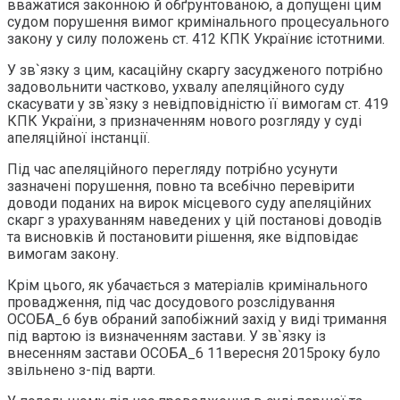
вважатися законною й обґрунтованою, а допущені цим
судом порушення вимог кримінального процесуального
закону у силу положень ст. 412 КПК Україниє істотними.
У зв`язку з цим, касаційну скаргу засудженого потрібно
задовольнити частково, ухвалу апеляційного суду
скасувати у зв`язку з невідповідністю її вимогам ст. 419
КПК України, з призначенням нового розгляду у суді
апеляційної інстанції.
Під час апеляційного перегляду потрібно усунути
зазначені порушення, повно та всебічно перевірити
доводи поданих на вирок місцевого суду апеляційних
скарг з урахуванням наведених у цій постанові доводів
та висновків й постановити рішення, яке відповідає
вимогам закону.
Крім цього, як убачається з матеріалів кримінального
провадження, під час досудового розслідування
ОСОБА_6 був обраний запобіжний захід у виді тримання
під вартою із визначенням застави. У зв`язку із
внесенням застави ОСОБА_6 11вересня 2015року було
звільнено з-під варти.