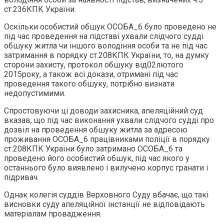
ст.236КПК України.
Оскільки особистий обшук ОСОБА_6 було проведено не
під час проведення на підставі ухвали слідчого судді
обшуку житла чи іншого володіння особи та не під час
затримання в порядку ст.208КПК України, то, на думку
сторони захисту, протокол обшуку від02лютого
2015року, а також всі докази, отримані під час
проведення такого обшуку, потрібно визнати
недопустимими.
Спростовуючи ці доводи захисника, апеляційний суд
вказав, що під час виконання ухвали слідчого судді про
дозвіл на проведення обшуку житла за адресою
проживання ОСОБА_6 працівниками поліції в порядку
ст.208КПК України було затримано ОСОБА_6 та
проведено його особистий обшук, під час якого у
останнього було виявлено і вилучено корпус гранати і
підривач.
Однак колегія суддів Верховного Суду вбачає, що такі
висновки суду апеляційної інстанції не відповідають
матеріалам провадження.