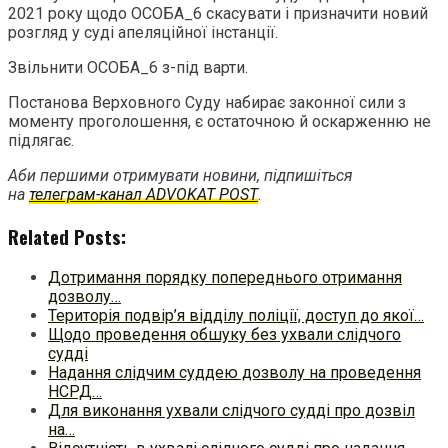
2021 року щодо ОСОБА_6 скасувати і призначити новий
розгляд у суді апеляційної інстанції.
Звільнити ОСОБА_6 з-під варти.
Постанова Верховного Суду набирає законної сили з
моменту проголошення, є остаточною й оскарженню не
підлягає.
Аби першими отримувати новини, підпишіться
на
телеграм-канал ADVOKAT POST
.
Related Posts:
Дотримання порядку попереднього отримання
дозволу…
Територія подвір’я відділу поліції, доступ до якої…
Щодо проведення обшуку без ухвали слідчого
судді
Надання слідчим суддею дозволу на проведення
НСРД…
Для виконання ухвали слідчого судді про дозвіл
на…