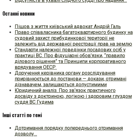
Відсутність в ухвалі слідчого судді про надання…
Останні новини
Пішов з життя київський адвокат Андрій Галь
Право співвласника багатоквартирного будинку на
судовий захист прибудинкової території не
залежить від державної реєстрації прав на землю
Стандарти належної поведінки посадових осіб у
практиці ВC. Про фідуціарні обов’язки, “правило
ділового рішення” та Принципи корпоративного
врядування ОЕСР
Доручення керівника органу розслідування
прирівнюється до постанови — докази, отримані
дізнавачем, залишаються допустимими
Юридичний аналіз. Про зв’язок практичного
досвіду з доктриною, логікою і здоровим глуздом
суддя ВС Гудима
Інші статті по темі
Дотримання порядку попереднього отримання
дозволу…