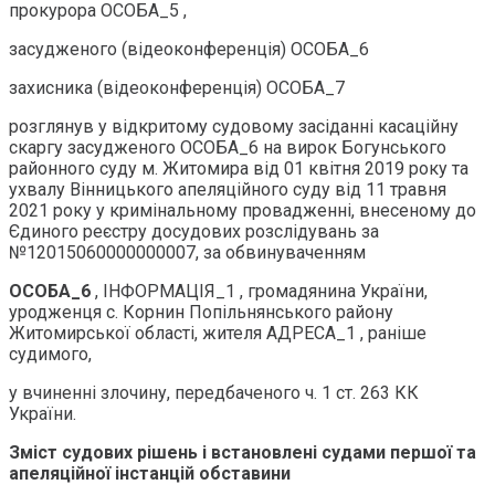
прокурора ОСОБА_5 ,
засудженого (відеоконференція) ОСОБА_6
захисника (відеоконференція) ОСОБА_7
розглянув у відкритому судовому засіданні касаційну
скаргу засудженого ОСОБА_6 на вирок Богунського
районного суду м. Житомира від 01 квітня 2019 року та
ухвалу Вінницького апеляційного суду від 11 травня
2021 року у кримінальному провадженні, внесеному до
Єдиного реєстру досудових розслідувань за
№12015060000000007, за обвинуваченням
ОСОБА_6
, ІНФОРМАЦІЯ_1 , громадянина України,
уродженця с. Корнин Попільнянського району
Житомирської області, жителя АДРЕСА_1 , раніше
судимого,
у вчиненні злочину, передбаченого ч. 1 ст. 263 КК
України.
Зміст судових рішень і встановлені судами першої та
апеляційної
інстанцій обставини