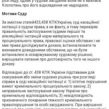
розгляду, однак у судове засідання вони не з`явилися.
Клопотань про його відкладення не надходило.
Мотиви Суду
За змістом статей433,438 КПКУкраїни, суд касаційної
інстанції є судом права, а не факту, а тому перевіряє
правильність застосування судами першої та
апеляційної інстанцій норм матеріального та
процесуального права, правової оцінки обставин і не
має права досліджувати докази, встановлювати та
визнавати доведеними обставини, що не були
встановлені в оскаржуваному судовому рішенні,
вирішувати питання про достовірність того чи іншого
доказу.
Відповідно до ст. 438 КПК України підставами для
скасування або зміни судових рішень при розгляді
справи в суді касаційної інстанції є: 1) істотне порушення
вимог кримінального процесуального закону; 2)
неправильне застосування закону України про
кримінальну відповідальність; 3) невідповідність
призначеного покарання тяжкості кримінального
правопорушення та особі засудженого. При вирішенні