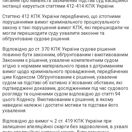
питання про наявність зазначених підстав суд касаційної
інстанції керується статтями 412-414 КПК України.
Статтею 412 КПК України передбачено, що істотними
порушеннями вимог кримінального процесуального
закону є такі порушення вимог КПК, які перешкодили чи
могли перешкодити суду ухвалити законне та
обґрунтоване судове рішення.
Відповідно до ст. 370 КПК України судове рішення
повинно бути законним, обґрунтованим і вмотивованим.
Законним є рішення, ухвалене компетентним судом
згідно з нормами матеріального права з дотриманням
вимог щодо кримінального провадження, передбачених
цим Кодексом. Обґрунтованим є рішення, ухвалене
судом на підставі об`єктивно з`ясованих обставин, які
підтверджені доказами, дослідженими під час судового
розгляду та оціненими судом відповідно до статті 94
цього Кодексу. Вмотивованим є рішення, в якому
наведені належні і достатні мотиви та підстави його
ухвалення.
Відповідно до вимог ч. 2 ст. 419 КПК України при
залишенні апеляційної скарги без задоволення, в ухвалі