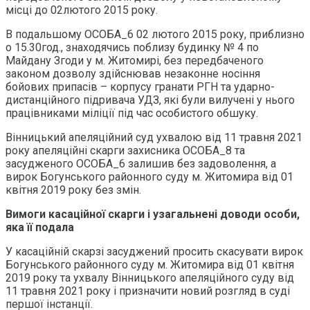
місці до 02лютого 2015 року.
В подальшому ОСОБА_6 02 лютого 2015 року, приблизно
о 15.30год., знаходячись поблизу будинку № 4 по
Майдану Згоди у м. Житомирі, без передбаченого
законом дозволу здійснював незаконне носіння
бойових припасів – корпусу гранати РГН та ударно-
дистанційного підривача УДЗ, які були вилучені у нього
працівниками міліції під час особистого обшуку.
Вінницький апеляційний суд ухвалою від 11 травня 2021
року апеляційні скарги захисника ОСОБА_8 та
засудженого ОСОБА_6 залишив без задоволення, а
вирок Богунського районного суду м. Житомира від 01
квітня 2019 року без змін.
Вимоги касаційної скарги і узагальнені доводи особи,
яка її подала
У касаційній скарзі засуджений просить скасувати вирок
Богунського районного суду м. Житомира від 01 квітня
2019 року та ухвалу Вінницького апеляційного суду від
11 травня 2021 року і призначити новий розгляд в суді
першої інстанції.