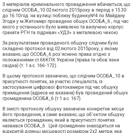
З матеріалів кримінального провадження вбачається, що
слідчим ОСОБА_10 02лютого 2015року в період з 15.30
до 16.10год. на вулиці поблизу будинку№4 по Майдану
Згоди у м.Житомирі проведено обшук ОСОБА_6 , під час
якого у останнього було виявлено та вилучено корпус
гранати РГН та підривач «УДЗ» з металевою чекою.
За результатами проведеного обшуку слідчим було
складено протокол від 02лютого 2015року, у якому
вказано, що ОСОБА_6 роз`яснено права згідно з
положеннями ст.66КПК України (права та обов`язки
свідка) (т. 1 а.с. 166-172).
В цьому протоколі зазначено, що слідчим ОСОБА_10 в
присутності понятих, за участю спеціаліста, із
застосування цифрової фотокамери під час обшуку
приміщення (адреса не вказана) був проведений обшук
громадянина ОСОБА_6 (т.1 а.с. 167).
В змісті протоколу обшуку зазначене конкретне місце
його проведення, а саме вказано, що об`єктом обшуку
являється громадянин, який в присутності понятих
назвався ОСОБА_6 . Цей громадянин знаходиться на
відкритій ділянці місцевості розміром 2х2 метри, яка