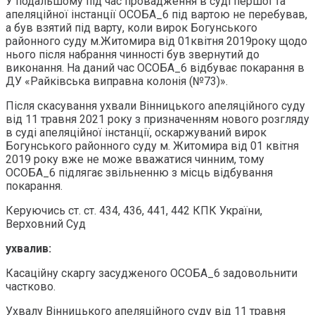
У подальшому під час провадження в суді першої та
апеляційної інстанції ОСОБА_6 під вартою не перебував,
а був взятий під варту, коли вирок Богунського
районного суду м.Житомира від 01квітня 2019року щодо
нього після набрання чинності був звернутий до
виконання. На даний час ОСОБА_6 відбуває покарання в
ДУ «Райківська виправна колонія (№73)».
Після скасування ухвали Вінницького апеляційного суду
від 11 травня 2021 року з призначенням нового розгляду
в суді апеляційної інстанції, оскаржуваний вирок
Богунського районного суду м. Житомира від 01 квітня
2019 року вже не може вважатися чинним, тому
ОСОБА_6 підлягає звільненню з місць відбування
покарання.
Керуючись ст. ст. 434, 436, 441, 442 КПК України,
Верховний Суд
ухвалив:
Касаційну скаргу засудженого ОСОБА_6 задовольнити
частково.
Ухвалу Вінницького апеляційного суду від 11 травня