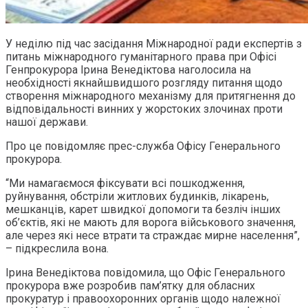
У неділю під час засідання Міжнародної ради експертів з
питань міжнародного гуманітарного права при Офісі
Генпрокурора Ірина Венедіктова наголосила на
необхідності якнайшвидшого розгляду питання щодо
створення міжнародного механізму для притягнення до
відповідальності винних у жорстоких злочинах проти
нашої держави.
Про це повідомляє прес-служба Офісу Генерального
прокурора.
“Ми намагаємося фіксувати всі пошкодження,
руйнування, обстріли житлових будинків, лікарень,
мешканців, карет швидкої допомоги та безліч інших
об’єктів, які не мають для ворога військового значення,
але через які несе втрати та страждає мирне населення”,
– підкреслила вона.
Ірина Венедіктова повідомила, що Офіс Генерального
прокурора вже розробив пам’ятку для обласних
прокуратур і правоохоронних органів щодо належної