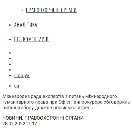
ПРАВООХОРОННІ ОРГАНИ
АНАЛІТИКА
БЕЗ КОМЕНТАРІВ
Facebook
Mail
Telegram
Feed
Пошук
ua
Міжнародна рада експертів з питань міжнародного
гуманітарного права при Офісі Генпрокурора обговорила
питання збору доказів російської агресії
Перейти
НОВИНИ
,
ПРАВООХОРОННІ ОРГАНИ
до
28.02.2022
11:12
змісту