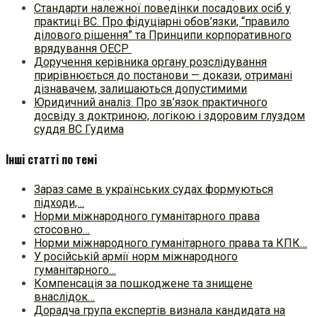
Стандарти належної поведінки посадових осіб у
практиці ВC. Про фідуціарні обов’язки, “правило
ділового рішення” та Принципи корпоративного
врядування ОЕСР
Доручення керівника органу розслідування
прирівнюється до постанови — докази, отримані
дізнавачем, залишаються допустимими
Юридичний аналіз. Про зв’язок практичного
досвіду з доктриною, логікою і здоровим глуздом
суддя ВС Гудима
Інші статті по темі
Зараз саме в українських судах формуються
підходи,…
Норми міжнародного гуманітарного права
стосовно…
Норми міжнародного гуманітарного права та КПК…
У російській армії норм міжнародного
гуманітарного…
Компенсація за пошкоджене та знищене
внаслідок…
Дорадча група експертів визнала кандидата на