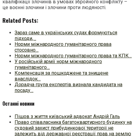
кваліфікації злочинів в умовах збройного конфлікту –
це воєнні злочини і злочини проти людяності.
Related Posts:
Зараз саме в українських судах формуються
підходи,…
Норми міжнародного гуманітарного права
стосовно…
Норми міжнародного гуманітарного права та КПК…
У російській армії норм міжнародного
гуманітарного…
Компенсація за пошкоджене та знищене
внаслідок…
Дорадча група експертів визнала кандидата на
посаду…
Останні новини
Пішов з життя київський адвокат Андрій Галь
Право співвласника багатоквартирного будинку на
судовий захист прибудинкової території не
залежить від державної реєстрації прав на землю