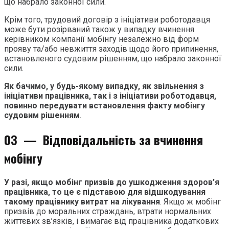
що набрало законної сили.
Крім того, трудовий договір з ініціативи роботодавця
може бути розірваний також у випадку вчинення
керівником компанії мобінгу незалежно від форм
прояву та/або невжиття заходів щодо його припинення,
встановленого судовим рішенням, що набрало законної
сили.
Як бачимо, у будь-якому випадку, як звільнення з
ініціативи працівника, так і з ініціативи роботодавця,
повинно передувати встановлення факту мобінгу
судовим рішенням
.
03 —
Відповідальність за вчинення
мобінгу
У разі, якщо мобінг призвів до ушкодження здоров’я
працівника, то це є підставою для відшкодування
такому працівнику витрат на лікування
. Якщо ж мобінг
призвів до моральних страждань, втрати нормальних
життєвих зв’язків, і вимагає від працівника додаткових