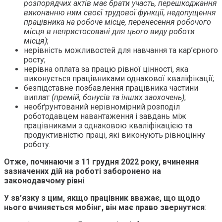
розпорядчих актів має брати участь, перешкоджання
виконанню ним своєї трудової функції, недопущення
працівника на робоче місце, перенесення робочого
місця в непристосовані для цього виду роботи
місця)
;
нерівність можливостей для навчання та кар’єрного
росту;
нерівна оплата за працю рівної цінності, яка
виконується працівниками однакової кваліфікації;
безпідставне позбавлення працівника частини
виплат
(премій, бонусів та інших заохочень)
;
необґрунтований нерівномірний розподіл
роботодавцем навантаження і завдань між
працівниками з однаковою кваліфікацією та
продуктивністю праці, які виконують рівноцінну
роботу.
Отже, починаючи з 11 грудня 2022 року, вчинення
зазначених дій на роботі заборонено на
законодавчому рівні
.
У зв’язку з цим, якщо працівник вважає, що щодо
нього вчиняється мобінг, він має право звернутися
: