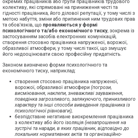
окремих працівників або групи працівників трудового
колективу, які спрямовані на приниження честі та
гідності працівника, його ділової репутації, у тому числі з
метою набуття, зміни або припинення ним трудових прав
та обов’язків, що
проявляються у формі
психологічного та/або економічного тиску
, зокрема із
застосуванням засобів електронних комунікацій,
створення стосовно працівника напруженої, ворожої,
образливої атмосфери, у тому числі такої, що змушує
його недооцінювати свою професійну придатність.
Законом визначено форми психологічного та
економічного тиску, наприклад:
створення стосовно працівника напруженої,
ворожої, образливої атмосфери
(погрози,
висміювання, наклепи, зневажливі зауваження,
поведінка загрозливого, залякуючого, принизливого
характеру та інші способи виведення працівника із
психологічної рівноваги)
;
безпідставне негативне виокремлення працівника
з колективу або його ізоляція
(незапрошення на
зустрічі та наради, в яких працівник, відповідно до
локальних нормативних актів та організаційно-