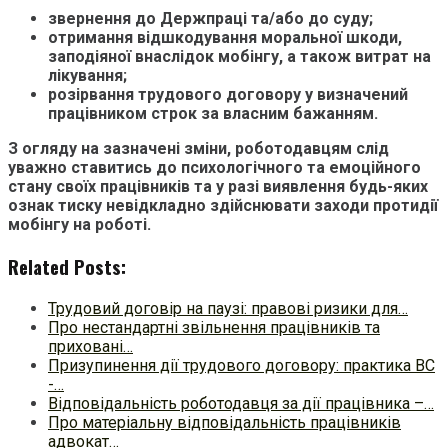
звернення до Держпраці та/або до суду;
отримання відшкодування моральної шкоди,
заподіяної внаслідок мобінгу, а також витрат на
лікування;
розірвання трудового договору у визначений
працівником строк за власним бажанням.
З огляду на зазначені зміни, роботодавцям слід
уважно ставитись до психологічного та емоційного
стану своїх працівників та у разі виявлення будь-яких
ознак тиску невідкладно здійснювати заходи протидії
мобінгу на роботі.
Related Posts:
Трудовий договір на паузі: правові ризики для…
Про нестандартні звільнення працівників та
приховані…
Призупинення дії трудового договору: практика ВС
-…
Відповідальність роботодавця за дії працівника –…
Про матеріальну відповідальність працівників
адвокат…