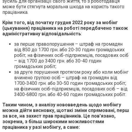
зусиль для організації свого життя, то з роботодавця
може бути стягнута моральна шкода на користь такого
працівника.
Крім того, від початку грудня 2022 року за мобінг
(цькування) працівника на роботі передбачено також
адміністративну відповідальність
:
за перше правопорушення – штраф на громадян
від 850 до 1700 грн. або 20-30 годин громадських
робіт; на фізичних осіб-підприємців, посадових осіб
– від 1700 до 3400 грн. або 30-40 годин
громадських робіт;
за друге порушення протягом року або коли мобінг
вчинено групою осіб – штраф на громадян від
1700-3400 грн. або 30-50 годин громадських робіт;
на фізичних осіб-підприємців, посадових осіб – від
3400-6800 грн. або 40-60 годин громадських робіт.
Таким чином, з аналізу нововведень щодо мобінгу
можна дійти висновку, що
такі зміни спрямовані, перш
за все, на захист прав працівників. Це пов’язано,
зокрема, з більш широкими можливостями
працівника у разі мобінгу, а саме: