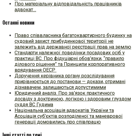
Про матеріальну відповідальність працівників
адвокат…
Останні новини
Право співвласника багатоквартирного будинку на
судовий захист прибудинкової території не
залежить від державної реєстрації прав на землю
Стандарти належної поведінки посадових осіб у
практиці ВC. Про фідуціарні обов’язки, “правило
ділового рішення” та Принципи корпоративного
врядування ОЕСР
Доручення керівника органу розслідування
прирівнюється до постанови — докази, отримані
дізнавачем, залишаються допустимими
Юридичний аналіз. Про зв’язок практичного
досвіду з доктриною, логікою і здоровим глуздом
суддя ВС Гудима
Національна асоціація адвокатів України та
Асоціація суб’єктів розподіленої та маневрової
генерації домовились про співпрацю
Інші статті по темі