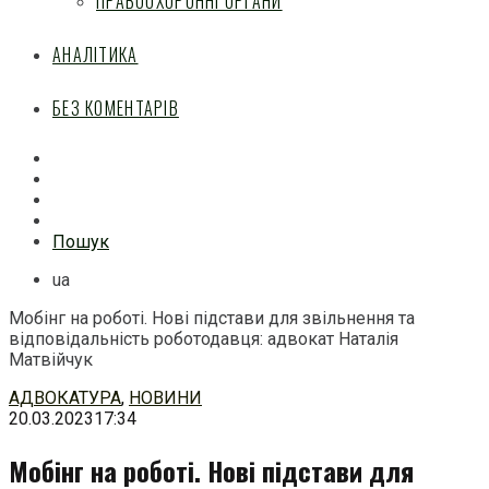
ПРАВООХОРОННІ ОРГАНИ
АНАЛІТИКА
БЕЗ КОМЕНТАРІВ
Facebook
Mail
Telegram
Feed
Пошук
ua
Мобінг на роботі. Нові підстави для звільнення та
відповідальність роботодавця: адвокат Наталія
Матвійчук
Перейти
АДВОКАТУРА
,
НОВИНИ
до
20.03.2023
17:34
змісту
Мобінг на роботі. Нові підстави для