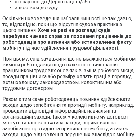
зі скаргою до Держпраці та/або
з позовом до суду.
Оскільки нововведення набрали чинності не так давно,
то, відповідно, поки що відсутня судова практика з
цього питання.
Хоча на разі на розгляді судів
перебуває чимало справ за позовами працівників до
роботодавців про визнання або встановлення факту
мобінгу під час здійснення трудової діяльності
.
При цьому, слід зауважити, що не вважаються мобінгом
вимоги роботодавця щодо належного виконання
працівником трудових обов’язків, зміна робочого місця,
посади працівника або розміру оплати праці в порядку,
встановленому законодавством, колективним або
трудовим договором.
Разом з тим саме роботодавець повинен здійснювати
заходи щодо запобігання та протидії мобінгу, наприклад,
проводити відповідні інформаційні, навчальні та
організаційні заходи. Також у колективному договорі
можуть встановлюватися заходи, спрямовані на
запобігання, протидію та припинення мобінгу, а також
заходи щодо відновлення порушених внаслідок мобінгу