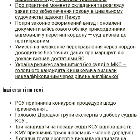
Про практичні моменти складання та розгляду
заяви про забезпечення позову в цивільному
судочинстві адвокат Лежух
Попри законно оформлений виїзд і оновлені
документи військового обліку прикордонники
відмовили у перетині кордону — суд визнав це
протиправним
Умисел на незаконне переправлення через кордон
доводиться без точних даних про маршрут: які
докази визнав достатніми ВС
Україна ризикує залишитися без судді в МКС —
головного кандидата Кишакевича визнали
некваліфікованим через рівень англійської
Інші статті по темі
РСУ припинила конкурсні процедури щодо
призначення…
Головою Дорадчої групи експертів з добору суддів
КСУ…
Три кандидати на посаду судді КСУ відповідають…
КМУ призначив трьох іноземців - членів дорадчої…
Дорадча група експертів визнала кандидата на