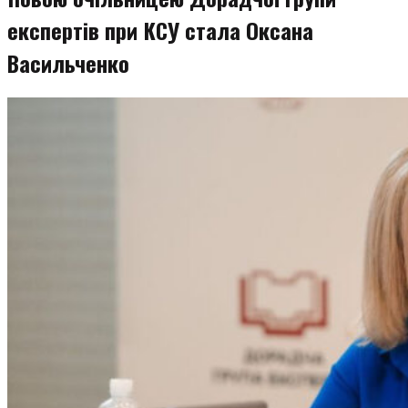
експертів при КСУ стала Оксана
Васильченко