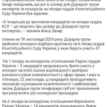
Залар повідомив, що рік в цілому для Дорадчої групи
експертів та конкурсів на посади суддів Конституційного
Суду України був вдалим.
«Є тенденція до зростання кандидатів на посади суддів
КСУ – це свідчить про довіру до Дорадчої групи
експертів», – зазначи Алеш Залар.
станом на 18 листопада 2024 року Дорадча група
здійснює конкурсні відбори одночасно на 6 посад суддів
Конституційного Суду України, у яких беруть участь 47
кандидатів:
“На 1 посаду за конкурсом, оголошеним Радою суддів
України – 3 кандидати продовжують брати участь у
конкурсі на етапі оцінки відповідності критерію
визнаного рівня компетентності у сфері права. І вже в
пʼятницю, 22 листопада, ці кандидати проходитимуть
письмове оцінювання компетентності і найближчим
часом Дорадча група поінформує суб’єкт призначення
про результати цієї конкурсної процедури.
На 2 посади за конкурсом, оголошеним Верховною
Радою України – 14 кандидатів продовжують брати