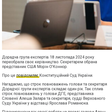
Дорадча група експертів 18 листопада 2024 року
переобрала своє керівництво. Секретарем обрана
представник США Морін О’Коннор.
Про це
повідомляє
Конституційний Суд України.
Нагадаємо, що строк повноважень голови та секретаря
Дорадчої групи експертів складає один рік. Так сплив
строк повноважень у голови ДГЕ, представника
Словенії Алеша Залара та секретаря, судді Верховного
Суду України у відставці Ярослава Романюка.
Підсумовуючи рік своєї роботи на посаді голови Алеш