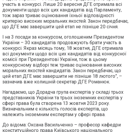
участь в конкурсі. Лише 20 вересня ДГЕ отримала всі
документи щодо всіх цих кандидатів від Парламенту,
тож зараз триває оцінювання їхньої відповідності
критерію високих моральних якостей. Закон передбачає,
що ДГЕ має завершити цей етап не пізніше 20 січня.
І на 3 посади за конкурсом, оголошеним Президентом
України – 30 кандидатів продовжують брати участь в
конкурсі. Якраз місяць тому, 18 жовтня, ДГЕ отримала
всі документи щодо всіх цих кандидатів від конкурсної
комісії при Президентові України, тож в цьому
конкурсному відборі теж триває оцінювання високих
моральних якостей кандидатів. Закон передбачає, що
цей етап ДГЕ має завершити не пізніше 18 лютого”, –
зазначив вже колишній секретар ДГЕ Романюк.
Нагадаємо, що Дорадча група експертів у складі трьох
представників України та трьох іноземних експертів у
сфері права була створена 13 жовтня 2023 року.
Визначальним є кількість голосів експертів, що
належить іноземним експертам у сфері права.
До відома: Оксана Васильченко – професор кафедри
конституційного права Київського національного