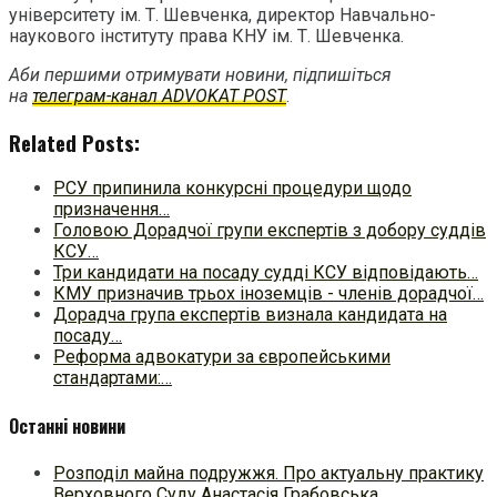
університету ім. Т. Шевченка, директор Навчально-
наукового інституту права КНУ ім. Т. Шевченка.
Аби першими отримувати новини, підпишіться
на
телеграм-канал ADVOKAT POST
.
Related Posts:
РСУ припинила конкурсні процедури щодо
призначення…
Головою Дорадчої групи експертів з добору суддів
КСУ…
Три кандидати на посаду судді КСУ відповідають…
КМУ призначив трьох іноземців - членів дорадчої…
Дорадча група експертів визнала кандидата на
посаду…
Реформа адвокатури за європейськими
стандартами:…
Останні новини
Розподіл майна подружжя. Про актуальну практику
Верховного Суду Анастасія Грабовська