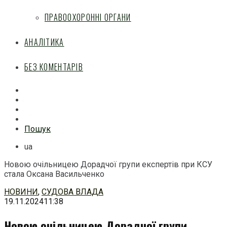
ПРАВООХОРОННІ ОРГАНИ
АНАЛІТИКА
БЕЗ КОМЕНТАРІВ
Facebook
Mail
Telegram
Feed
Пошук
ua
Новою очільницею Дорадчої групи експертів при КСУ
стала Оксана Васильченко
Перейти
НОВИНИ
,
СУДОВА ВЛАДА
до
19.11.2024
11:38
змісту
Новою очільницею Дорадчої групи