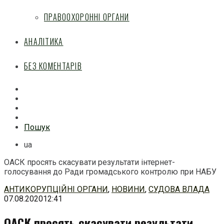
ПРАВООХОРОННІ ОРГАНИ
АНАЛІТИКА
БЕЗ КОМЕНТАРІВ
Facebook
Mail
Telegram
Feed
Пошук
ua
ОАСК просять скасувати результати інтернет-
голосування до Ради громадського контролю при НАБУ
Перейти
АНТИКОРУПЦІЙНІ ОРГАНИ
,
НОВИНИ
,
СУДОВА ВЛАДА
до
07.08.2020
12:41
змісту
ОАСК просять скасувати результати