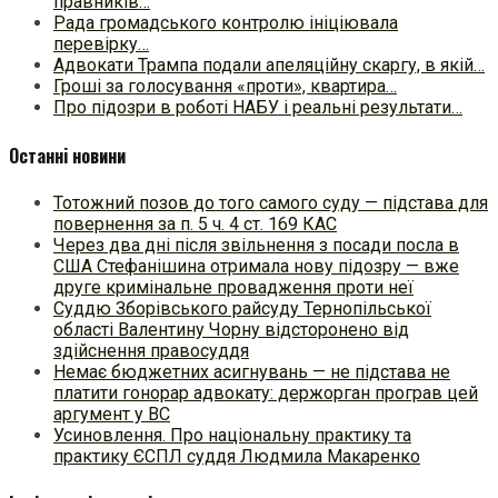
правників…
Рада громадського контролю ініціювала
перевірку…
Адвокати Трампа подали апеляційну скаргу, в якій…
Гроші за голосування «проти», квартира…
Про підозри в роботі НАБУ і реальні результати…
Останні новини
Тотожний позов до того самого суду — підстава для
повернення за п. 5 ч. 4 ст. 169 КАС
Через два дні після звільнення з посади посла в
США Стефанішина отримала нову підозру — вже
друге кримінальне провадження проти неї
Суддю Зборівського райсуду Тернопільської
області Валентину Чорну відсторонено від
здійснення правосуддя
Немає бюджетних асигнувань — не підстава не
платити гонорар адвокату: держорган програв цей
аргумент у ВС
Усиновлення. Про національну практику та
практику ЄСПЛ суддя Людмила Макаренко