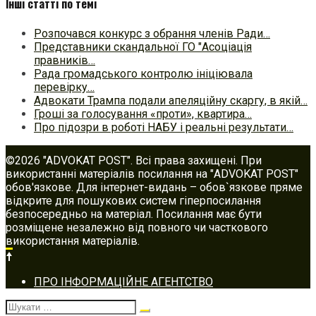
Інші статті по темі
Розпочався конкурс з обрання членів Ради…
Представники скандальної ГО "Асоціація
правників…
Рада громадського контролю ініціювала
перевірку…
Адвокати Трампа подали апеляційну скаргу, в якій…
Гроші за голосування «проти», квартира…
Про підозри в роботі НАБУ і реальні результати…
©2026 "ADVOKAT POST". Всі права захищені. При
використанні матеріалів посилання на "ADVOKAT POST"
обов'язкове. Для інтернет-видань – обов`язкове пряме
відкрите для пошукових систем гіперпосилання
безпосередньо на матеріал. Посилання має бути
розміщене незалежно від повного чи часткового
використання матеріалів.
Footer
ПРО ІНФОРМАЦІЙНЕ АГЕНТСТВО
navigation
Шукати: