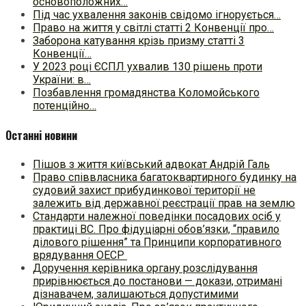
основоположних…
Під час ухвалення законів свідомо ігнорується…
Право на життя у світлі статті 2 Конвенції про…
Заборона катування крізь призму статті 3
Конвенції…
У 2023 році ЄСПЛ ухвалив 130 рішень проти
України: в…
Позбавлення громадянства Коломойського
потенційно…
Останні новини
Пішов з життя київський адвокат Андрій Галь
Право співвласника багатоквартирного будинку на
судовий захист прибудинкової території не
залежить від державної реєстрації прав на землю
Стандарти належної поведінки посадових осіб у
практиці ВC. Про фідуціарні обов’язки, “правило
ділового рішення” та Принципи корпоративного
врядування ОЕСР
Доручення керівника органу розслідування
прирівнюється до постанови — докази, отримані
дізнавачем, залишаються допустимими