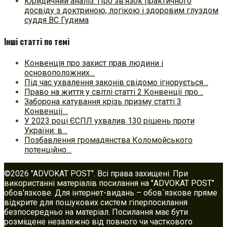
Юридичний аналіз. Про зв’язок практичного
досвіду з доктриною, логікою і здоровим глуздом
суддя ВС Гудима
Інші статті по темі
Конвенція про захист прав людини і
основоположних…
Під час ухвалення законів свідомо ігнорується…
Право на життя у світлі статті 2 Конвенції про…
Заборона катування крізь призму статті 3
Конвенції…
У 2023 році ЄСПЛ ухвалив 130 рішень проти
України: в…
Позбавлення громадянства Коломойського
потенційно…
©2026 "ADVOKAT POST". Всі права захищені. При
використанні матеріалів посилання на "ADVOKAT POST"
обов'язкове. Для інтернет-видань – обов`язкове пряме
відкрите для пошукових систем гіперпосилання
безпосередньо на матеріал. Посилання має бути
розміщене незалежно від повного чи часткового