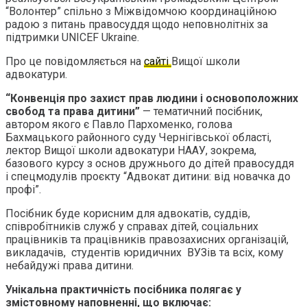
“Волонтер” спільно з Міжвідомчою координаційною
радою з питань правосуддя щодо неповнолітніх за
підтримки UNICEF Ukraine.
Про це повідомляється на
сайті
Вищої школи
адвокатури.
“Конвенція про захист прав людини і основоположних
свобод та права дитини”
— тематичний посібник,
автором якого є Павло Пархоменко, голова
Бахмацького районного суду Чернігівської області,
лектор Вищої школи адвокатури НААУ, зокрема,
базового курсу з основ дружнього до дітей правосуддя
і спецмодулів проєкту “Адвокат дитини: від новачка до
профі”.
Посібник буде корисним для адвокатів, суддів,
співробітників служб у справах дітей, соціальних
працівників та працівників правозахисних організацій,
викладачів, студентів юридичних ВУЗів та всіх, кому
небайдужі права дитини.
Унікальна практичність посібника полягає у
змістовному наповненні, що включає: