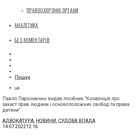
ПРАВООХОРОННІ ОРГАНИ
АНАЛІТИКА
БЕЗ КОМЕНТАРІВ
Facebook
Mail
Telegram
Feed
Пошук
ua
Павло Пархоменко видав посібник “Конвенція про
захист прав людини і основоположних свобод та права
дитини”
Перейти
АДВОКАТУРА
,
НОВИНИ
,
СУДОВА ВЛАДА
до
14.07.2022
12:16
змісту