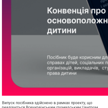
Випуск посібника здійснено в рамках проекту, що
реалізується Всеукраїнським громадським Центром