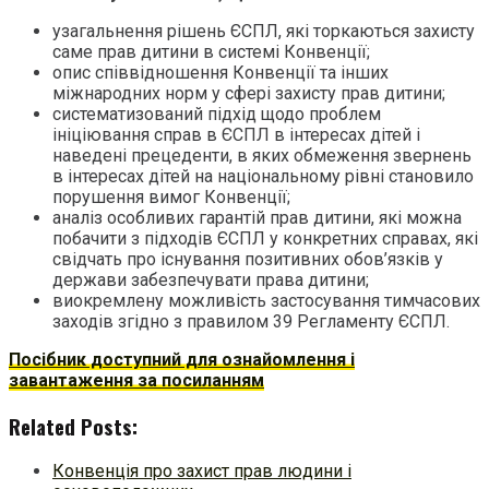
узагальнення рішень ЄСПЛ, які торкаються захисту
саме прав дитини в системі Конвенції;
опис співвідношення Конвенції та інших
міжнародних норм у сфері захисту прав дитини;
систематизований підхід щодо проблем
ініціювання справ в ЄСПЛ в інтересах дітей і
наведені прецеденти, в яких обмеження звернень
в інтересах дітей на національному рівні становило
порушення вимог Конвенції;
аналіз особливих гарантій прав дитини, які можна
побачити з підходів ЄСПЛ у конкретних справах, які
свідчать про існування позитивних обов’язків у
держави забезпечувати права дитини;
виокремлену можливість застосування тимчасових
заходів згідно з правилом 39 Регламенту ЄСПЛ.
Посібник доступний для ознайомлення і
завантаження за посиланням
Related Posts:
Конвенція про захист прав людини і