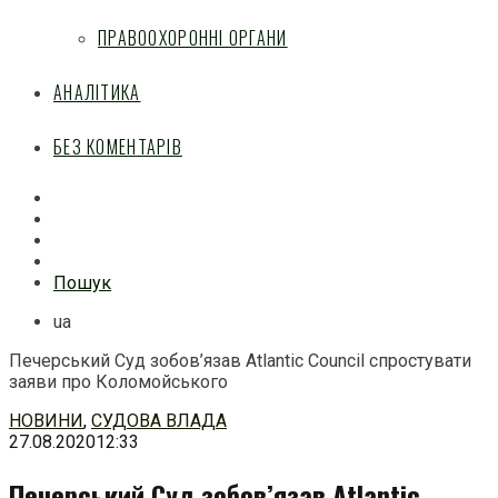
ПРАВООХОРОННІ ОРГАНИ
АНАЛІТИКА
БЕЗ КОМЕНТАРІВ
Facebook
Mail
Telegram
Feed
Пошук
ua
Печерський Суд зобов’язав Atlantic Council спростувати
заяви про Коломойського
Перейти
НОВИНИ
,
СУДОВА ВЛАДА
до
27.08.2020
12:33
змісту
Печерський Суд зобов’язав Atlantic