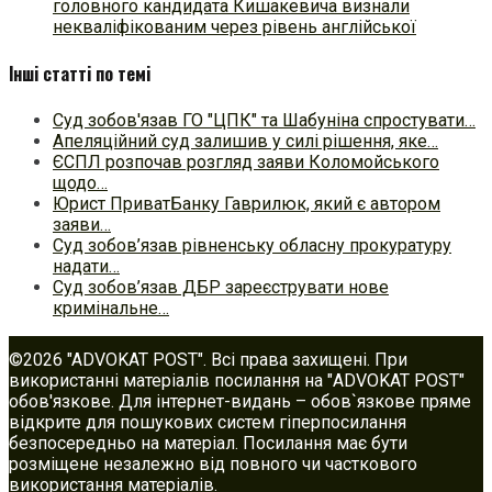
головного кандидата Кишакевича визнали
некваліфікованим через рівень англійської
Інші статті по темі
Суд зобов'язав ГО "ЦПК" та Шабуніна спростувати…
Апеляційний суд залишив у силі рішення, яке…
ЄСПЛ розпочав розгляд заяви Коломойського
щодо…
Юрист ПриватБанку Гаврилюк, який є автором
заяви…
Суд зобов’язав рівненську обласну прокуратуру
надати…
Суд зобов’язав ДБР зареєструвати нове
кримінальне…
©2026 "ADVOKAT POST". Всі права захищені. При
використанні матеріалів посилання на "ADVOKAT POST"
обов'язкове. Для інтернет-видань – обов`язкове пряме
відкрите для пошукових систем гіперпосилання
безпосередньо на матеріал. Посилання має бути
розміщене незалежно від повного чи часткового
використання матеріалів.