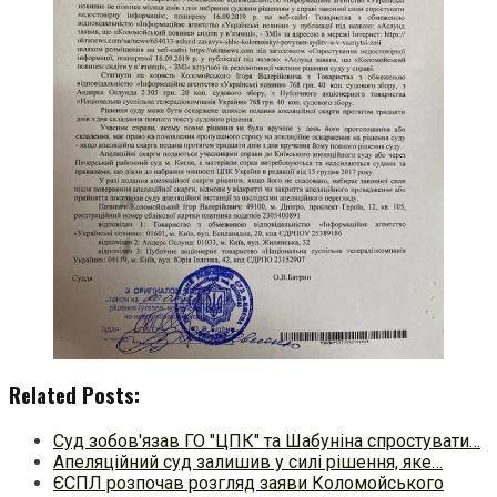
Related Posts:
Суд зобов'язав ГО "ЦПК" та Шабуніна спростувати…
Апеляційний суд залишив у силі рішення, яке…
ЄСПЛ розпочав розгляд заяви Коломойського