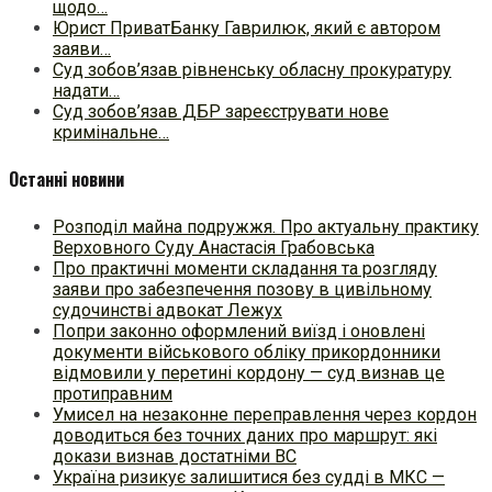
щодо…
Юрист ПриватБанку Гаврилюк, який є автором
заяви…
Суд зобов’язав рівненську обласну прокуратуру
надати…
Суд зобов’язав ДБР зареєструвати нове
кримінальне…
Останні новини
Розподіл майна подружжя. Про актуальну практику
Верховного Суду Анастасія Грабовська
Про практичні моменти складання та розгляду
заяви про забезпечення позову в цивільному
судочинстві адвокат Лежух
Попри законно оформлений виїзд і оновлені
документи військового обліку прикордонники
відмовили у перетині кордону — суд визнав це
протиправним
Умисел на незаконне переправлення через кордон
доводиться без точних даних про маршрут: які
докази визнав достатніми ВС
Україна ризикує залишитися без судді в МКС —