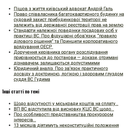
Пішов з життя київський адвокат Андрій Галь
Право співвласника багатоквартирного будинку на
судовий захист прибудинкової території не
залежить від державної реєстрації прав на землю
Стандарти належної поведінки посадових осіб у
практиці ВC. Про фідуціарні обов’язки, “правило
ділового рішення” та Принципи корпоративного
врядування ОЕСР
Доручення керівника органу розслідування
прирівнюється до постанови — докази, отримані
дізнавачем, залишаються допустимими
Юридичний аналіз. Про зв’язок практичного
досвіду з доктриною, логікою і здоровим глуздом
суддя ВС Гудима
Інші статті по темі
Щодо відсутності у міськради коштів на сплату…
ВП ВС відступила від висновку КЦС ВС щодо…
Про особливості представництва прокурором
інтересів…
13 місяців діятимуть неконституційні положення