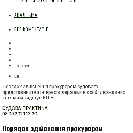
ПРАВООХОРОННІ ОРГАНИ
АНАЛІТИКА
БЕЗ КОМЕНТАРІВ
Facebook
Mail
Telegram
Feed
Пошук
ua
Порядок здійснення прокурором судового
представництва інтересів держави в особі державних
компаній: відступ ВП ВС
Перейти
СУДОВА ПРАКТИКА
до
08.09.2021
13:20
змісту
Порядок здійснення прокурором