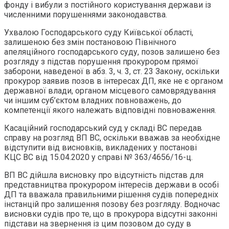
фонду і вибули з постійного користування держави із
численними порушеннями законодавства.
Ухвалою Господарського суду Київської області,
залишеною без змін постановою Північного
апеляційного господарського суду, позов залишено без
розгляду з підстав порушення прокурором прямої
заборони, наведеної в абз. 3, ч. 3, ст. 23 Закону, оскільки
прокурор заявив позов в інтересах ДП, яке не є органом
державної влади, органом місцевого самоврядування
чи іншим суб’єктом владних повноважень, до
компетенції якого належать відповідні повноваження.
Касаційний господарський суд у складі ВС передав
справу на розгляд ВП ВС, оскільки вважав за необхідне
відступити від висновків, викладених у постанові
КЦС ВС від 15.04.2020 у справі № 363/4656/16-ц.
ВП ВС дійшла висновку про відсутність підстав для
представництва прокурором інтересів держави в особі
ДП та вважала правильними рішення судів попередніх
інстанцій про залишення позову без розгляду. Водночас
висновки судів про те, що в прокурора відсутні законні
підстави на звернення із цим позовом до суду в