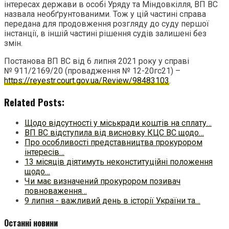
інтересах держави в особі Уряду та Міндовкілля, ВП ВС
назвала необґрунтованими. Тож у цій частині справа
передана для продовження розгляду до суду першої
інстанції, в іншій частині рішення судів залишені без
змін.
Постанова ВП ВС від 6 липня 2021 року у справі
№ 911/2169/20 (провадження № 12-20гс21) –
https://reyestr.court.gov.ua/Review/98483103
.
Related Posts:
Щодо відсутності у міськради коштів на сплату…
ВП ВС відступила від висновку КЦС ВС щодо…
Про особливості представництва прокурором
інтересів…
13 місяців діятимуть неконституційні положення
щодо…
Чи має визначений прокурором позивач
повноваження…
9 липня - важливий день в історії України та…
Останні новини