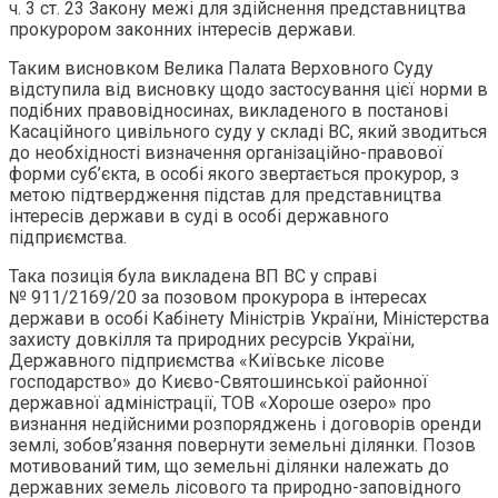
ч. 3 ст. 23 Закону межі для здійснення представництва
прокурором законних інтересів держави.
Таким висновком Велика Палата Верховного Суду
відступила від висновку щодо застосування цієї норми в
подібних правовідносинах, викладеного в постанові
Касаційного цивільного суду у складі ВС, який зводиться
до необхідності визначення організаційно-правової
форми суб’єкта, в особі якого звертається прокурор, з
метою підтвердження підстав для представництва
інтересів держави в суді в особі державного
підприємства.
Така позиція була викладена ВП ВС у справі
№ 911/2169/20 за позовом прокурора в інтересах
держави в особі Кабінету Міністрів України, Міністерства
захисту довкілля та природних ресурсів України,
Державного підприємства «Київське лісове
господарство» до Києво-Святошинської районної
державної адміністрації, ТОВ «Хороше озеро» про
визнання недійсними розпоряджень і договорів оренди
землі, зобов’язання повернути земельні ділянки. Позов
мотивований тим, що земельні ділянки належать до
державних земель лісового та природно-заповідного