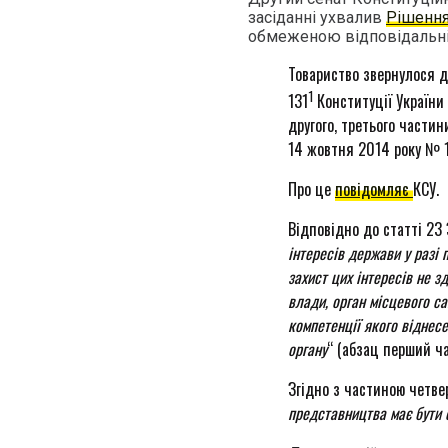
засіданні ухвалив
Рішенн
обмеженою відповідальніст
Товариство звернулося д
1
131
Конституції України 
другого, третього частин
14 жовтня 2014 року № 1
Про це
повідомляє
КСУ.
Відповідно до статті 23 
інтересів держави у разі
захист цих інтересів не 
влади, орган місцевого с
компетенції якого віднесе
органу
“ (абзац перший ча
Згідно з частиною четве
представництва має бути 