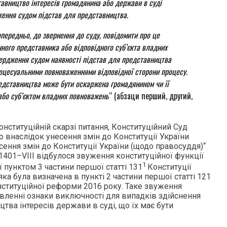
авництво інтересів громадянина або держави
в суді
ення судом підстав для представництва.
передньо, до звернення до
суду, повідомити про це
нного представника або відповідного
суб’єкта владних
вердження судом наявності підстав для представництва
оцесуальними повноваженнями відповідної сторони процесу.
едставництва може бути оскаржена громадянином чи її
бо суб’єктом
владних повноважень
“ (абзаци перший, другий,
нституційній скарзі питання, Конституційний Суд
що внаслідок унесення змін до Конституції України
ення змін до Конституції України (щодо правосуддя)“
1401–VIII відбулося звуження конституційної функції
1
 пунктом 3 частини першої статті 131
Конституції
 яка була визначена в пункті 2 частини першої статті 121
нституційної реформи 2016 року. Таке звуження
овленні ознаки виключності для випадків здійснення
ва інтересів держави в суді, що їх має бути