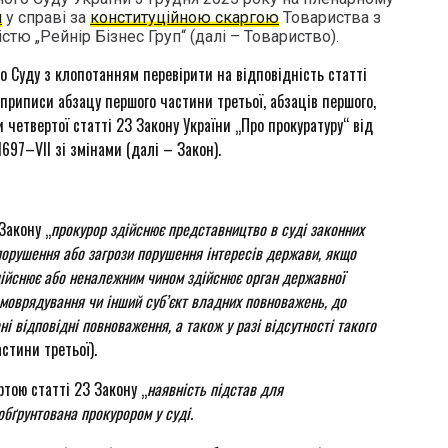
я
у справі за
конституційною скаргою
Товариства з
ю „Рейнір Бізнес Груп“ (далі – Товариство).
о Суду з клопотанням перевірити на відповідність статті
приписи абзацу першого частини третьої, абзаців першого,
и четвертої статті 23 Закону України „Про прокуратуру“ від
697–VII зі змінами (далі – Закон).
Закону „
прокурор здійснює представництво в суді законних
 порушення або загрози порушення інтересів держави, якщо
здійснює або неналежним чином здійснює орган державної
амоврядування чи інший суб’єкт владних повноважень, до
ні відповідні повноваження, а також у разі відсутності такого
стини третьої).
ртою статті 23 Закону „
наявність підстав для
обґрунтована прокурором у суді.