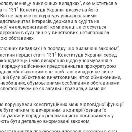
сполучення „у виключних випадках“, яке міститься в
1
атті 131
Конституції України, вказує на його
Він не наділяє прокуратуру універсальними
ставництва інтересів держави в суді та не
ної чи альтернативної компетенції, а стосується
 держави в суді лише у виняткових, нетипових за
ою обставинах.
ключних випадках і в порядку, що визначені законом“,
1
частини першої статті 131
Конституції України, серед
 законодавець і має дискрецію щодо унормування в
 і порядку здійснення представництва прокуратурою
 однак обов’язковим є те, щоб такі випадки не лише
 а й були об’єктивно винятковими, чітко обмеженими,
 необхідних, обумовленими особливими обставинами
спостерігачем не як загальні правила, а саме як
 не порушували конституційних меж відповідної функції
є бути чітким та вичерпним, а критерії/ознаки їх
та умови й порядок реалізації його повноважень у
ють бути детально внормовані законом.
едставництва прокурором інтересів держави в суді