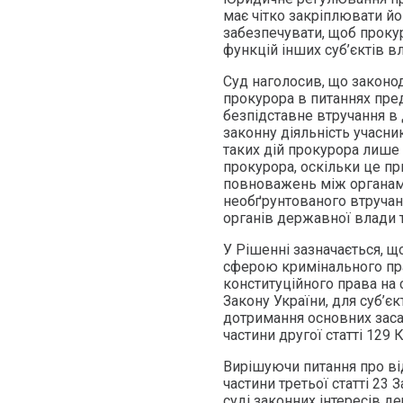
має чітко закріплювати йо
забезпечувати, щоб проку
функцій інших суб’єктів в
Суд наголосив, що закон
прокурора в питаннях пред
безпідставне втручання в 
законну діяльність учасни
таких дій прокурора лише
прокурора, оскільки це п
повноважень між органам
необґрунтованого втручанн
органів державної влади 
У Рішенні зазначається, 
сферою кримінального пра
конституційного права на 
Закону України, для суб’єкт
дотримання основних засад
частини другої статті 129 
Вирішуючи питання про ві
частини третьої статті 23
суді законних інтересів д