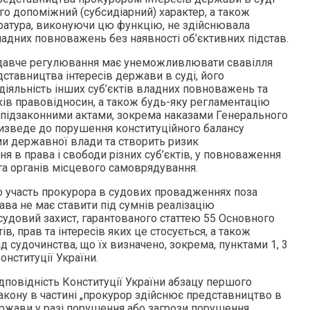
го допоміжний (субсидіарний) характер, а також
ратура, виконуючи цю функцію, не здійснювала
ладних повноважень без наявності об’єктивних підстав.
одавче регулювання має унеможливлювати свавілля
ставництва інтересів держави в суді, його
діяльність інших суб’єктів владних повноважень та
ків правовідносин, а також будь-яку регламентацію
 підзаконними актами, зокрема наказами Генерального
ризведе до порушення конституційного балансу
и державної влади та створить ризик
я в права і свободи різних суб’єктів, у повноваження
та органів місцевого самоврядування.
що участь прокурора в судових провадженнях поза
ва не має ставити під сумнів реалізацію
судовий захист, гарантованого статтею 55 Основного
ів, прав та інтересів яких це стосується, а також
 судочинства, що їх визначено, зокрема, пунктами 1, 3
Конституції України.
дповідність Конституції України абзацу першого
 Закону в частині „прокурор здійснює представництво в
ержави у разі порушення або загрози порушення