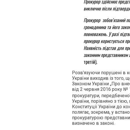
Прокурор здійснює предст
виключно після підтвердж
Прокурор зобов’язаний по
громадянина та його зако
повноважень. У разі підт
прокурор користується пр
Наявність підстав для пр
законним представником а
третій).
Розв’язуючи порушені в ко
України виходив із того, 
Законом України „Про внес
від 2 червня 2016 року № 
прокуратури, передбаченої
України, порівняно з тією,
Конституції України до ко
полягає, зокрема, у встан
прокуратурою представницт
визначено в законі.