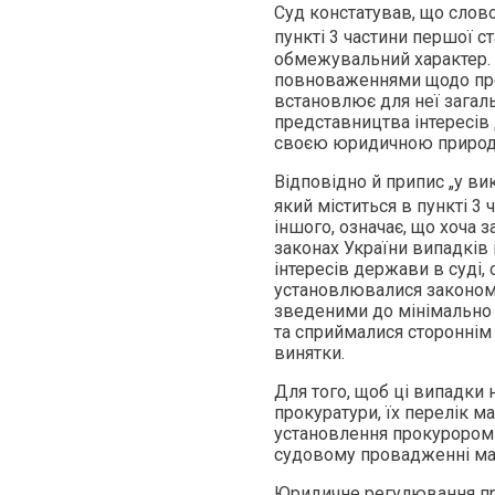
Суд констатував, що слово
пункті 3 частини першої ст
обмежувальний характер. 
повноваженнями щодо пред
встановлює для неї загаль
представництва інтересів
своєю юридичною природ
Відповідно й припис „у ви
який міститься в пункті 3 
іншого, означає, що хоча
законах України випадків
інтересів держави в суді,
установлювалися законом,
зведеними до мінімально
та сприймалися стороннім 
винятки.
Для того, щоб ці випадки
прокуратури, їх перелік ма
установлення прокурором 
судовому провадженні ма
Юридичне регулювання пр