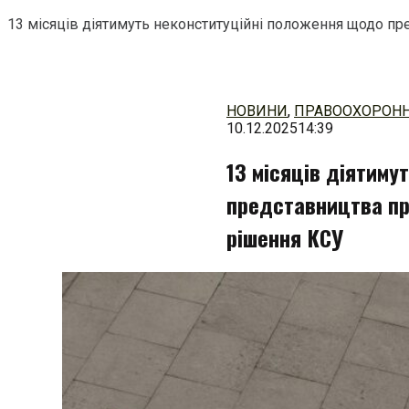
13 місяців діятимуть неконституційні положення щодо пр
Перейти
до
змісту
НОВИНИ
,
ПРАВООХОРОНН
10.12.2025
14:39
13 місяців діятим
представництва пр
рішення КСУ