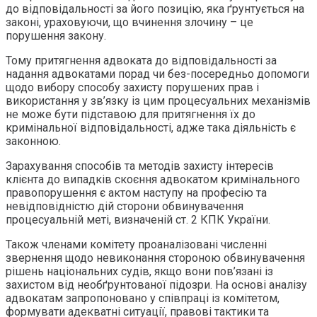
до відповідальності за його позицію, яка ґрунтується на
законі, ураховуючи, що вчинення злочину – це
порушення закону.
Тому притягнення адвоката до відповідальності за
надання адвокатами порад чи без-посередньо допомоги
щодо вибору способу захисту порушених прав і
використання у зв’язку із цим процесуальних механізмів
не може бути підставою для притягнення їх до
кримінальної відповідальності, адже така діяльність є
законною.
Зарахування способів та методів захисту інтересів
клієнта до випадків скоєння адвокатом кримінального
правопорушення є актом наступу на професію та
невідповідністю дій сторони обвинувачення
процесуальній меті, визначеній ст. 2 КПК України.
Також членами комітету проаналізовані численні
звернення щодо невиконання стороною обвинувачення
рішень національних судів, якщо вони пов’язані із
захистом від необґрунтованої підозри. На основі аналізу
адвокатам запропоновано у співпраці із комітетом,
формувати адекватні ситуації, правові тактики та