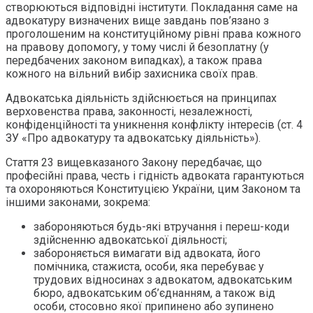
створюються відповідні інститути. Покладання саме на
адвокатуру визначених вище завдань пов’язано з
проголошеним на конституційному рівні права кожного
на правову допомогу, у тому числі й безоплатну (у
передбачених законом випадках), а також права
кожного на вільний вибір захисника своїх прав.
Адвокатська діяльність здійснюється на принципах
верховенства права, законності, незалежності,
конфіденційності та уникнення конфлікту інтересів (ст. 4
ЗУ «Про адвокатуру та адвокатську діяльність»).
Стаття 23 вищевказаного Закону передбачає, що
професійні права, честь і гідність адвоката гарантуються
та охороняються Конституцією України, цим Законом та
іншими законами, зокрема:
забороняються будь-які втручання і переш-коди
здійсненню адвокатської діяльності;
забороняється вимагати від адвоката, його
помічника, стажиста, особи, яка перебуває у
трудових відносинах з адвокатом, адвокатським
бюро, адвокатським об’єднанням, а також від
особи, стосовно якої припинено або зупинено