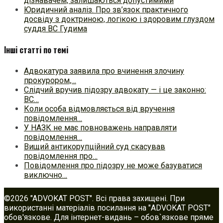
дізнавачем, залишаються допустимими
Юридичний аналіз. Про зв’язок практичного
досвіду з доктриною, логікою і здоровим глуздом
суддя ВС Гудима
Інші статті по темі
Адвокатура заявила про вчинення злочину
прокурором,…
Слідчий вручив підозру адвокату — і це законно:
ВС…
Коли особа відмовляється від вручення
повідомлення…
У НАЗК не має повноважень направляти
повідомлення…
Вищий антикорупційний суд скасував
повідомлення про…
Повідомлення про підозру не може базуватися
виключно…
©2026 "ADVOKAT POST". Всі права захищені. При
використанні матеріалів посилання на "ADVOKAT POST"
обов'язкове. Для інтернет-видань – обов`язкове пряме