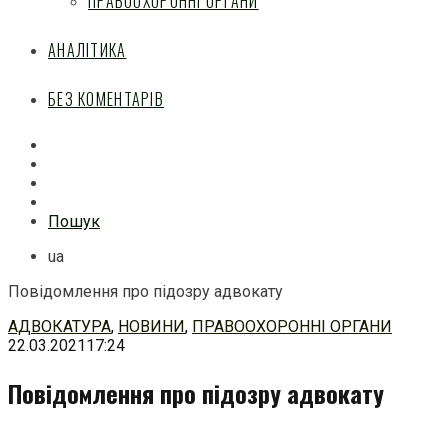
ПРАВООХОРОННІ ОРГАНИ
АНАЛІТИКА
БЕЗ КОМЕНТАРІВ
Facebook
Mail
Telegram
Feed
Пошук
ua
Повідомлення про підозру адвокату
Перейти
АДВОКАТУРА
,
НОВИНИ
,
ПРАВООХОРОННІ ОРГАНИ
до
22.03.2021
17:24
змісту
Повідомлення про підозру адвокату