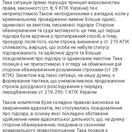
Така ситуація прямо порушує принцип верховенства
права, законності (ст. 8, 9 КПК України) та є
неприпустимою.Також непоодинокими є випадки, коли у
кримінальному провадженні наявне більше однієї,
однакової за змістом, письмової підозри. Сторона
обвинувачення та суди мотивують це тим, що перша
підозра була вручена у протиправний спосіб, а тому,
прокурор після того, коли строки, визначені у ст. 219 КПК
спливають, вирішує, що особа не набула статусу
підозрюваного, та здійснює друге та більше
повідомлення про підозру із однаковим змістом. Така
позиція є не припустимою з огляду на обмеження дій
сторони обвинувачення розумними строками (ст. 28
КПК). Захистом від такої ситуації, на нашу думку, є
формування тактики, що унеможливлює продовження
строків досудового розслідування у порядку,
передбаченому ст. 219, 295-1 КПК України.
Також комітетом були складені правові висновки за
зверненням адвокатів, які стосувались повідомлення
про підозру, в основу якої покладені обставини
здійснення ними адвокатської діяльності, що, на думку
сторони обвинувачення, поєднана із скоєнням
кримінального правопорушення. Така позиція є