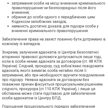
затримання особи на місці вчинення кримінального
правопорушення чи безпосередньо після його
вчинення;
обрання до особи одного з передбачених цим
Кодексом запобіжних заходів;
наявність достатніх доказів для підозри особи у
вчиненні кримінального правопорушення.
Забезпечення права на захист повинно бути дотримано в
кожному із випадків.
Зокрема, залучення адвокатів із Центрів безоплатної
вторинної правової допомоги допускається лише тоді,
коли в особи немає адвоката за договором (ст. 48 КПК
України). Слідчий, прокурор, суд зобов’язані повідомити
адвоката, якого вимагає особа негайно після її
затримання, або при необхідності вручити повідомлення
про підозру. Неявка адвоката за договором без
поважних причин фіксується процесуальним рішенням
слідчого, прокурора (ст.110 КПК України), і лише ця
обставина може стати підставою для забезпечення
особи адвокатом із Центру БПД.
Порушення процесуального порядку забезпечення