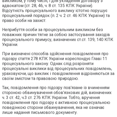
викликом, у тому числі, і для укладення договору з
адвокатом (ст. 28, 46, ч. 8 ст. 135 КПК України).
Відсутність процесуального виклику істотно порушує
процесуальний порядок (п. 2 ч. 2 ст. 46 КПК України) та
право особи на захист.
Неприбуття особи за процесуальним викликом без
поважних причин тягне за собою застосування заходів
процесуального примусу, визначених ст.ст. 139, 140 КПК
України.
При визначені способів здійснення повідомлення про
підозру стаття 278 КПК України кореспондує Главі 11
процесуального закону. Однак слід розрізняти
процесуальні виклики від процесуальних повідомлень,
ураховуючи, що виклик і повідомлення відрізняються за
своїм змістом та правовою природою.
Так, повідомлення про підозру пов’язане із вчиненням
стороною обвинувачення обов’язкових дій, визначених
ч. 3 ст. 42, ч.3 ст. 276 КПК України. Тобто, вручення
повідомлення про підозру є активною процесуальною
поведінкою сторони обвинувачення, яка не означає
лише надання письмового документу.