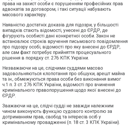
права на захист особи є порушенням професійних прав
адвокатів за договором, і такі ситуації набувають
масового характеру.
Наявністю достатніх доказів для підозри, у більшості
випадків стають відомості, унесені до ЄРДР, де
фігурують особисті дані конкретної особи. Закон не
встановлює строків вручення письмового повідомлення
про підозру особі, відомості про яку внесені до ЄРДР,
але сам факт потребує прийняття процесуального
рішення в порядку ст. 276 КПК України.
Незважаючи на це, слідчими суддями масово
задовольняються клопотання про обшуки, арешт майна
та ін., обмежуються права особи без виконання вимог
ч.1 п. 3 ст. 276 КПК України, відомості про вчинення
кримінального правопорушення щодо якої внесені до
ЄРДР.
Зважаючи на це, слідчі судді не завжди належним
чином виконують функцію судового контролю за
дотриманням прав, свобод та інтересів осіб у
кримінальному провадженні (п. 18 ст. 3 КПК України).