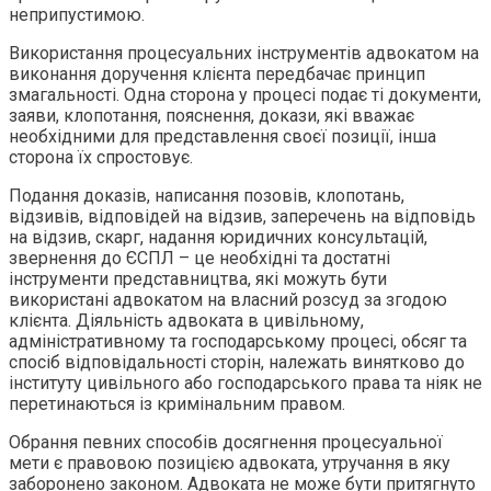
неприпустимою.
Використання процесуальних інструментів адвокатом на
виконання доручення клієнта передбачає принцип
змагальності. Одна сторона у процесі подає ті документи,
заяви, клопотання, пояснення, докази, які вважає
необхідними для представлення своєї позиції, інша
сторона їх спростовує.
Подання доказів, написання позовів, клопотань,
відзивів, відповідей на відзив, заперечень на відповідь
на відзив, скарг, надання юридичних консультацій,
звернення до ЄСПЛ – це необхідні та достатні
інструменти представництва, які можуть бути
використані адвокатом на власний розсуд за згодою
клієнта. Діяльність адвоката в цивільному,
адміністративному та господарському процесі, обсяг та
спосіб відповідальності сторін, належать винятково до
інституту цивільного або господарського права та ніяк не
перетинаються із кримінальним правом.
Обрання певних способів досягнення процесуальної
мети є правовою позицією адвоката, утручання в яку
заборонено законом. Адвоката не може бути притягнуто