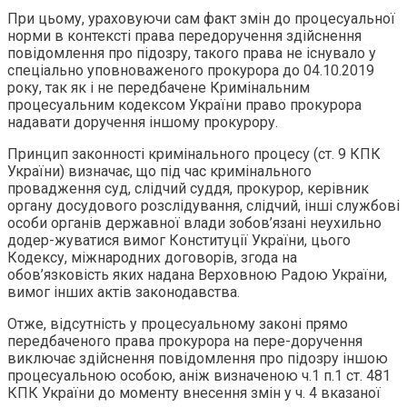
При цьому, ураховуючи сам факт змін до процесуальної
норми в контексті права передоручення здійснення
повідомлення про підозру, такого права не існувало у
спеціально уповноваженого прокурора до 04.10.2019
року, так як і не передбачене Кримінальним
процесуальним кодексом України право прокурора
надавати доручення іншому прокурору.
Принцип законності кримінального процесу (ст. 9 КПК
України) визначає, що під час кримінального
провадження суд, слідчий суддя, прокурор, керівник
органу досудового розслідування, слідчий, інші службові
особи органів державної влади зобов’язані неухильно
додер-жуватися вимог Конституції України, цього
Кодексу, міжнародних договорів, згода на
обов’язковість яких надана Верховною Радою України,
вимог інших актів законодавства.
Отже, відсутність у процесуальному законі прямо
передбаченого права прокурора на пере-доручення
виключає здійснення повідомлення про підозру іншою
процесуальною особою, аніж визначеною ч.1 п.1 ст. 481
КПК України до моменту внесення змін у ч. 4 вказаної