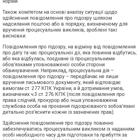
норми.
Також комітетом на основі аналізу ситуації щодо
здійснення повідомлення про підозру шляхом
надсилання поштою або в порядку, визначеному для
вручення процесуальних викликів, зроблені такі
висновки.
Повідомлення про підозру, на відміну від повідомлення
про дату та час процесуальної дії, яка повинна відбутись,
або яка відбулась, поєднане із процесуальними
обов’язками уповноваженої особи сторони
обвинувачення. Наприклад, процесуальна дія –
повідомлення про підозру – передбачає не лише
вручення письмового документу, який відповідає
вимогам ст. 277 КПК України, а й дотримання умов,
визначених ч.3 ст. 276 КПК (після повідомлення про
права слідчий, прокурор або інша уповноважена
службова особа на прохання підозрюваного зобов’язані
детально роз’яснити кожне із зазначених прав).
Здійснення повідомлення про підозру повинно
забезпечуватись процесуальним викликом із наданням
особі необхідного часу для підготовки та прибуття за