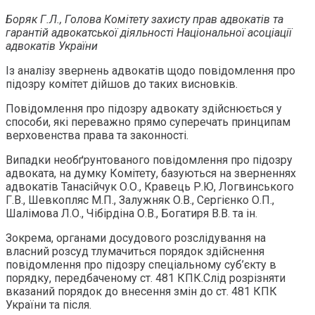
Боряк Г.Л., Голова Комітету захисту прав адвокатів та
гарантій адвокатської діяльності Національної асоціації
адвокатів України
Із аналізу звернень адвокатів щодо повідомлення про
підозру комітет дійшов до таких висновків.
Повідомлення про підозру адвокату здійснюється у
способи, які переважно прямо суперечать принципам
верховенства права та законності.
Випадки необґрунтованого повідомлення про підозру
адвоката, на думку Комітету, базуються на зверненнях
адвокатів Танасійчук О.О., Кравець Р.Ю, Логвинського
Г.В., Шевкопляс М.П., Залужняк О.В., Сергієнко О.П.,
Шалімова Л.О., Чібірдіна О.В., Богатиря В.В. та ін.
Зокрема, органами досудового розслідування на
власний розсуд тлумачиться порядок здійснення
повідомлення про підозру спеціальному суб’єкту в
порядку, передбаченому ст. 481 КПК.Слід розрізняти
вказаний порядок до внесення змін до ст. 481 КПК
України та після.