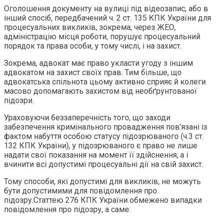
Оголошення документу на вулиці під відеозапис, або в
інший спосіб, передбачений ч. 2 ст. 135 КПК України для
процесуальних викликів, зокрема, через ЖЕО,
адміністрацію місця роботи, порушує процесуальний
порядок та права особи, у тому числі, і на захист.
Зокрема, адвокат має право укласти угоду з іншим
адвокатом на захист своїх прав. Тим більше, що
адвокатська спільнота цьому активно сприяє й колеги
масово допомагають захистом від необґрунтованої
підозри.
Ураховуючи беззаперечність того, що заходи
забезпечення кримінального провадження пов’язані із
фактом набуття особою статусу підозрюваного (ч.3 ст.
132 КПК України), у підозрюваного є право не лише
надати свої показання на момент її здійснення, а і
вчинити всі допустимі процесуальні дії на свій захист.
Тому способи, які допустимі для викликів, не можуть
бути допустимими для повідомлення про
підозру.Статтею 276 КПК України обмежено випадки
повідомлення про підозру, а саме: