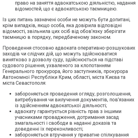
право на заняття адвокатською діяльністю, надання
відомостей, що є адвокатською таємницею.
Із цих питань зазначені особи не можуть бути допитані,
крім випадків, якщо особа, яка довірила відповідні
відомості, звільнила цих осіб від обов’язку зберігати
таємницю в порядку, передбаченому законом.
Проведення стосовно адвоката оперативно-розшукових
заходів чи слідчих дій, що можуть здійснюватися
винятково з дозволу суду, здійснюється на підставі
судового рішення, ухваленого за клопотанням
Генерального прокурора, його заступників, прокурора
Автономної Республіки Крим, області, міста Києва та
міста Севастополя:
забороняється проведення огляду, розголошення,
витребування чи вилучення документів, пов’язаних
із здійсненням адвокатської діяльності;
адвокату гарантується рівність прав з іншими
учасниками провадження, дотримання засад
змагальності і свободи в наданні доказів та
доведенні їх переконливості;
забороняється втручання у приватне спілкування