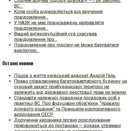
Слідчий вручив підозру адвокату — і це законно:
ВС…
Коли особа відмовляється від вручення
повідомлення…
У НАЗК не має повноважень направляти
повідомлення…
Вищий антикорупційний суд скасував
повідомлення про…
Повідомлення про підозру не може базуватися
виключно…
Останні новини
Пішов з життя київський адвокат Андрій Галь
Право співвласника багатоквартирного будинку на
судовий захист прибудинкової території не
залежить від державної реєстрації прав на землю
Стандарти належної поведінки посадових осіб у
практиці ВC. Про фідуціарні обов’язки, “правило
ділового рішення” та Принципи корпоративного
врядування ОЕСР
Доручення керівника органу розслідування
прирівнюється до постанови — докази, отримані