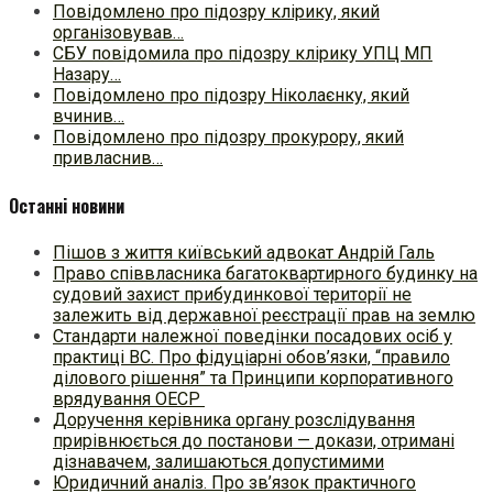
Повідомлено про підозру клірику, який
організовував…
СБУ повідомила про підозру клірику УПЦ МП
Назару…
Повідомлено про підозру Ніколаєнку, який
вчинив…
Повідомлено про підозру прокурору, який
привласнив…
Останні новини
Пішов з життя київський адвокат Андрій Галь
Право співвласника багатоквартирного будинку на
судовий захист прибудинкової території не
залежить від державної реєстрації прав на землю
Стандарти належної поведінки посадових осіб у
практиці ВC. Про фідуціарні обов’язки, “правило
ділового рішення” та Принципи корпоративного
врядування ОЕСР
Доручення керівника органу розслідування
прирівнюється до постанови — докази, отримані
дізнавачем, залишаються допустимими
Юридичний аналіз. Про зв’язок практичного