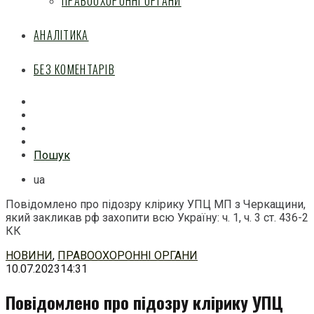
ПРАВООХОРОННІ ОРГАНИ
АНАЛІТИКА
БЕЗ КОМЕНТАРІВ
Facebook
Mail
Telegram
Feed
Пошук
ua
Повідомлено про підозру клірику УПЦ МП з Черкащини,
який закликав рф захопити всю Україну: ч. 1, ч. 3 ст. 436-2
КК
Перейти
НОВИНИ
,
ПРАВООХОРОННІ ОРГАНИ
до
10.07.2023
14:31
змісту
Повідомлено про підозру клірику УПЦ