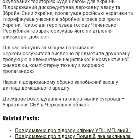
окупованих територіях буде благом для України.
Підозрюваний дискредитував державну владу та
Збройні Сили України, пропагував російські наративи та
глорифікував учасників збройної агресії рф проти
України. Також він героїзував голову Чеченської
Республіки та характеризував його як втілення
військової доблесті.
Під час обшуків за місцем проживання
церковнослужителя виявлено предмети та друковану
продукцію з елементами нацистської й комуністичної
символіки, комп’ютерну техніку з ворожою
пропагандою.
Наразі підозрюваному обрано запобіжний захід у
вигляді домашнього арешту.
Досудове розслідування та оперативний супровід –
Управління СБУ в Черкаській області.
Related Posts:
Повідомлено про підозру клірику УПЦ МП, який…
Повідомлено про підозру Повалій, яка закликала…