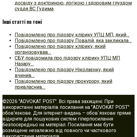
досвіду з доктриною, логікою і здоровим глуздом
суддя ВС Гудима
Інші статті по темі
Повідомлено про підозру клірику УПЦ МП, який…
Повідомлено про підозру Повалій, яка закликала…
Повідомлено про підозру клірику, який
організовував…
СБУ повідомила про підозру клірику УПЦ МП
Назару…
Повідомлено про підозру Ніколаєнку, який
вчинив…
Повідомлено про підозру прокурору, який
привласнив…
©2026 "ADVOKAT POST". Всі права захищені. При
використанні матеріалів посилання на "ADVOKAT POST"
обов'язкове. Для інтернет-видань – обов`язкове пряме
відкрите для пошукових систем гіперпосилання
безпосередньо на матеріал. Посилання має бути
розміщене незалежно від повного чи часткового
використання матеріалів.