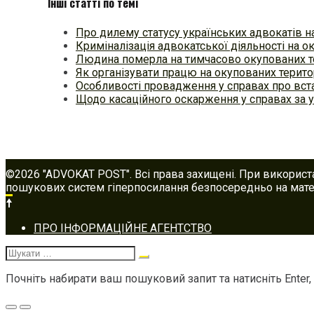
Інші статті по темі
Про дилему статусу українських адвокатів н
Криміналізація адвокатської діяльності на 
Людина померла на тимчасово окупованих т
Як організувати працю на окупованих терито
Особливості провадження у справах про вс
Щодо касаційного оскарження у справах за 
©2026 "ADVOKAT POST". Всі права захищені. При використ
пошукових систем гіперпосилання безпосередньо на матер
Footer
ПРО ІНФОРМАЦІЙНЕ АГЕНТСТВО
navigation
Шукати:
Почніть набирати ваш пошуковий запит та натисніть Enter,
Меню