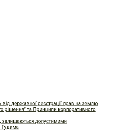
ь від державної реєстрації прав на землю
ого рішення” та Принципи корпоративного
ем, залишаються допустимими
С Гудима