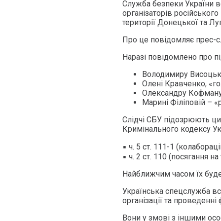
Служба безпеки України в
організаторів російськог
території Донецької та Лу
Про це повідомляє прес-с
Наразі повідомлено про пі
Володимиру Висоцьком
Олені Кравченко, «го
Олександру Кофману 
Марині Філіповій – «
Слідчі СБУ підозрюють цих
Кримінального кодексу Ук
▪️ ч. 5 ст. 111-1 (колаборац
▪️ ч. 2 ст. 110 (посягання 
Найближчим часом їх буд
Українська спецслужба вст
організації та проведенні 
Вони у змові з іншими ос