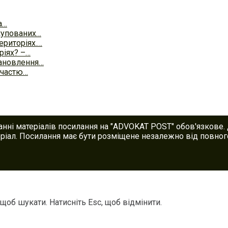
а…
окупованих…
ериторіях.…
ріях? –…
тановлення…
участю…
анні матеріалів посилання на "ADVOKAT POST" обов'язкове.
іал. Посилання має бути розміщене незалежно від повного
 щоб шукати. Натисніть Esc, щоб відмінити.