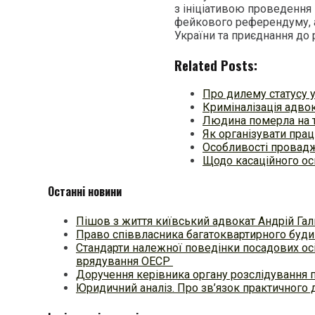
з ініціативою проведення
фейкового референдуму, 
України та приєднання до 
Related Posts:
Про дилему статусу 
Криміналізація адвок
Людина померла на т
Як організувати прац
Особливості провадж
Щодо касаційного ос
Останні новини
Пішов з життя київський адвокат Андрій Гал
Право співвласника багатоквартирного будин
Стандарти належної поведінки посадових осі
врядування ОЕСР
Доручення керівника органу розслідування 
Юридичний аналіз. Про зв’язок практичного 