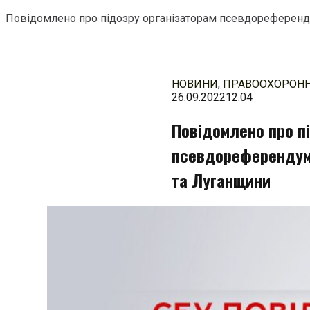
Повідомлено про підозру організаторам псевдореференд
Перейти
до
змісту
НОВИНИ
,
ПРАВООХОРОНН
26.09.2022
12:04
Повідомлено про п
псевдореферендуму
та Луганщини