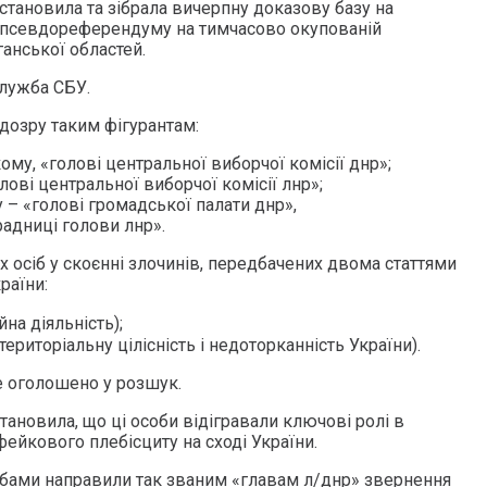
становила та зібрала вичерпну доказову базу на
о псевдореферендуму на тимчасово окупованій
ганської областей.
лужба СБУ.
дозру таким фігурантам:
у, «голові центральної виборчої комісії днр»;
лові центральної виборчої комісії лнр»;
– «голові громадської палати днр»,
радниці голови лнр».
 осіб у скоєнні злочинів, передбачених двома статтями
раїни:
ійна діяльність);
на територіальну цілісність і недоторканність України).
е оголошено у розшук.
ановила, що ці особи відігравали ключові ролі в
фейкового плебісциту на сході України.
обами направили так званим «главам л/днр» звернення