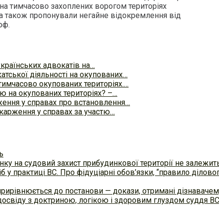
 на тимчасово захоплених ворогом територіях
а також пропонували негайне відокремлення від
рф.
українських адвокатів на…
атської діяльності на окупованих…
имчасово окупованих територіях.…
ю на окупованих територіях? –…
ення у справах про встановлення…
карження у справах за участю…
ь
ку на судовий захист прибудинкової території не залежит
б у практиці ВC. Про фідуціарні обов’язки, “правило ділов
прирівнюється до постанови — докази, отримані дізнавач
досвіду з доктриною, логікою і здоровим глуздом суддя В