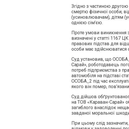
Згідно з частиною другою
смертю фізичної особи, ві
(усиновлювачам), дітям (у
однією сім’єю.
Проте умови виникнення 
визначені у статті 1167 Ц
правових підстав для від
особи має здійснюватися с
Суд установив, що ОСОБА_
Сарай», роботодавець пог
потреб підприємства з пр
автомобіля на підставі ст
ОСОБА_2 під час експлуата
якого він помер, пов’язан
Суд дійшов обґрунтованог
на ТОВ «Караван-Сарай» о
загиблого внаслідок неща
завданої моральної шкоди 
При цьому слід зазначити,
відмови у задоволенні по