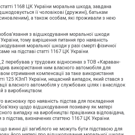
 статті 1168 ЦК України моральна шкода, завдана
дшкодовується її чоловікові (дружині), батькам
синовленим), а також особам, які проживали з нею
зобов’язання з відшкодування моральної шкоди
К України, тому вирішення питання про наявність
шкодування моральної шкоди у разі смерті фізичної
аме на підставі статті 1167 ЦК України.
2 перебував у трудових відносинах з ТОВ «Караван-
одив використання ним власного автомобіля для
авом отримання компенсації за таке використання
атті 125 КЗпП України, нещасний випадок, який стався з
ції власного автомобіля у службових цілях і внаслідок
ий з виробництвом.
о висновку про наявність підстав для покладення
бов’язку щодо відшкодування позивачу як матері
сного випадку на виробництві працівника відповідача,
з підстав, визначених статтею 1167 ЦК України.
 що винні дії загиблого не можуть бути підставою для
зову його матері про відшкодування моральної шкоди,