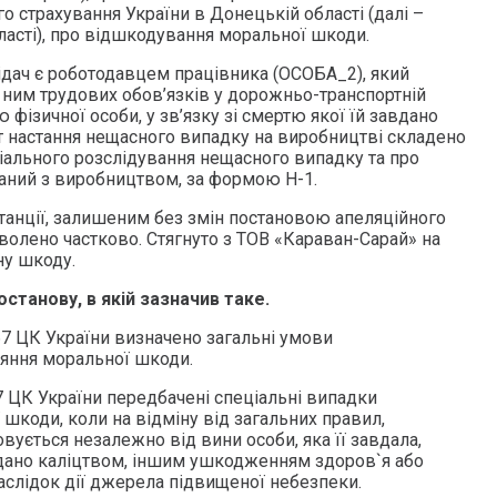
о страхування України в Донецькій області (далі –
сті), про відшкодування моральної шкоди.
ідач є роботодавцем працівника (ОСОБА_2), який
 ним трудових обов’язків у дорожньо-транспортній
’ю фізичної особи, у зв’язку зі смертю якої їй завдано
 настання нещасного випадку на виробництві складено
іального розслідування нещасного випадку та про
аний з виробництвом, за формою Н-1.
танції, залишеним без змін постановою апеляційного
волено частково. Стягнуто з ТОВ «Караван-Сарай» на
у шкоду.
станову, в якій зазначив таке.
167 ЦК України визначено загальні умови
іяння моральної шкоди.
167 ЦК України передбачені спеціальні випадки
шкоди, коли на відміну від загальних правил,
ується незалежно від вини особи, яка її завдала,
дано каліцтвом, іншим ушкодженням здоров`я або
аслідок дії джерела підвищеної небезпеки.