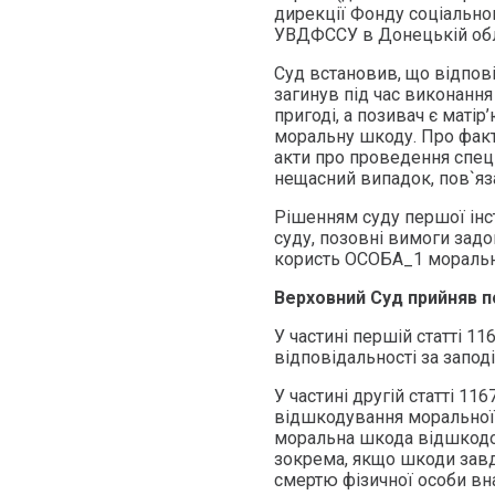
дирекції Фонду соціальног
УВДФССУ в Донецькій обла
Суд встановив, що відпов
загинув під час виконання
пригоді, а позивач є матір
моральну шкоду. Про факт
акти про проведення спец
нещасний випадок, пов`яз
Рішенням суду першої інс
суду, позовні вимоги задо
користь ОСОБА_1 моральн
Верховний Суд прийняв по
У частині першій статті 1
відповідальності за запод
У частині другій статті 1
відшкодування моральної 
моральна шкода відшкодов
зокрема, якщо шкоди зав
смертю фізичної особи вн