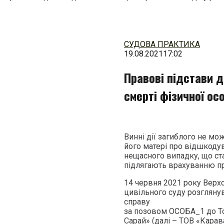
Перейти
до
змісту
СУДОВА ПРАКТИКА
19.08.2021
17:02
Правові підстави д
смерті фізичної ос
Винні дії загиблого не мо
його матері про відшкоду
нещасного випадку, що ста
підлягають врахуванню пр
14 червня 2021 року Верхо
цивільного суду розглян
справу
за позовом ОСОБА_1 до Т
Сарай» (далі – ТОВ «Карав