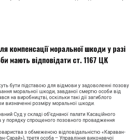
ля компенсації моральної шкоди у разі
оби мають відповідати ст. 1167 ЦК
жуть бути підставою для відмови у задоволенні позову
вання моральної шкоди, завданої смертю особи від
вся на виробництві, оскільки такі дії загиблого
и визначенні розміру моральної шкоди.
вний Суд у складі об’єднаної палати Касаційного
ув у порядку спрощеного позовного провадження
овариства з обмеженою відповідальністю «Караван-
ан-Сарай»), третя особа – Управління виконавчої