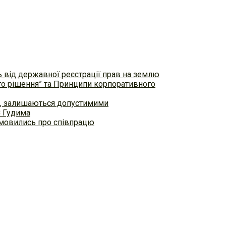
ь від державної реєстрації прав на землю
ого рішення” та Принципи корпоративного
ем, залишаються допустимими
С Гудима
домовились про співпрацю