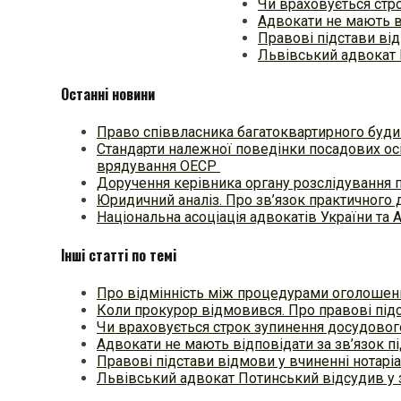
Чи враховується стр
Адвокати не мають ві
Правові підстави від
Львівський адвокат 
Останні новини
Право співвласника багатоквартирного будин
Стандарти належної поведінки посадових осі
врядування ОЕСР
Доручення керівника органу розслідування 
Юридичний аналіз. Про зв’язок практичного 
Національна асоціація адвокатів України та 
Інші статті по темі
Про відмінність між процедурами оголошен
Коли прокурор відмовився. Про правові під
Чи враховується строк зупинення досудово
Адвокати не мають відповідати за зв’язок пі
Правові підстави відмови у вчиненні нотаріа
Львівський адвокат Потинський відсудив у 