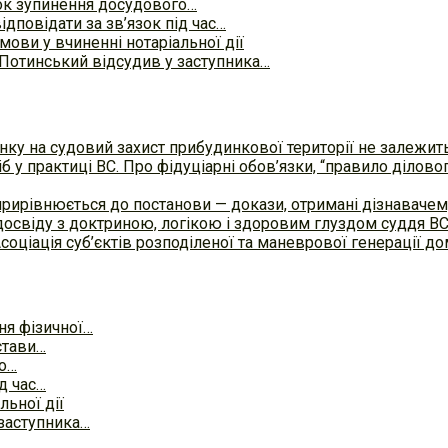
ок зупинення досудового…
дповідати за зв’язок під час…
мови у вчиненні нотаріальної дії
Потинський відсудив у заступника…
ку на судовий захист прибудинкової території не залежит
б у практиці ВC. Про фідуціарні обов’язки, “правило ділов
прирівнюється до постанови — докази, отримані дізнавач
досвіду з доктриною, логікою і здоровим глуздом суддя В
Асоціація суб’єктів розподіленої та маневрової генерації 
ня фізичної…
стави…
го…
д час…
льної дії
заступника…