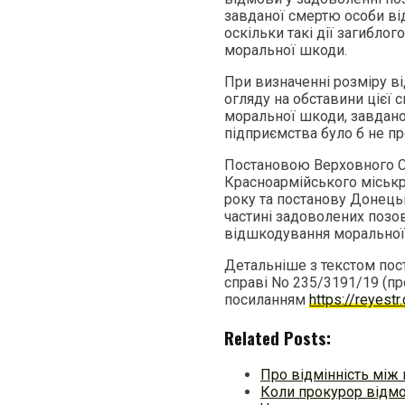
завданої смертю особи ві
оскільки такі дії загибло
моральної шкоди.
При визначенні розміру ві
огляду на обставини цієї 
моральної шкоди, завдано
підприємства було б не пр
Постановою Верховного Су
Красноармійського міськр
року та постанову Донецьк
частині задоволених поз
відшкодування моральної
Детальніше з текстом пос
справі No 235/3191/19 (п
посиланням
https://reyest
Related Posts:
Про відмінність між
Коли прокурор відмо