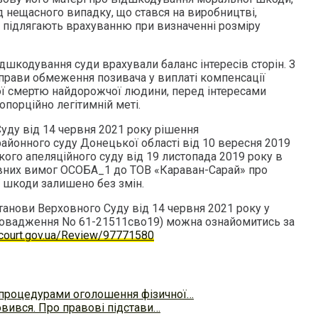
д нещасного випадку, що стався на виробництві,
го підлягають врахуванню при визначенні розміру
дшкодування суди врахували баланс інтересів сторін. З
справи обмеження позивача у виплаті компенсації
ї смертю найдорожчої людини, перед інтересами
опорційно легітимній меті.
ду від 14 червня 2021 року рішення
айонного суду Донецької області від 10 вересня 2019
ого апеляційного суду від 19 листопада 2019 року в
овних вимог ОСОБА_1 до ТОВ «Караван-Сарай» про
 шкоди залишено без змін.
танови Верховного Суду від 14 червня 2021 року у
ровадження No 61-21511сво19) можна ознайомитись за
r.court.gov.ua/Review/97771580
 процедурами оголошення фізичної…
вився. Про правові підстави…